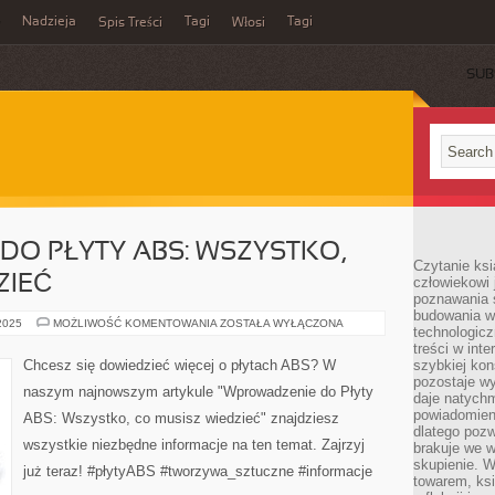
Nadzieja
Tagi
Tagi
Spis Treści
Włosi
SUB
O PŁYTY ABS: WSZYSTKO,
Czytanie ks
ZIEĆ
człowiekowi 
poznawania ś
budowania w
WPROWADZENIE
 2025
MOŻLIWOŚĆ KOMENTOWANIA
ZOSTAŁA WYŁĄCZONA
technologicz
DO
PŁYTY
treści w int
ABS:
Chcesz się dowiedzieć więcej o płytach ABS? W
szybkiej kon
WSZYSTKO,
pozostaje w
CO
naszym najnowszym artykule "Wprowadzenie do Płyty
MUSISZ
daje natychm
WIEDZIEĆ
powiadomieni
ABS: Wszystko, co musisz wiedzieć" znajdziesz
dlatego pozw
wszystkie niezbędne informacje na ten temat. Zajrzyj
brakuje we 
skupienie. W
już teraz! #płytyABS #tworzywa_sztuczne #informacje
towarem, ksi