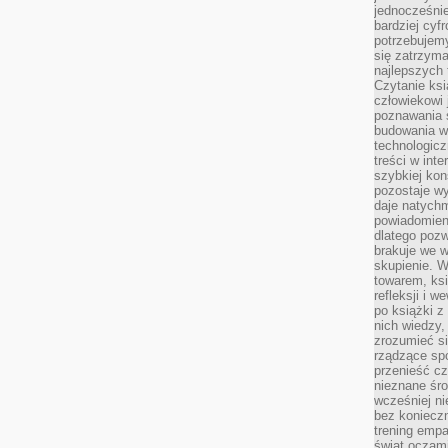
jednocześnie
bardziej cyfr
potrzebujem
się zatrzyma
najlepszych 
Czytanie ks
człowiekowi 
poznawania ś
budowania w
technologicz
treści w int
szybkiej kon
pozostaje w
daje natychm
powiadomieni
dlatego pozw
brakuje we 
skupienie. W
towarem, ksi
refleksji i 
po książki z
nich wiedzy,
zrozumieć si
rządzące spo
przenieść cz
nieznane śro
wcześniej ni
bez koniecz
trening empa
świat oczami