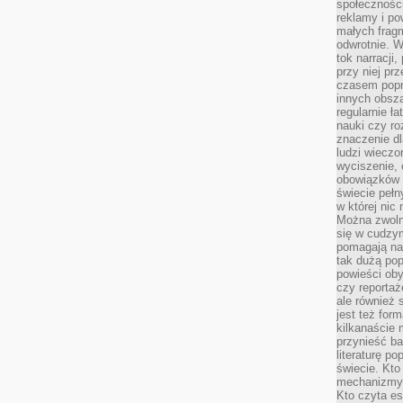
społeczności
reklamy i po
małych fragm
odwrotnie. 
tok narracji
przy niej pr
czasem popr
innych obsz
regularnie ł
nauki czy r
znaczenie dl
ludzi wieczo
wyciszenie, 
obowiązków 
świecie pełn
w której nic
Można zwolni
się w cudzym
pomagają na
tak dużą pop
powieści oby
czy reportaż
ale również 
jest też for
kilkanaście
przynieść ba
literaturę p
świecie. Kto
mechanizmy 
Kto czyta es