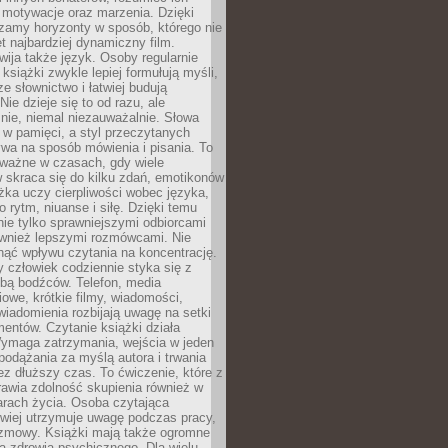
, motywacje oraz marzenia. Dzięki
zamy horyzonty w sposób, którego nie
t najbardziej dynamiczny film.
wija także język. Osoby regularnie
 książki zwykle lepiej formułują myśli,
e słownictwo i łatwiej budują
ie dzieje się to od razu, ale
nie, niemal niezauważalnie. Słowa
 w pamięci, a styl przeczytanych
wa na sposób mówienia i pisania. To
 ważne w czasach, gdy wiele
 skraca się do kilku zdań, emotikonów
ążka uczy cierpliwości wobec języka,
o rytm, niuanse i siłę. Dzięki temu
nie tylko sprawniejszymi odbiorcami
również lepszymi rozmówcami. Nie
ąć wpływu czytania na koncentrację.
 człowiek codziennie styka się z
zbą bodźców. Telefon, media
owe, krótkie filmy, wiadomości,
wiadomienia rozbijają uwagę na setki
entów. Czytanie książki działa
Wymaga zatrzymania, wejścia w jeden
, podążania za myślą autora i trwania
zez dłuższy czas. To ćwiczenie, które z
awia zdolność skupienia również w
arach życia. Osoba czytająca
atwiej utrzymuje uwagę podczas pracy,
ozmowy. Książki mają także ogromne
a zdrowia psychicznego. Dla wielu