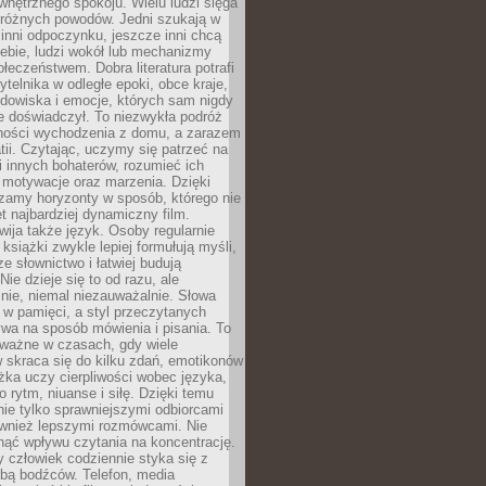
wewnętrznego spokoju. Wielu ludzi sięga
 różnych powodów. Jedni szukają w
 inni odpoczynku, jeszcze inni chcą
ebie, ludzi wokół lub mechanizmy
łeczeństwem. Dobra literatura potrafi
ytelnika w odległe epoki, obce kraje,
dowiska i emocje, których sam nigdy
e doświadczył. To niezwykła podróż
ności wychodzenia z domu, a zarazem
tii. Czytając, uczymy się patrzeć na
 innych bohaterów, rozumieć ich
, motywacje oraz marzenia. Dzięki
zamy horyzonty w sposób, którego nie
t najbardziej dynamiczny film.
wija także język. Osoby regularnie
 książki zwykle lepiej formułują myśli,
e słownictwo i łatwiej budują
ie dzieje się to od razu, ale
nie, niemal niezauważalnie. Słowa
 w pamięci, a styl przeczytanych
wa na sposób mówienia i pisania. To
 ważne w czasach, gdy wiele
 skraca się do kilku zdań, emotikonów
ążka uczy cierpliwości wobec języka,
o rytm, niuanse i siłę. Dzięki temu
nie tylko sprawniejszymi odbiorcami
również lepszymi rozmówcami. Nie
ąć wpływu czytania na koncentrację.
 człowiek codziennie styka się z
zbą bodźców. Telefon, media