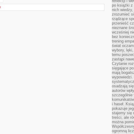
refleksji i 
po książki z
U
nich wiedzy,
zrozumieć si
rządzące spo
przenieść cz
nieznane śro
wcześniej ni
bez koniecz
trening empa
świat oczami
wybory, lęki
temu poszer
zastąpi nawe
Czytanie roz
sięgające po
mają bogatsz
wypowiedzi. N
systematycz
osadzają się
autorów wpły
szczególnie
komunikatów
i haseł. Ksi
pokazuje jeg
stajemy się 
treści, ale 
można pomin
Współczesny
ogromną lic