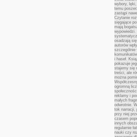
wybory, lęki
temu poszer
zastąpi nawe
Czytanie roz
sięgające po
mają bogatsz
wypowiedzi. N
systematycz
osadzają się
autorów wpły
szczególnie
komunikatów
i haseł. Ksi
pokazuje jeg
stajemy się 
treści, ale 
można pomin
Współczesny
ogromną lic
społeczności
reklamy i po
małych fragm
odwrotnie. 
tok narracji
przy niej pr
czasem popr
innych obsz
regularnie ł
nauki czy r
znaczenie dl