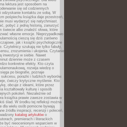
rna lektura jest sposobem na
oderwanie się od codziennych
i odzyskanie kontaktu ze sobą. W
ym pośpiechu książka daje przestrzeń,
 nie musi wydarzyć się natychmiast.
ć, pobyć z jedną historią, zanurzyć
 świecie albo znaleźć słowa, które
zwać własne emocje. Nieprzypadkowo
ularnością cieszą się dziś zarówno
czajowe, jak i książki psychologiczne
e. Czytelnicy szukają nie tylko fabuły,
sensu, zrozumienia i ukojenia. Czytanie
mą inwestycji w siebie. Nawet
 minut dziennie może z czasem
rdzo konkretne efekty. Kto czyta
opularnonaukową, rozwija wiedzę o
 sięga po biografie, poznaje
sukcesu, porażki i ludzkich wyborów.
eje, ćwiczy krytyczne myślenie. Kto
ykę, obcuje z ideami, które przez
cia kształtowały kulturę i sposób
ejnych pokoleń. Niezależnie od
bra książka prawie zawsze zostawia w
akiś ślad. W środku tej refleksji można
e dla wielu osób pomocne bywają
e źródła inspiracji, recenzji i poleceń,
owadzony
katalog artykułów
o
utorach, premierach i literackich
że być nieocenionym wsparciem w