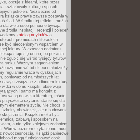
ykę, obcuje z ideami, które przez
cia kształtowały kulturę i sposób
ejnych pokoleń. Niezależnie od
bra książka prawie zawsze zostawia w
akiś ślad. W środku tej refleksji można
e dla wielu osób pomocne bywają
e źródła inspiracji, recenzji i poleceń,
owadzony
katalog artykułów
o
utorach, premierach i literackich
że być nieocenionym wsparciem w
jnej lektury. W czasach nadmiaru
selekcja staje się cenna, bo pozwala
 nie zgubić się wśród tysięcy tytułów
na rynku. Ważnym zagadnieniem
kże czytanie wśród dzieci i młodzieży.
óry regularnie wraca w dyskusjach
h, ponieważ od najmłodszych lat
ię nawyki związane z odbiorem kultury.
o widzi w domu książki, obserwuje
zytających i samo ma kontakt z
tosowaną do wieku literaturą, rośnie
 przyszłości czytanie stanie się dla
lnym elementem życia. Nie chodzi o
 szkolny obowiązek, ale o budowanie
 skojarzenia. Książka może być
ajemnicą, zabawą i sposobem na
wiata, a nie tylko kolejnym zadaniem
a. Wbrew pozorom czytanie nie musi
z nowoczesnością. Książki papierowe,
udiobooki mogą funkcjonować obok