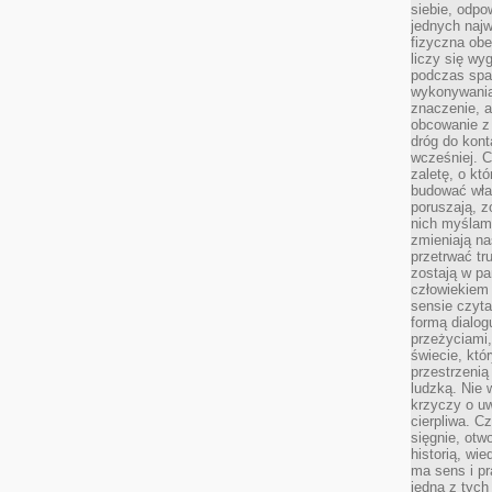
siebie, odpo
jednych najw
fizyczna obe
liczy się wy
podczas spa
wykonywania
znaczenie, a
obcowanie z 
dróg do konta
wcześniej. C
zaletę, o kt
budować wła
poruszają, z
nich myślami
zmieniają na
przetrwać tr
zostają w pa
człowiekiem
sensie czyta
formą dialog
przeżyciami
świecie, któ
przestrzenią 
ludzką. Nie 
krzyczy o uw
cierpliwa. C
sięgnie, otw
historią, wi
ma sens i pr
jedna z tych