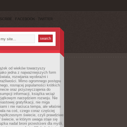
SCRIBE
FACEBOOK
TWITTER
iążek od wieków towarzyszy
jako jedna z najważniejszych form
wiata, rozwijania wyobraźni i
rażliwości. Mimo ogromnego postępu
nego, rosnącej popularności krótkich
ernecie oraz przyzwyczajenia do
sumpcji informacji, książka wciąż
yjątkowym narzędziem rozwoju. Nie
iastowej gratyfikacji, nie miga
ami i nie narzuca tempa, ale właśnie
ala na coś, czego coraz częściej
współczesnym świecie, czyli prawdziwe
 świecie, w którym uwaga staje się
ążka nadal broni przestrzeni dla myśli,