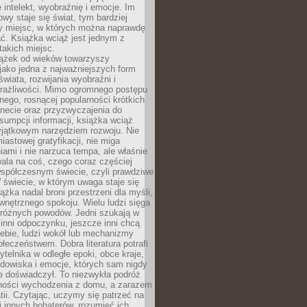
 intelekt, wyobraźnię i emocje. Im
owy staje się świat, tym bardziej
y miejsc, w których można naprawdę
ć. Książka wciąż jest jednym z
takich miejsc.
iążek od wieków towarzyszy
jako jedna z najważniejszych form
wiata, rozwijania wyobraźni i
rażliwości. Mimo ogromnego postępu
nego, rosnącej popularności krótkich
ernecie oraz przyzwyczajenia do
sumpcji informacji, książka wciąż
yjątkowym narzędziem rozwoju. Nie
iastowej gratyfikacji, nie miga
ami i nie narzuca tempa, ale właśnie
ala na coś, czego coraz częściej
współczesnym świecie, czyli prawdziwe
 świecie, w którym uwaga staje się
ążka nadal broni przestrzeni dla myśli,
wewnętrznego spokoju. Wielu ludzi sięga
 różnych powodów. Jedni szukają w
 inni odpoczynku, jeszcze inni chcą
ebie, ludzi wokół lub mechanizmy
łeczeństwem. Dobra literatura potrafi
ytelnika w odległe epoki, obce kraje,
dowiska i emocje, których sam nigdy
e doświadczył. To niezwykła podróż
ności wychodzenia z domu, a zarazem
tii. Czytając, uczymy się patrzeć na
 innych bohaterów, rozumieć ich