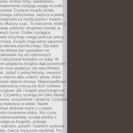
owe, krótkie filmy, wiadomości,
wiadomienia rozbijają uwagę na setki
entów. Czytanie książki działa
Wymaga zatrzymania, wejścia w jeden
, podążania za myślą autora i trwania
zez dłuższy czas. To ćwiczenie, które z
awia zdolność skupienia również w
arach życia. Osoba czytająca
atwiej utrzymuje uwagę podczas pracy,
ozmowy. Książki mają także ogromne
a zdrowia psychicznego. Dla wielu
rna lektura jest sposobem na
oderwanie się od codziennych
i odzyskanie kontaktu ze sobą. W
ym pośpiechu książka daje przestrzeń,
 nie musi wydarzyć się natychmiast.
ć, pobyć z jedną historią, zanurzyć
 świecie albo znaleźć słowa, które
zwać własne emocje. Nieprzypadkowo
ularnością cieszą się dziś zarówno
czajowe, jak i książki psychologiczne
e. Czytelnicy szukają nie tylko fabuły,
sensu, zrozumienia i ukojenia. Czytanie
mą inwestycji w siebie. Nawet
 minut dziennie może z czasem
rdzo konkretne efekty. Kto czyta
opularnonaukową, rozwija wiedzę o
 sięga po biografie, poznaje
sukcesu, porażki i ludzkich wyborów.
eje, ćwiczy krytyczne myślenie. Kto