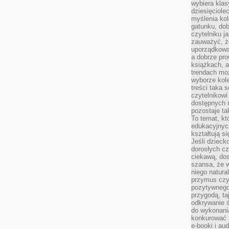
wybiera klas
dziesięciole
myślenia kol
gatunku, do
czytelniku j
zauważyć, ż
uporządkowan
a dobrze pr
książkach, a
trendach mo
wyborze kole
treści taka 
czytelnikowi
dostępnych 
pozostaje ta
To temat, kt
edukacyjnyc
kształtują s
Jeśli dzieck
dorosłych c
ciekawą, dos
szansa, że w
niego natura
przymus czy
pozytywnego
przygodą, t
odkrywanie ś
do wykonani
konkurować 
e-booki i a