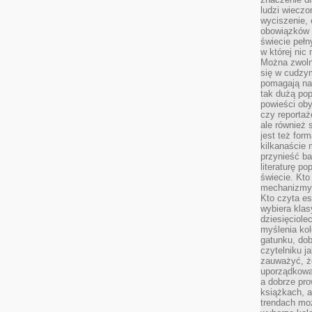
ludzi wieczo
wyciszenie, 
obowiązków 
świecie pełn
w której nic
Można zwolni
się w cudzym
pomagają na
tak dużą pop
powieści oby
czy reportaż
ale również 
jest też for
kilkanaście
przynieść ba
literaturę p
świecie. Kto
mechanizmy 
Kto czyta es
wybiera klas
dziesięciole
myślenia kol
gatunku, do
czytelniku j
zauważyć, ż
uporządkowan
a dobrze pr
książkach, a
trendach mo