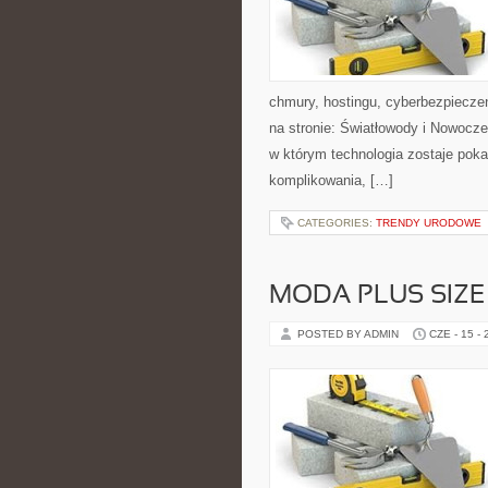
chmury, hostingu, cyberbezpiecze
na stronie: Światłowody i Nowocze
w którym technologia zostaje pok
komplikowania, […]
CATEGORIES:
TRENDY URODOWE
MODA PLUS SIZE
POSTED BY ADMIN
CZE - 15 -