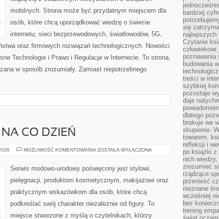
jednocześnie
mobilnych. Strona może być przydatnym miejscem dla
bardziej cyfr
potrzebujem
osób, które chcą uporządkować wiedzę o świecie
się zatrzyma
internetu, sieci bezprzewodowych, światłowodów, 5G,
najlepszych 
Czytanie ks
ństwa oraz firmowych rozwiązań technologicznych. Nowości
człowiekowi 
poznawania ś
sne Technologie i Prawo i Regulacje w Internecie. To strona,
budowania w
azana w sposób zrozumiały. Zamiast niepotrzebnego
technologicz
treści w int
szybkiej kon
pozostaje w
daje natychm
powiadomieni
dlatego pozw
brakuje we 
skupienie. W
 NA CO DZIEŃ
towarem, ksi
refleksji i 
MODA
 2026
MOŻLIWOŚĆ KOMENTOWANIA
ZOSTAŁA WYŁĄCZONA
po książki z
PLUS
nich wiedzy,
SIZE
NA
zrozumieć si
Serwis modowo-urodowy poświęcony jest stylowi,
CO
rządzące spo
DZIEŃ
pielęgnacji, produktom kosmetycznym, makijażowi oraz
przenieść cz
nieznane śro
praktycznym wskazówkom dla osób, które chcą
wcześniej ni
bez koniecz
podkreślać swój charakter niezależnie od figury. To
trening empa
miejsce stworzone z myślą o czytelnikach, którzy
świat oczami