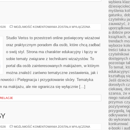
wybiera klas
dziesięciole
myślenia kol
gatunku, do
czytelniku j
zauważyć, ż
MODA
 2026
MOŻLIWOŚĆ KOMENTOWANIA
ZOSTAŁA WYŁĄCZONA
uporządkowan
I
a dobrze pr
URODA
książkach, a
Studio Veriss to przestrzeń online poświęcony wizażowi
trendach mo
oraz praktycznym poradom dla osób, które chcą zadbać
wyborze kole
treści taka 
o swój styl. Strona ma charakter edukacyjny i łączy w
czytelnikowi
dostępnych 
sobie tematy związane z technikami wizażystów. To
pozostaje ta
portal dla osób zainteresowanych makijażem, w którym
To temat, kt
edukacyjnyc
można znaleźć zarówno tematyczne zestawienia, jak i
kształtują s
 nowości i Pielęgnacja i przygotowanie skóry. Tematyka
Jeśli dzieck
dorosłych c
m na makijażu, ale nie ogranicza się wyłącznie […]
ciekawą, dos
szansa, że w
niego natura
 RELACJE
przymus czy
pozytywnego
przygodą, t
odkrywanie ś
SY
do wykonani
konkurować 
ZDROWE
 2026
MOŻLIWOŚĆ KOMENTOWANIA
ZOSTAŁA WYŁĄCZONA
e-booki i a
PRZEPISY