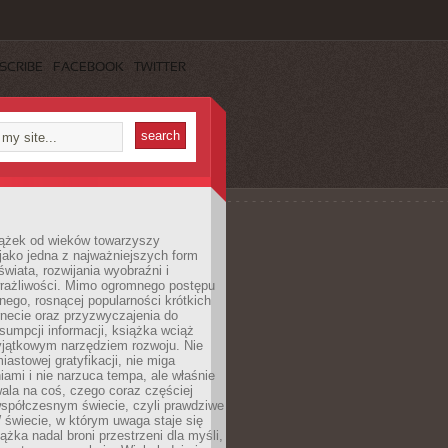
SCRIBE
FACEBOOK
TWITTER
iążek od wieków towarzyszy
jako jedna z najważniejszych form
wiata, rozwijania wyobraźni i
rażliwości. Mimo ogromnego postępu
nego, rosnącej popularności krótkich
ernecie oraz przyzwyczajenia do
sumpcji informacji, książka wciąż
yjątkowym narzędziem rozwoju. Nie
iastowej gratyfikacji, nie miga
ami i nie narzuca tempa, ale właśnie
ala na coś, czego coraz częściej
współczesnym świecie, czyli prawdziwe
 świecie, w którym uwaga staje się
ążka nadal broni przestrzeni dla myśli,