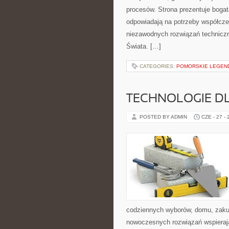
procesów. Strona prezentuje bogatą
odpowiadają na potrzeby współcze
niezawodnych rozwiązań techniczn
Świata. […]
CATEGORIES:
POMORSKIE LEGEND
TECHNOLOGIE D
POSTED BY ADMIN
CZE - 27 -
codziennych wyborów, domu, zakupó
nowoczesnych rozwiązań wspierając