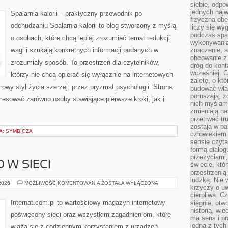
siebie, odpo
jednych najw
Spalarnia kalorii – praktyczny przewodnik po
fizyczna obe
odchudzaniu Spalarnia kalorii to blog stworzony z myślą
liczy się wy
podczas spa
o osobach, które chcą lepiej zrozumieć temat redukcji
wykonywania
wagi i szukają konkretnych informacji podanych w
znaczenie, a
obcowanie z 
zrozumiały sposób. To przestrzeń dla czytelników,
dróg do konta
wcześniej. C
którzy nie chcą opierać się wyłącznie na internetowych
zaletę, o kt
rowy styl życia szerzej: przez pryzmat psychologii. Strona
budować wła
poruszają, z
resować zarówno osoby stawiające pierwsze kroki, jak i
nich myślami
zmieniają na
przetrwać tr
zostają w pa
: SYMBIOZA
człowiekiem
sensie czyta
formą dialog
przeżyciami
 W SIECI
świecie, któ
przestrzenią 
ludzką. Nie 
BEZPIECZEŃSTWO
 2026
MOŻLIWOŚĆ KOMENTOWANIA
ZOSTAŁA WYŁĄCZONA
krzyczy o uw
W
SIECI
cierpliwa. C
Internat.com.pl to wartościowy magazyn internetowy
sięgnie, otw
historią, wi
poświęcony sieci oraz wszystkim zagadnieniom, które
ma sens i pr
jedna z tych
wiążą się z codziennym korzystaniem z urządzeń