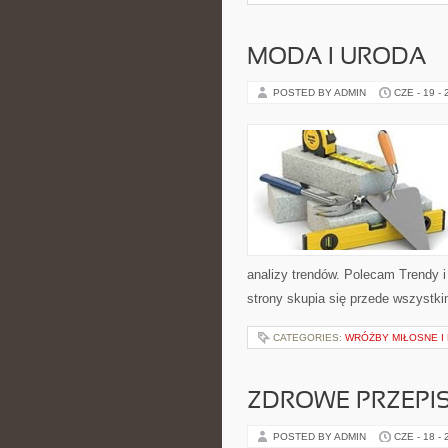
MODA I URODA
POSTED BY ADMIN
CZE - 19 -
analizy trendów. Polecam Trendy i
strony skupia się przede wszystki
CATEGORIES:
WRÓŻBY MIŁOSNE I
ZDROWE PRZEPI
POSTED BY ADMIN
CZE - 18 -