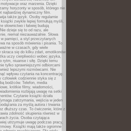
, motywacje oraz marzenia. Dzięki
zamy horyzonty w sposób, którego nie
t najbardziej dynamiczny film.
wija także język. Osoby regularnie
 książki zwykle lepiej formułują myśli,
e słownictwo i łatwiej budują
ie dzieje się to od razu, ale
nie, niemal niezauważalnie. Słowa
 w pamięci, a styl przeczytanych
wa na sposób mówienia i pisania. To
 ważne w czasach, gdy wiele
 skraca się do kilku zdań, emotikonów
ążka uczy cierpliwości wobec języka,
o rytm, niuanse i siłę. Dzięki temu
nie tylko sprawniejszymi odbiorcami
również lepszymi rozmówcami. Nie
ąć wpływu czytania na koncentrację.
 człowiek codziennie styka się z
zbą bodźców. Telefon, media
owe, krótkie filmy, wiadomości,
wiadomienia rozbijają uwagę na setki
entów. Czytanie książki działa
Wymaga zatrzymania, wejścia w jeden
, podążania za myślą autora i trwania
zez dłuższy czas. To ćwiczenie, które z
awia zdolność skupienia również w
arach życia. Osoba czytająca
atwiej utrzymuje uwagę podczas pracy,
ozmowy. Książki mają także ogromne
a zdrowia psychicznego. Dla wielu