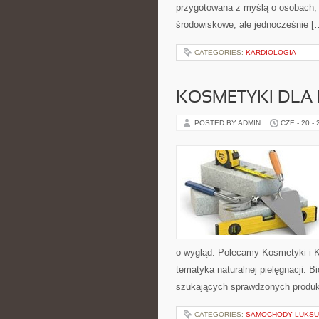
przygotowana z myślą o osobach, 
środowiskowe, ale jednocześnie [
CATEGORIES:
KARDIOLOGIA
KOSMETYKI DLA 
POSTED BY ADMIN
CZE - 20 -
o wygląd. Polecamy Kosmetyki i 
tematyka naturalnej pielęgnacji.
szukających sprawdzonych produkt
CATEGORIES:
SAMOCHODY LUKSU