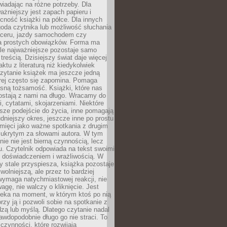
wiadając na różne potrzeby. Dla
ażniejszy jest zapach papieru i
cność książki na półce. Dla innych
goda czytnika lub możliwość słuchania
ceru, jazdy samochodem czy
 prostych obowiązków. Forma ma
le najważniejsze pozostaje samo
treścią. Dzisiejszy świat daje więcej
ktu z literaturą niż kiedykolwiek
zytanie książek ma jeszcze jedną
órej często się zapomina. Pomaga
sną tożsamość. Książki, które nas
ostają z nami na długo. Wracamy do
, cytatami, skojarzeniami. Niektóre
sze podejście do życia, inne pomagają
udniejszy okres, jeszcze inne po prostu
mięci jako ważne spotkania z drugim
 ukrytym za słowami autora. W tym
nie nie jest bierną czynnością, lecz
u. Czytelnik odpowiada na tekst swoimi
, doświadczeniem i wrażliwością. W
ry stale przyspiesza, książka pozostaje
wolniejszą, ale przez to bardziej
wymaga natychmiastowej reakcji, nie
agę, nie walczy o kliknięcie. Jest
zeka na moment, w którym ktoś po nią
orzy ją i pozwoli sobie na spotkanie z
edzą lub myślą. Dlatego czytanie nadal
awdopodobnie długo go nie straci. To
 czynności, które rozwijają