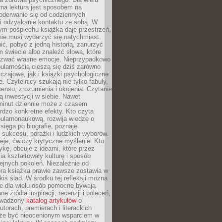
rna lektura jest sposobem na
oderwanie się od codziennych
i odzyskanie kontaktu ze sobą. W
ym pośpiechu książka daje przestrzeń,
 nie musi wydarzyć się natychmiast.
ć, pobyć z jedną historią, zanurzyć
 świecie albo znaleźć słowa, które
zwać własne emocje. Nieprzypadkowo
ularnością cieszą się dziś zarówno
czajowe, jak i książki psychologiczne
e. Czytelnicy szukają nie tylko fabuły,
sensu, zrozumienia i ukojenia. Czytanie
mą inwestycji w siebie. Nawet
 minut dziennie może z czasem
rdzo konkretne efekty. Kto czyta
opularnonaukową, rozwija wiedzę o
 sięga po biografie, poznaje
sukcesu, porażki i ludzkich wyborów.
eje, ćwiczy krytyczne myślenie. Kto
ykę, obcuje z ideami, które przez
cia kształtowały kulturę i sposób
ejnych pokoleń. Niezależnie od
bra książka prawie zawsze zostawia w
akiś ślad. W środku tej refleksji można
e dla wielu osób pomocne bywają
e źródła inspiracji, recenzji i poleceń,
owadzony
katalog artykułów
o
utorach, premierach i literackich
że być nieocenionym wsparciem w