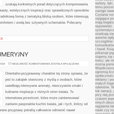
wybory, lęki
szukają konkretnych porad dotyczących komponowania
temu poszer
eauty, estetycznych inspiracji oraz sprawdzonych sposobów
zastąpi nawe
Czytanie roz
radnikową formę z tematyką bliską osobom, które interesują
sięgające po
mają bogatsz
komfortem i urodą bez sztywnych schematów. Polecamy
wypowiedzi. N
systematycz
osadzają się
autorów wpły
CE
szczególnie
komunikatów
i haseł. Ksi
pokazuje jeg
UMERYJNY
stajemy się 
treści, ale 
PORADNIK
 2026
MOŻLIWOŚĆ KOMENTOWANIA
ZOSTAŁA WYŁĄCZONA
można pomin
PERFUMERYJNY
Współczesny
ogromną lic
Orientalno-przyprawowy charakter tej strony sprawia, że
społeczności
jest to zakątek stworzony z myślą o osobach, które
reklamy i po
małych fragm
uwielbiają intensywne aromaty, nieoczywiste smaki i
odwrotnie. 
tok narracji
kulinarne inspiracje z różnych stron świata. To
przy niej pr
internetowa przestrzeń, która może zainteresować
czasem popr
innych obsz
zarówno pasjonatów kuchni świata, jak i tych, którzy od
regularnie ł
rane przyprawy potrafią całkowicie odmienić nawet
nauki czy r
znaczenie dl