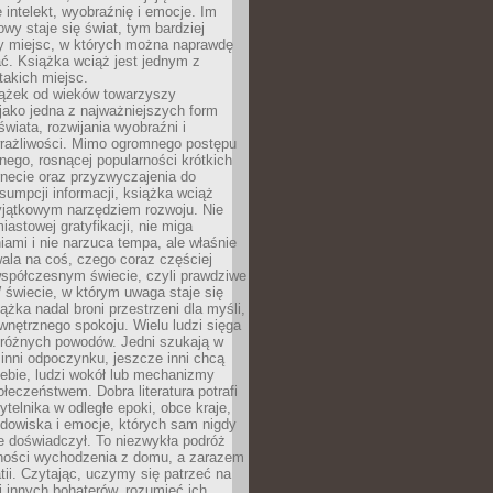
 intelekt, wyobraźnię i emocje. Im
owy staje się świat, tym bardziej
y miejsc, w których można naprawdę
ć. Książka wciąż jest jednym z
takich miejsc.
iążek od wieków towarzyszy
jako jedna z najważniejszych form
wiata, rozwijania wyobraźni i
rażliwości. Mimo ogromnego postępu
nego, rosnącej popularności krótkich
ernecie oraz przyzwyczajenia do
sumpcji informacji, książka wciąż
yjątkowym narzędziem rozwoju. Nie
iastowej gratyfikacji, nie miga
ami i nie narzuca tempa, ale właśnie
ala na coś, czego coraz częściej
współczesnym świecie, czyli prawdziwe
 świecie, w którym uwaga staje się
ążka nadal broni przestrzeni dla myśli,
wewnętrznego spokoju. Wielu ludzi sięga
 różnych powodów. Jedni szukają w
 inni odpoczynku, jeszcze inni chcą
ebie, ludzi wokół lub mechanizmy
łeczeństwem. Dobra literatura potrafi
ytelnika w odległe epoki, obce kraje,
dowiska i emocje, których sam nigdy
e doświadczył. To niezwykła podróż
ności wychodzenia z domu, a zarazem
tii. Czytając, uczymy się patrzeć na
 innych bohaterów, rozumieć ich