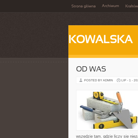
Archiwum
Strona główna
Kraków
KOWALSKA
OD WAS
POSTED BY ADMIN
LIP - 1 - 2
wszędzie tam, gdzie liczy się n