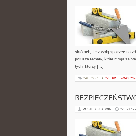
skrótach, lecz wolą spojrzeć na zd
porusza tematy, które mogą zainte
tych, którzy […]
CATEGORIES:
CZŁOWIEK–MASZYNA
BEZPIECZEŃSTWO
POSTED BY ADMIN
CZE - 17 -