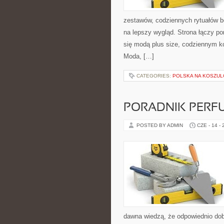
zestawów, codziennych rytuałów b
na lepszy wygląd. Strona łączy po
się modą plus size, codziennym 
Moda, […]
CATEGORIES:
POLSKA NA KOSZUL
PORADNIK PERF
POSTED BY ADMIN
CZE - 14 -
dawna wiedzą, że odpowiednio dob