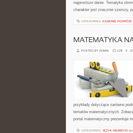
najprostsze danie. Tematyka strony
charakter jest znacznie szerszy, 
CATEGORIES:
KAWOWE PODRÓŻE
MATEMATYKA NA
POSTED BY ADMIN
CZE - 9 - 2
przykłady dotyczące zarówno pod
tematów matematycznych. Zobacz t
portal matematyczny prezentuje ma
CATEGORIES:
JĘZYK NIEMIECKI (L