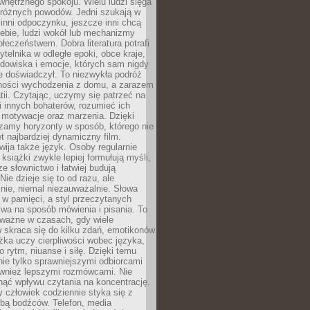
wewnętrznego spokoju. Wielu ludzi sięga
 różnych powodów. Jedni szukają w
 inni odpoczynku, jeszcze inni chcą
ebie, ludzi wokół lub mechanizmy
łeczeństwem. Dobra literatura potrafi
ytelnika w odległe epoki, obce kraje,
dowiska i emocje, których sam nigdy
e doświadczył. To niezwykła podróż
ności wychodzenia z domu, a zarazem
tii. Czytając, uczymy się patrzeć na
 innych bohaterów, rozumieć ich
, motywacje oraz marzenia. Dzięki
zamy horyzonty w sposób, którego nie
t najbardziej dynamiczny film.
wija także język. Osoby regularnie
 książki zwykle lepiej formułują myśli,
e słownictwo i łatwiej budują
ie dzieje się to od razu, ale
nie, niemal niezauważalnie. Słowa
 w pamięci, a styl przeczytanych
wa na sposób mówienia i pisania. To
 ważne w czasach, gdy wiele
 skraca się do kilku zdań, emotikonów
ążka uczy cierpliwości wobec języka,
o rytm, niuanse i siłę. Dzięki temu
nie tylko sprawniejszymi odbiorcami
również lepszymi rozmówcami. Nie
ąć wpływu czytania na koncentrację.
 człowiek codziennie styka się z
zbą bodźców. Telefon, media