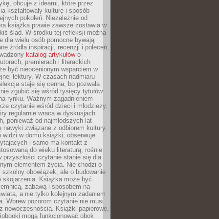
ykę, obcuje z ideami, które przez
cia kształtowały kulturę i sposób
ejnych pokoleń. Niezależnie od
bra książka prawie zawsze zostawia w
akiś ślad. W środku tej refleksji można
e dla wielu osób pomocne bywają
e źródła inspiracji, recenzji i poleceń,
owadzony
katalog artykułów
o
utorach, premierach i literackich
że być nieocenionym wsparciem w
jnej lektury. W czasach nadmiaru
selekcja staje się cenna, bo pozwala
 nie zgubić się wśród tysięcy tytułów
na rynku. Ważnym zagadnieniem
kże czytanie wśród dzieci i młodzieży.
óry regularnie wraca w dyskusjach
h, ponieważ od najmłodszych lat
ię nawyki związane z odbiorem kultury.
o widzi w domu książki, obserwuje
zytających i samo ma kontakt z
tosowaną do wieku literaturą, rośnie
 przyszłości czytanie stanie się dla
lnym elementem życia. Nie chodzi o
 szkolny obowiązek, ale o budowanie
 skojarzenia. Książka może być
ajemnicą, zabawą i sposobem na
wiata, a nie tylko kolejnym zadaniem
a. Wbrew pozorom czytanie nie musi
z nowoczesnością. Książki papierowe,
udiobooki mogą funkcjonować obok