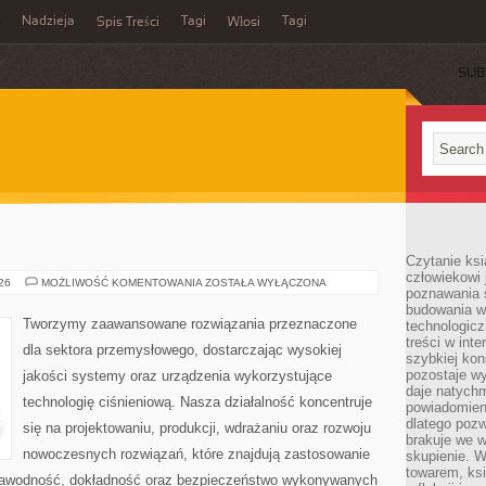
Nadzieja
Tagi
Tagi
Spis Treści
Włosi
SUB
Czytanie ks
człowiekowi 
OD
026
MOŻLIWOŚĆ KOMENTOWANIA
ZOSTAŁA WYŁĄCZONA
poznawania ś
WAS
budowania w
Tworzymy zaawansowane rozwiązania przeznaczone
technologicz
treści w int
dla sektora przemysłowego, dostarczając wysokiej
szybkiej kon
pozostaje w
jakości systemy oraz urządzenia wykorzystujące
daje natychm
technologię ciśnieniową. Nasza działalność koncentruje
powiadomieni
dlatego pozw
się na projektowaniu, produkcji, wdrażaniu oraz rozwoju
brakuje we 
nowoczesnych rozwiązań, które znajdują zastosowanie
skupienie. W
towarem, ksi
iezawodność, dokładność oraz bezpieczeństwo wykonywanych