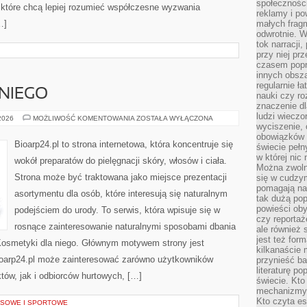
społeczności
które chcą lepiej rozumieć współczesne wyzwania
reklamy i po
…]
małych fragm
odwrotnie. 
tok narracji
przy niej pr
czasem popr
innych obsz
regularnie ł
NIEGO
nauki czy r
znaczenie dl
ludzi wieczo
KOSMETYKI
 2026
MOŻLIWOŚĆ KOMENTOWANIA
ZOSTAŁA WYŁĄCZONA
DLA
wyciszenie, 
NIEGO
obowiązków 
Bioarp24.pl to strona internetowa, która koncentruje się
świecie pełn
w której nic
wokół preparatów do pielęgnacji skóry, włosów i ciała.
Można zwolni
Strona może być traktowana jako miejsce prezentacji
się w cudzym
pomagają na
asortymentu dla osób, które interesują się naturalnym
tak dużą pop
powieści oby
podejściem do urody. To serwis, która wpisuje się w
czy reportaż
rosnące zainteresowanie naturalnymi sposobami dbania
ale również 
jest też for
Kosmetyki dla niego. Głównym motywem strony jest
kilkanaście
 Bioarp24.pl może zainteresować zarówno użytkowników
przynieść ba
literaturę p
ów, jak i odbiorców hurtowych, […]
świecie. Kto
mechanizmy 
Kto czyta es
SOWE I SPORTOWE