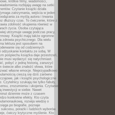
owe, krótkie filmy, wiadomości,
wiadomienia rozbijają uwagę na setki
entów. Czytanie książki działa
Wymaga zatrzymania, wejścia w jeden
, podążania za myślą autora i trwania
zez dłuższy czas. To ćwiczenie, które z
awia zdolność skupienia również w
arach życia. Osoba czytająca
atwiej utrzymuje uwagę podczas pracy,
ozmowy. Książki mają także ogromne
a zdrowia psychicznego. Dla wielu
rna lektura jest sposobem na
oderwanie się od codziennych
i odzyskanie kontaktu ze sobą. W
ym pośpiechu książka daje przestrzeń,
 nie musi wydarzyć się natychmiast.
ć, pobyć z jedną historią, zanurzyć
 świecie albo znaleźć słowa, które
zwać własne emocje. Nieprzypadkowo
ularnością cieszą się dziś zarówno
czajowe, jak i książki psychologiczne
e. Czytelnicy szukają nie tylko fabuły,
sensu, zrozumienia i ukojenia. Czytanie
mą inwestycji w siebie. Nawet
 minut dziennie może z czasem
rdzo konkretne efekty. Kto czyta
opularnonaukową, rozwija wiedzę o
 sięga po biografie, poznaje
sukcesu, porażki i ludzkich wyborów.
eje, ćwiczy krytyczne myślenie. Kto