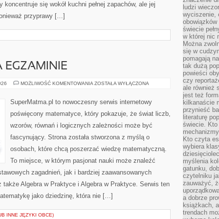
 koncentruje się wokół kuchni pełnej zapachów, ale jej
ludzi wieczo
wyciszenie, 
ponieważ przyprawy […]
obowiązków 
świecie pełn
w której nic
Można zwolni
się w cudzym
pomagają na
 EGZAMINIE
tak dużą pop
powieści oby
czy reportaż
MATEMATYKA
026
MOŻLIWOŚĆ KOMENTOWANIA
ZOSTAŁA WYŁĄCZONA
ale również 
NA
EGZAMINIE
jest też for
SuperMatma.pl to nowoczesny serwis internetowy
kilkanaście
przynieść ba
poświęcony matematyce, który pokazuje, że świat liczb,
literaturę p
świecie. Kto
wzorów, równań i logicznych zależności może być
mechanizmy 
fascynujący. Strona została stworzona z myślą o
Kto czyta es
wybiera klas
osobach, które chcą poszerzać wiedzę matematyczną.
dziesięciole
To miejsce, w którym pasjonat nauki może znaleźć
myślenia kol
gatunku, do
stawowych zagadnień, jak i bardziej zaawansowanych
czytelniku j
zauważyć, ż
akże Algebra w Praktyce i Algebra w Praktyce. Serwis ten
uporządkowan
tematykę jako dziedzinę, która nie […]
a dobrze pr
książkach, a
trendach mo
UB INNE JĘZYKI OBCE)