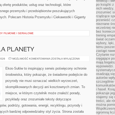
refleksji i 
po książki z
 ofertę produktów, usług oraz technologii, które
nich wiedzy,
snego przemysłu i przedsiębiorstw poszukujących
zrozumieć si
rządzące spo
ych. Polecam Historia Przemysłu i Ciekawostki i Giganty
przenieść cz
nieznane śro
wcześniej ni
bez koniecz
Y FILMOWE I SERIALOWE
trening empa
świat oczami
wybory, lęki
temu poszer
LA PLANETY
zastąpi nawe
Czytanie roz
sięgające po
TECHNOLOGIE
 2026
MOŻLIWOŚĆ KOMENTOWANIA
ZOSTAŁA WYŁĄCZONA
DLA
mają bogatsz
PLANETY
wypowiedzi. N
Ekos-Sułów to inspirujący serwis poświęcony ochronie
systematycz
osadzają się
środowiska, który pokazuje, że świadome podejście do
autorów wpły
przyrody nie musi oznaczać wielkich wyrzeczeń,
szczególnie
komunikatów
skomplikowanych decyzji ani kosztownych zmian. To
i haseł. Ksi
miejsce, w którym czytelnik może znaleźć porady,
pokazuje jeg
stajemy się 
przykłady oraz zrozumiałe teksty dotyczące
treści, ale 
można pomin
w, podróży, gotowania, energii, recyklingu, przyrody i
Współczesny
ych bardziej odpowiedzialny styl życia. Strona została
ogromną lic