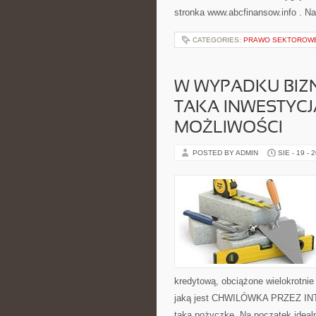
stronka www.abcfinansow.info . N
CATEGORIES:
PRAWO SEKTOROW
W WYPADKU BIZ
TAKA INWESTYCJ
MOŻLIWOŚCI
POSTED BY ADMIN
SIE - 19 - 
kredytową, obciążone wielokrotni
jaką jest CHWILÓWKA PRZEZ INTE
taka pożyczkę. Na początek ideal