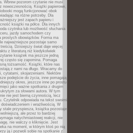
a. Wbrew pozorom czytanie nie musi
z nowoczesnością. Książki papierowe,
udiobooki mogą funkcjonować obok
wiadając na różne potrzeby. Dla
ażniejszy jest zapach papieru i
cność książki na półce. Dla innych
goda czytnika lub możliwość słuchania
ceru, jazdy samochodem czy
 prostych obowiązków. Forma ma
le najważniejsze pozostaje samo
treścią. Dzisiejszy świat daje więcej
ktu z literaturą niż kiedykolwiek
zytanie książek ma jeszcze jedną
órej często się zapomina. Pomaga
sną tożsamość. Książki, które nas
ostają z nami na długo. Wracamy do
, cytatami, skojarzeniami. Niektóre
sze podejście do życia, inne pomagają
udniejszy okres, jeszcze inne po prostu
mięci jako ważne spotkania z drugim
 ukrytym za słowami autora. W tym
nie nie jest bierną czynnością, lecz
u. Czytelnik odpowiada na tekst swoimi
, doświadczeniem i wrażliwością. W
ry stale przyspiesza, książka pozostaje
wolniejszą, ale przez to bardziej
wymaga natychmiastowej reakcji, nie
agę, nie walczy o kliknięcie. Jest
zeka na moment, w którym ktoś po nią
orzy ją i pozwoli sobie na spotkanie z