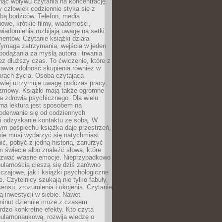
ąć wpływu czytania na koncentrację.
 człowiek codziennie styka się z
zbą bodźców. Telefon, media
owe, krótkie filmy, wiadomości,
wiadomienia rozbijają uwagę na setki
entów. Czytanie książki działa
Wymaga zatrzymania, wejścia w jeden
, podążania za myślą autora i trwania
zez dłuższy czas. To ćwiczenie, które z
awia zdolność skupienia również w
arach życia. Osoba czytająca
atwiej utrzymuje uwagę podczas pracy,
ozmowy. Książki mają także ogromne
a zdrowia psychicznego. Dla wielu
rna lektura jest sposobem na
oderwanie się od codziennych
i odzyskanie kontaktu ze sobą. W
ym pośpiechu książka daje przestrzeń,
 nie musi wydarzyć się natychmiast.
ć, pobyć z jedną historią, zanurzyć
 świecie albo znaleźć słowa, które
zwać własne emocje. Nieprzypadkowo
ularnością cieszą się dziś zarówno
czajowe, jak i książki psychologiczne
e. Czytelnicy szukają nie tylko fabuły,
sensu, zrozumienia i ukojenia. Czytanie
mą inwestycji w siebie. Nawet
 minut dziennie może z czasem
rdzo konkretne efekty. Kto czyta
opularnonaukową, rozwija wiedzę o