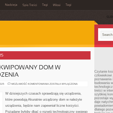
Nadzieja
Tagi
Tagi
Spis Treści
Włosi
SUB
25
EKWIPOWANY DOM W
Czytanie ks
ZENIA
człowiekowi 
poznawania ś
budowania w
POPRAWNIE
2025
MOŻLIWOŚĆ KOMENTOWANIA
ZOSTAŁA WYŁĄCZONA
technologicz
WYEKWIPOWANY
DOM
treści w int
W
W dzisiejszych czasach sprawdzają się urządzenia,
szybkiej kon
WYBORNE
URZĄDZENIA
pozostaje w
które powodują Akuratnie urządzony dom w należyte
daje natychm
urządzenia, będzie nam zapewniał liczne korzyści.
powiadomieni
dlatego pozw
Pożądane byłoby dbać o rozwój technologiczny swojego