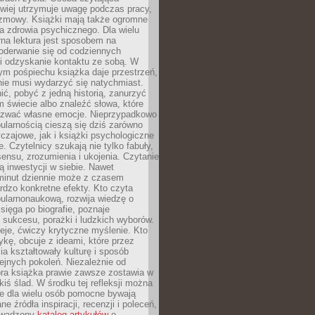
atwiej utrzymuje uwagę podczas pracy,
ozmowy. Książki mają także ogromne
a zdrowia psychicznego. Dla wielu
rna lektura jest sposobem na
oderwanie się od codziennych
i odzyskanie kontaktu ze sobą. W
ym pośpiechu książka daje przestrzeń,
 nie musi wydarzyć się natychmiast.
ć, pobyć z jedną historią, zanurzyć
 świecie albo znaleźć słowa, które
zwać własne emocje. Nieprzypadkowo
ularnością cieszą się dziś zarówno
czajowe, jak i książki psychologiczne
e. Czytelnicy szukają nie tylko fabuły,
sensu, zrozumienia i ukojenia. Czytanie
mą inwestycji w siebie. Nawet
 minut dziennie może z czasem
rdzo konkretne efekty. Kto czyta
opularnonaukową, rozwija wiedzę o
 sięga po biografie, poznaje
sukcesu, porażki i ludzkich wyborów.
eje, ćwiczy krytyczne myślenie. Kto
ykę, obcuje z ideami, które przez
cia kształtowały kulturę i sposób
ejnych pokoleń. Niezależnie od
bra książka prawie zawsze zostawia w
akiś ślad. W środku tej refleksji można
e dla wielu osób pomocne bywają
e źródła inspiracji, recenzji i poleceń,
owadzony
katalog artykułów
o