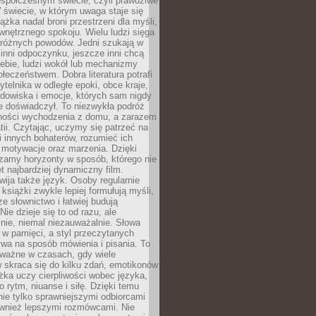
współczesnym świecie, czyli prawdziwe
 świecie, w którym uwaga staje się
ążka nadal broni przestrzeni dla myśli,
wewnętrznego spokoju. Wielu ludzi sięga
 różnych powodów. Jedni szukają w
 inni odpoczynku, jeszcze inni chcą
ebie, ludzi wokół lub mechanizmy
łeczeństwem. Dobra literatura potrafi
ytelnika w odległe epoki, obce kraje,
dowiska i emocje, których sam nigdy
e doświadczył. To niezwykła podróż
ności wychodzenia z domu, a zarazem
tii. Czytając, uczymy się patrzeć na
 innych bohaterów, rozumieć ich
, motywacje oraz marzenia. Dzięki
zamy horyzonty w sposób, którego nie
t najbardziej dynamiczny film.
wija także język. Osoby regularnie
 książki zwykle lepiej formułują myśli,
e słownictwo i łatwiej budują
ie dzieje się to od razu, ale
nie, niemal niezauważalnie. Słowa
 w pamięci, a styl przeczytanych
wa na sposób mówienia i pisania. To
 ważne w czasach, gdy wiele
 skraca się do kilku zdań, emotikonów
ążka uczy cierpliwości wobec języka,
o rytm, niuanse i siłę. Dzięki temu
nie tylko sprawniejszymi odbiorcami
również lepszymi rozmówcami. Nie