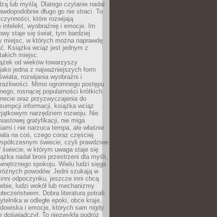
edzą lub myślą. Dlatego czytanie nadal
awdopodobnie długo go nie straci. To
 czynności, które rozwijają
 intelekt, wyobraźnię i emocje. Im
owy staje się świat, tym bardziej
y miejsc, w których można naprawdę
ć. Książka wciąż jest jednym z
takich miejsc.
iążek od wieków towarzyszy
jako jedna z najważniejszych form
wiata, rozwijania wyobraźni i
rażliwości. Mimo ogromnego postępu
nego, rosnącej popularności krótkich
ernecie oraz przyzwyczajenia do
sumpcji informacji, książka wciąż
yjątkowym narzędziem rozwoju. Nie
iastowej gratyfikacji, nie miga
ami i nie narzuca tempa, ale właśnie
ala na coś, czego coraz częściej
współczesnym świecie, czyli prawdziwe
 świecie, w którym uwaga staje się
ążka nadal broni przestrzeni dla myśli,
wewnętrznego spokoju. Wielu ludzi sięga
 różnych powodów. Jedni szukają w
 inni odpoczynku, jeszcze inni chcą
ebie, ludzi wokół lub mechanizmy
łeczeństwem. Dobra literatura potrafi
ytelnika w odległe epoki, obce kraje,
dowiska i emocje, których sam nigdy
e doświadczył. To niezwykła podróż