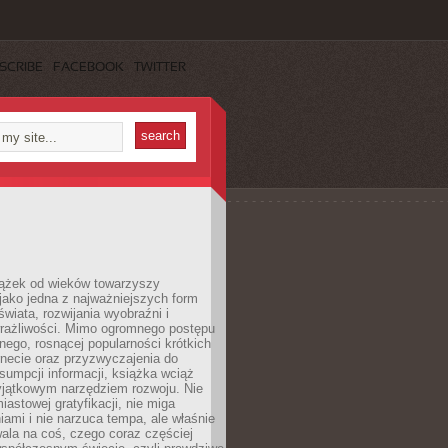
SCRIBE
FACEBOOK
TWITTER
iążek od wieków towarzyszy
jako jedna z najważniejszych form
wiata, rozwijania wyobraźni i
rażliwości. Mimo ogromnego postępu
nego, rosnącej popularności krótkich
ernecie oraz przyzwyczajenia do
sumpcji informacji, książka wciąż
yjątkowym narzędziem rozwoju. Nie
iastowej gratyfikacji, nie miga
ami i nie narzuca tempa, ale właśnie
ala na coś, czego coraz częściej