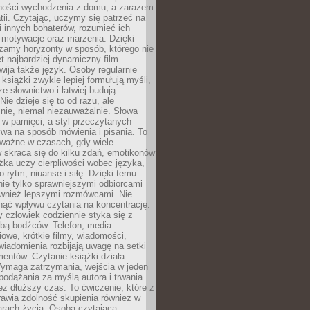
ności wychodzenia z domu, a zarazem
tii. Czytając, uczymy się patrzeć na
 innych bohaterów, rozumieć ich
, motywacje oraz marzenia. Dzięki
zamy horyzonty w sposób, którego nie
t najbardziej dynamiczny film.
wija także język. Osoby regularnie
 książki zwykle lepiej formułują myśli,
e słownictwo i łatwiej budują
ie dzieje się to od razu, ale
nie, niemal niezauważalnie. Słowa
 w pamięci, a styl przeczytanych
wa na sposób mówienia i pisania. To
 ważne w czasach, gdy wiele
 skraca się do kilku zdań, emotikonów
ążka uczy cierpliwości wobec języka,
o rytm, niuanse i siłę. Dzięki temu
nie tylko sprawniejszymi odbiorcami
również lepszymi rozmówcami. Nie
ąć wpływu czytania na koncentrację.
 człowiek codziennie styka się z
zbą bodźców. Telefon, media
owe, krótkie filmy, wiadomości,
wiadomienia rozbijają uwagę na setki
entów. Czytanie książki działa
Wymaga zatrzymania, wejścia w jeden
, podążania za myślą autora i trwania
zez dłuższy czas. To ćwiczenie, które z
awia zdolność skupienia również w
arach życia. Osoba czytająca