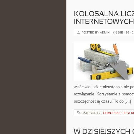
KOLOSALNA LIC
INTERNETOWYCH 
POSTED BY ADMIN
SIE - 19 - 
właściwie ludzie nieustannie nie 
rozwiązanie. Korzystanie z pomocy
oszczędnością czasu. To do […]
CATEGORIES:
POMORSKIE LEGEND
W DZISIEJSZYCH