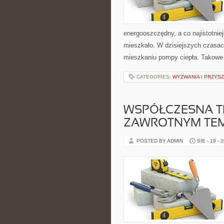
energooszczędny, a co najistotniej
mieszkało. W dzisiejszych czasa
mieszkaniu pompy ciepła. Takowe
CATEGORIES:
WYZWANIA I PRZYS
WSPÓŁCZESNA TE
ZAWROTNYM TEM
POSTED BY ADMIN
SIE - 19 - 