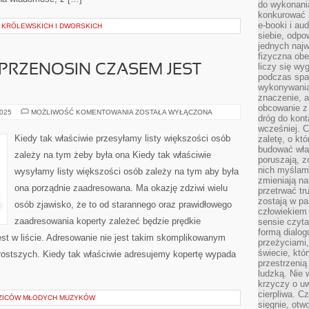
do wykonani
konkurować 
e-booki i a
 KRÓLEWSKICH I DWORSKICH
siebie, odpo
jednych najw
fizyczna obe
liczy się wy
PRZENOSIN CZASEM JEST
podczas spa
wykonywania
znaczenie, a
obcowanie z 
ZAPLANOWANIE
2025
MOŻLIWOŚĆ KOMENTOWANIA
ZOSTAŁA WYŁĄCZONA
dróg do konta
PRZENOSIN
CZASEM
wcześniej. C
JEST
Kiedy tak właściwie przesyłamy listy większości osób
zaletę, o kt
ZAGMATWANE
budować wła
zależy na tym żeby była ona Kiedy tak właściwie
poruszają, z
nich myślami
wysyłamy listy większości osób zależy na tym aby była
zmieniają na
ona porządnie zaadresowana. Ma okazję zdziwi wielu
przetrwać tr
zostają w pa
osób zjawisko, że to od starannego oraz prawidłowego
człowiekiem
zaadresowania koperty zależeć będzie prędkie
sensie czyta
formą dialog
jest w liście. Adresowanie nie jest takim skomplikowanym
przeżyciami
świecie, któ
rostszych. Kiedy tak właściwie adresujemy kopertę wypada
przestrzenią 
ludzką. Nie 
krzyczy o uw
cierpliwa. C
DZICÓW MŁODYCH MUZYKÓW
sięgnie, otw