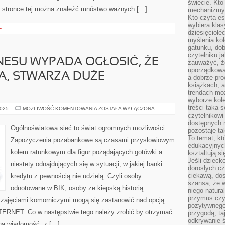
świecie. Kto
a stronce tej można znaleźć mnóstwo ważnych […]
mechanizmy 
Kto czyta es
wybiera klas
E
dziesięciole
myślenia kol
gatunku, do
czytelniku j
NESU WYPADA OGŁOSIĆ, ŻE
zauważyć, ż
uporządkowan
A, STWARZA DUŻE
a dobrze pr
książkach, a
trendach mo
wyborze kole
treści taka 
W
2025
MOŻLIWOŚĆ KOMENTOWANIA
ZOSTAŁA WYŁĄCZONA
WYPADKU
czytelnikowi
BIZNESU
dostępnych 
WYPADA
Ogólnoświatowa sieć to świat ogromnych możliwości
pozostaje ta
OGŁOSIĆ,
ŻE
To temat, kt
Zapożyczenia pozabankowe są czasami przysłowiowym
TAKA
edukacyjnyc
INWESTYCJA,
kołem ratunkowym dla figur pożądających gotówki a
kształtują s
STWARZA
DUŻE
Jeśli dzieck
niestety odnajdujących się w sytuacji, w jakiej banki
MOŻLIWOŚCI
dorosłych c
ciekawą, dos
kredytu z pewnością nie udzielą. Czyli osoby
szansa, że w
odnotowane w BIK, osoby ze kiepską historią
niego natura
przymus czy
e zajęciami komorniczymi mogą się zastanowić nad opcją
pozytywnego
RNET. Co w następstwie tego należy zrobić by otrzymać
przygodą, t
odkrywanie ś
na wiadomość, z […]