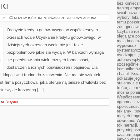
bez koniecz
KI
trening empa
świat oczami
wybory, lęki
W
2025
MOŻLIWOŚĆ KOMENTOWANIA
ZOSTAŁA WYŁĄCZONA
DZISIEJSZYCH
temu poszer
CZASACH
zastąpi nawe
WIELE
Zdobycie kredytu gotówkowego, w współczesnych
Czytanie roz
LUDZI
ZACIĄGA
sięgające po
okresach wcale Uzyskanie kredytu gotówkowego, w
POŻYCZKI
mają bogatsz
dzisiejszych okresach wcale nie jest takie
wypowiedzi. N
systematycz
bezproblemowe jakie się wydaje. W bankach wymaga
osadzają się
autorów wpły
się przedstawiania wielu różnych formalności,
szczególnie
dostarczenia różnych poświadczeń i papierów. Dla
komunikatów
i haseł. Ksi
 kłopotliwe i trudne do załatwienia. Nie ma się wskutek
pokazuje jeg
est firma pożyczkowa, jaka oferuje najtańsze chwilówki bez
stajemy się 
treści, ale 
niezwykle korzystną […]
można pomin
Współczesny
ogromną lic
LNOŚLĄSKIE
społeczności
reklamy i po
małych fragm
odwrotnie. 
tok narracji
przy niej pr
czasem popr
innych obsz