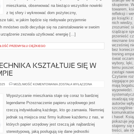
brakuje we 
skupienie. W
mieszkania, obserwować na bieżąco wszystkie nowinki
towarem, ksi
z tej sfery i wykreować dom pożyteczny,
refleksji i 
po książki z
sze taki, w jakim będzie się niebywale przyjemnie
nich wiedzy,
ch mnóstwo osób decyduje się na zainstalowanie w swoim
zrozumieć si
rządzące spo
 urządzenie zezwala użytkować energię […]
przenieść cz
nieznane śro
wcześniej ni
ZŁOŚĆ PRZEMYSŁU CIĘŻKIEGO
bez koniecz
trening empa
świat oczami
wybory, lęki
CHNIKA KSZTAŁTUJE SIĘ W
temu poszer
zastąpi nawe
PIE
Czytanie roz
sięgające po
WSPÓŁCZESNA
2025
MOŻLIWOŚĆ KOMENTOWANIA
ZOSTAŁA WYŁĄCZONA
mają bogatsz
TECHNIKA
wypowiedzi. N
KSZTAŁTUJE
SIĘ
systematycz
Wypożyczanie mieszkania staje się coraz to bardziej
W
osadzają się
ZAWROTNYM
legendarne Przeznaczenie papieru urzędowego jest
autorów wpły
TEMPIE
szczególnie
rzeczą indywidualną każdego, kto go zamawia. Niemniej
komunikatów
i haseł. Ksi
jednak są miejsca oraz firmy kultowe każdemu z nas, w
pokazuje jeg
których papier urzędowy jest rzeczą jak najbardziej
stajemy się 
treści, ale 
stereotypową, jaką posługują się dane jednostki