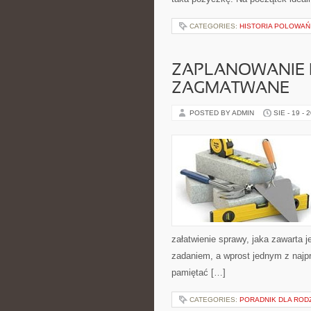
CATEGORIES:
HISTORIA POLOWAŃ
ZAPLANOWANIE 
ZAGMATWANE
POSTED BY ADMIN
SIE - 19 - 
załatwienie sprawy, jaka zawarta 
zadaniem, a wprost jednym z najp
pamiętać […]
CATEGORIES:
PORADNIK DLA RO