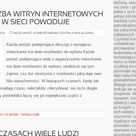
historią, wi
ma sens i pr
jedna z tych
ZBA WITRYN INTERNETOWYCH
jednocześnie
bardziej cyfr
W SIECI POWODUJE
potrzebujem
się zatrzyma
KOLOSALNA
2025
MOŻLIWOŚĆ KOMENTOWANIA
ZOSTAŁA WYŁĄCZONA
najlepszych 
LICZBA
Czytanie ks
WITRYN
INTERNETOWYCH
człowiekowi 
Każda postać podejmująca decyzję o wynajęciu
INTERNETOWYCH
poznawania ś
W
mieszkania ma dwie możliwości do wyboru Każda
budowania w
SIECI
POWODUJE
technologicz
postać podejmująca wolę o wypożyczeniu mieszkania
treści w int
ma dwie możliwości do wyboru: osobiście się tym
szybkiej kon
pozostaje w
zajmie, czy też skorzysta z możliwości jaką daje nam
daje natychm
powiadomieni
filia nieruchomości. W bieżących czasach, kiedy tak
dlatego pozw
posiadają czasu, należałoby zdecydować się na to drugie
brakuje we 
skupienie. W
 pośrednika łączy się po największej części z
towarem, ksi
refleksji i 
po książki z
nich wiedzy,
Y FILMOWE I SERIALOWE
zrozumieć si
rządzące spo
przenieść cz
nieznane śro
 CZASACH WIELE LUDZI
wcześniej ni