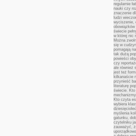
regularnie ł
nauki czy r
znaczenie dl
ludzi wieczo
wyciszenie, 
obowiązków 
świecie pełn
w której nic
Można zwolni
się w cudzym
pomagają na
tak dużą pop
powieści oby
czy reportaż
ale również 
jest też for
kilkanaście
przynieść ba
literaturę p
świecie. Kto
mechanizmy 
Kto czyta es
wybiera klas
dziesięciole
myślenia kol
gatunku, do
czytelniku j
zauważyć, ż
uporządkowan
a dobrze pr