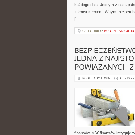
każdego dnia. Jednym z najczęsts
z konsumentem. W tym miejscu bezs
[…]
CATEGORIES:
MOBILNE STACJE R
BEZPIECZEŃSTWO
JEDNA Z NAJISTO
POWIĄZANYCH Z
POSTED BY ADMIN
SIE - 19 - 
finansów. ABCfinansów intryguje w