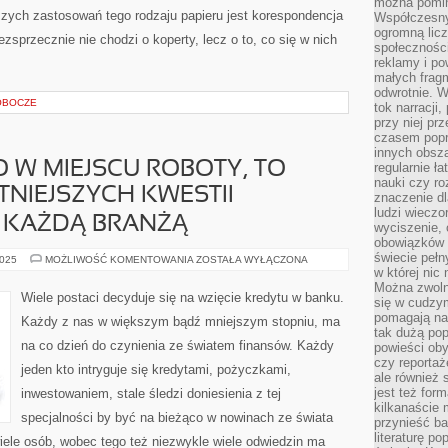
można pomin
zych zastosowań tego rodzaju papieru jest korespondencja
Współczesny
ogromną lic
przecznie nie chodzi o koperty, lecz o to, co się w nich
społeczności
reklamy i po
małych fragm
odwrotnie. 
OBOCZE
tok narracji
przy niej pr
czasem popr
innych obsz
 W MIEJSCU ROBOTY, TO
regularnie ł
nauki czy r
TNIEJSZYCH KWESTII
znaczenie dl
ludzi wieczo
 KAŻDĄ BRANŻĄ
wyciszenie, 
obowiązków 
świecie pełn
BEZPIECZEŃSTWO
2025
MOŻLIWOŚĆ KOMENTOWANIA
ZOSTAŁA WYŁĄCZONA
W
w której nic
MIEJSCU
Można zwolni
ROBOTY,
Wiele postaci decyduje się na wzięcie kredytu w banku.
się w cudzym
TO
JEDNA
pomagają na
Każdy z nas w większym bądź mniejszym stopniu, ma
Z
tak dużą pop
NAJISTOTNIEJSZYCH
na co dzień do czynienia ze światem finansów. Każdy
powieści oby
KWESTII
POWIĄZANYCH
czy reportaż
jeden kto intryguje się kredytami, pożyczkami,
Z
ale również 
KAŻDĄ
BRANŻĄ
jest też for
inwestowaniem, stale śledzi doniesienia z tej
kilkanaście
specjalności by być na bieżąco w nowinach ze świata
przynieść ba
literaturę p
iele osób, wobec tego też niezwykle wiele odwiedzin ma