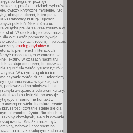
 sięga po biografie, poznaje
sukcesu, porażki i ludzkich wyborów.
eje, ćwiczy krytyczne myślenie. Kto
ykę, obcuje z ideami, które przez
cia kształtowały kulturę i sposób
ejnych pokoleń. Niezależnie od
bra książka prawie zawsze zostawia w
akiś ślad. W środku tej refleksji można
e dla wielu osób pomocne bywają
e źródła inspiracji, recenzji i poleceń,
owadzony
katalog artykułów
o
utorach, premierach i literackich
że być nieocenionym wsparciem w
jnej lektury. W czasach nadmiaru
selekcja staje się cenna, bo pozwala
 nie zgubić się wśród tysięcy tytułów
na rynku. Ważnym zagadnieniem
kże czytanie wśród dzieci i młodzieży.
óry regularnie wraca w dyskusjach
h, ponieważ od najmłodszych lat
ię nawyki związane z odbiorem kultury.
o widzi w domu książki, obserwuje
zytających i samo ma kontakt z
tosowaną do wieku literaturą, rośnie
 przyszłości czytanie stanie się dla
lnym elementem życia. Nie chodzi o
 szkolny obowiązek, ale o budowanie
 skojarzenia. Książka może być
ajemnicą, zabawą i sposobem na
wiata, a nie tylko kolejnym zadaniem