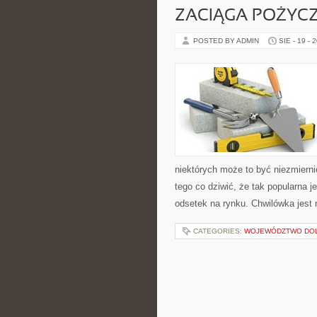
ZACIĄGA POŻYCZ
POSTED BY ADMIN
SIE - 19 - 
niektórych może to być niezmiernie
tego co dziwić, że tak popularna j
odsetek na rynku. Chwilówka jest 
CATEGORIES:
WOJEWÓDZTWO DO