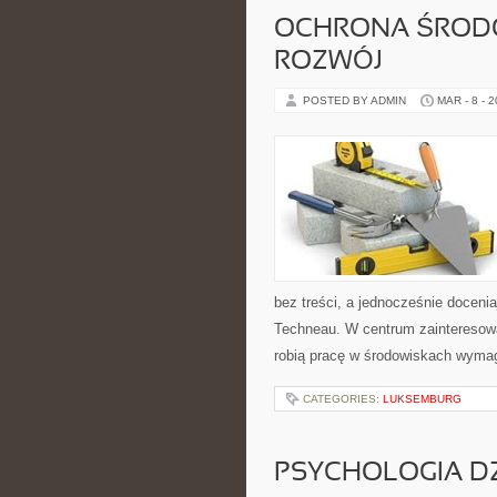
OCHRONA ŚROD
ROZWÓJ
POSTED BY ADMIN
MAR - 8 - 
bez treści, a jednocześnie doceni
Techneau. W centrum zainteresowa
robią pracę w środowiskach wyma
CATEGORIES:
LUKSEMBURG
PSYCHOLOGIA DZ