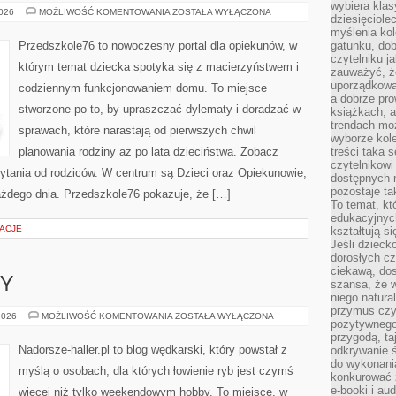
wybiera klas
PSYCHOLOGIA
2026
MOŻLIWOŚĆ KOMENTOWANIA
ZOSTAŁA WYŁĄCZONA
dziesięciole
DZIECIĘCA
myślenia kol
Przedszkole76 to nowoczesny portal dla opiekunów, w
gatunku, do
czytelniku j
którym temat dziecka spotyka się z macierzyństwem i
zauważyć, ż
uporządkowan
codziennym funkcjonowaniem domu. To miejsce
a dobrze pr
stworzone po to, by upraszczać dylematy i doradzać w
książkach, a
trendach mo
sprawach, które narastają od pierwszych chwil
wyborze kole
planowania rodziny aż po lata dzieciństwa. Zobacz
treści taka 
czytelnikowi
 Pytania od rodziców. W centrum są Dzieci oraz Opiekunowie,
dostępnych 
pozostaje ta
 każdego dnia. Przedszkole76 pokazuje, że […]
To temat, kt
edukacyjnyc
RACJE
kształtują s
Jeśli dzieck
dorosłych c
ciekawą, dos
SY
szansa, że w
niego natura
przymus czy
PRAWO
2026
MOŻLIWOŚĆ KOMENTOWANIA
ZOSTAŁA WYŁĄCZONA
pozytywnego
I
PRZEPISY
przygodą, t
Nadorsze-haller.pl to blog wędkarski, który powstał z
odkrywanie ś
do wykonani
myślą o osobach, dla których łowienie ryb jest czymś
konkurować 
e-booki i a
więcej niż tylko weekendowym hobby. To miejsce, w