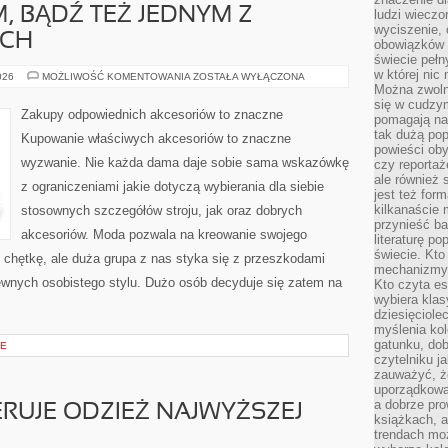
, BĄDŹ TEŻ JEDNYM Z
ludzi wieczo
wyciszenie, 
YCH
obowiązków 
świecie pełn
w której nic
DZIEŃ
026
MOŻLIWOŚĆ KOMENTOWANIA
ZOSTAŁA WYŁĄCZONA
WESELA
Można zwolni
JEST
się w cudzym
DLA
Zakupy odpowiednich akcesoriów to znaczne
pomagają na
WIELU
Z
tak dużą pop
Kupowanie właściwych akcesoriów to znaczne
NAS
powieści oby
NAJWAŻNIEJSZYM,
wyzwanie. Nie każda dama daje sobie sama wskazówkę
czy reportaż
BĄDŹ
TEŻ
ale również 
z ograniczeniami jakie dotyczą wybierania dla siebie
JEDNYM
jest też for
Z
NAJISTOTNIEJSZYCH
kilkanaście
stosownych szczegółów stroju, jak oraz dobrych
przynieść ba
akcesoriów. Moda pozwala na kreowanie swojego
literaturę p
świecie. Kto
 chętkę, ale duża grupa z nas styka się z przeszkodami
mechanizmy 
pewnych osobistego stylu. Dużo osób decyduje się zatem na
Kto czyta es
wybiera klas
dziesięciole
myślenia kol
gatunku, do
JE
czytelniku j
zauważyć, ż
uporządkowan
a dobrze pr
ERUJE ODZIEŻ NAJWYŻSZEJ
książkach, a
trendach mo