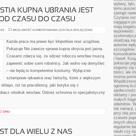
wybory, lęki
temu poszer
STIA KUPNA UBRANIA JEST
zastąpi nawe
Czytanie roz
 OD CZASU DO CZASU
sięgające po
mają bogatsz
NIE
026
MOŻLIWOŚĆ KOMENTOWANIA
ZOSTAŁA WYŁĄCZONA
wypowiedzi. N
ZAWSZE
systematycz
KWESTIA
KUPNA
osadzają się
Każda praca ma prawo być kłopotliwa oraz uciążliwa.
UBRANIA
autorów wpły
JEST
Pokazuje Nie zawsze sprawa kupna okrycia jest jasna.
szczególnie
PRZEKONUJĄCA.
OD
komunikatów
Czasami zdarza się, że odzież robocza wrocław muszą
CZASU
i haseł. Ksi
DO
pokazuje jeg
zapewnić sobie sami robotnicy. Jak wolno się domyśleć
CZASU
stajemy się 
– nie będą to kompetentne kostiumy. Wyłącznie
treści, ale 
można pomin
sztampowe rękawice oraz fartuchy, które z większym
Współczesny
klepu, niż na pracobiorcę, jaki boryka się z
ogromną lic
społeczności
bacz sitodruk wrocław. Odzież ochronna to specjalistyczny
reklamy i po
małych fragm
odwrotnie. 
tok narracji
O DNIU
przy niej pr
czasem popr
innych obsz
regularnie ł
ST DLA WIELU Z NAS
nauki czy r
znaczenie dl