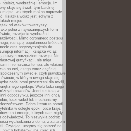
 intelekt, wyobraźnię i emocje. Im
owy staje się świat, tym bardziej
y miejsc, w których można naprawdę
ć. Książka wciąż jest jednym z
takich miejsc.
iążek od wieków towarzyszy
jako jedna z najważniejszych form
wiata, rozwijania wyobraźni i
rażliwości. Mimo ogromnego postępu
nego, rosnącej popularności krótkich
ernecie oraz przyzwyczajenia do
sumpcji informacji, książka wciąż
yjątkowym narzędziem rozwoju. Nie
iastowej gratyfikacji, nie miga
ami i nie narzuca tempa, ale właśnie
ala na coś, czego coraz częściej
współczesnym świecie, czyli prawdziwe
 świecie, w którym uwaga staje się
ążka nadal broni przestrzeni dla myśli,
wewnętrznego spokoju. Wielu ludzi sięga
 różnych powodów. Jedni szukają w
 inni odpoczynku, jeszcze inni chcą
ebie, ludzi wokół lub mechanizmy
łeczeństwem. Dobra literatura potrafi
ytelnika w odległe epoki, obce kraje,
dowiska i emocje, których sam nigdy
e doświadczył. To niezwykła podróż
ności wychodzenia z domu, a zarazem
tii. Czytając, uczymy się patrzeć na
 innych bohaterów, rozumieć ich