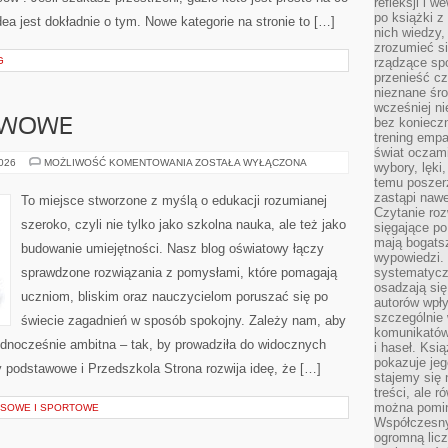
refleksji i 
po książki z
idea jest dokładnie o tym. Nowe kategorie na stronie to […]
nich wiedzy,
zrozumieć si
G
rządzące spo
przenieść cz
nieznane śro
wcześniej ni
bez koniecz
AWOWE
trening empa
świat oczami
SZKOŁY
2026
MOŻLIWOŚĆ KOMENTOWANIA
ZOSTAŁA WYŁĄCZONA
wybory, lęki
PODSTAWOWE
temu poszer
zastąpi nawe
To miejsce stworzone z myślą o edukacji rozumianej
Czytanie roz
szeroko, czyli nie tylko jako szkolna nauka, ale też jako
sięgające po
mają bogatsz
budowanie umiejętności. Nasz blog oświatowy łączy
wypowiedzi. N
sprawdzone rozwiązania z pomysłami, które pomagają
systematycz
osadzają się
uczniom, bliskim oraz nauczycielom poruszać się po
autorów wpły
szczególnie
świecie zagadnień w sposób spokojny. Zależy nam, aby
komunikatów
jednocześnie ambitna – tak, by prowadziła do widocznych
i haseł. Ksi
pokazuje jeg
 podstawowe i Przedszkola Strona rozwija ideę, że […]
stajemy się 
treści, ale 
można pomin
SOWE I SPORTOWE
Współczesny
ogromną lic