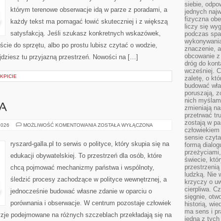
siebie, odpo
którym terenowe obserwacje idą w parze z poradami, a
jednych najw
fizyczna obe
każdy tekst ma pomagać łowić skuteczniej i z większą
liczy się wy
satysfakcją. Jeśli szukasz konkretnych wskazówek,
podczas spa
wykonywania
ie do sprzętu, albo po prostu lubisz czytać o wodzie,
znaczenie, a
obcowanie z 
ajdziesz tu przyjazną przestrzeń. Nowości na […]
dróg do konta
wcześniej. C
OKPICIE
zaletę, o kt
budować wła
poruszają, z
nich myślami
A
zmieniają na
przetrwać tr
zostają w pa
UNIA
2026
MOŻLIWOŚĆ KOMENTOWANIA
ZOSTAŁA WYŁĄCZONA
człowiekiem
EUROPEJSKA
sensie czyta
ryszard-galla.pl to serwis o polityce, który skupia się na
formą dialog
przeżyciami
edukacji obywatelskiej. To przestrzeń dla osób, które
świecie, któ
przestrzenią 
chcą pojmować mechanizmy państwa i wspólnoty,
ludzką. Nie 
śledzić procesy zachodzące w polityce wewnętrznej, a
krzyczy o uw
cierpliwa. C
jednocześnie budować własne zdanie w oparciu o
sięgnie, otw
porównania i obserwacje. W centrum pozostaje człowiek
historią, wi
ma sens i pr
cyzje podejmowane na różnych szczeblach przekładają się na
jedna z tych