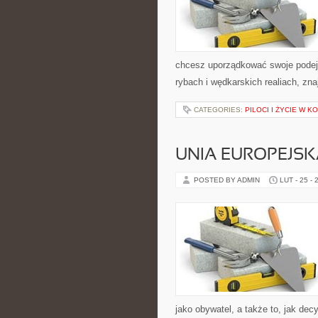
chcesz uporządkować swoje podejśc
rybach i wędkarskich realiach, zn
CATEGORIES:
PILOCI I ŻYCIE W K
UNIA EUROPEJSK
POSTED BY ADMIN
LUT - 25 - 
jako obywatel, a także to, jak de