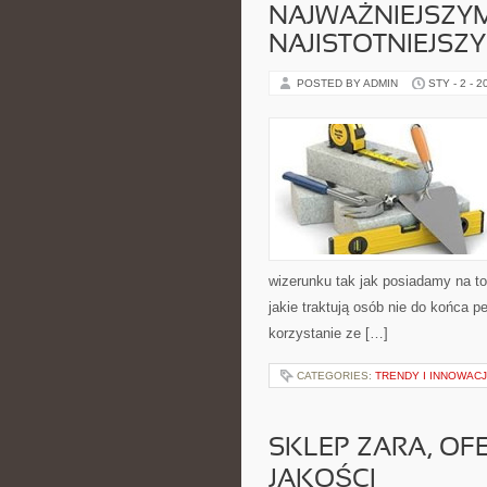
NAJWAŻNIEJSZYM
NAJISTOTNIEJSZ
POSTED BY ADMIN
STY - 2 - 2
wizerunku tak jak posiadamy na to
jakie traktują osób nie do końca 
korzystanie ze […]
CATEGORIES:
TRENDY I INNOWAC
SKLEP ZARA, OF
JAKOŚCI