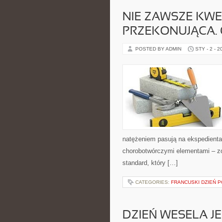
NIE ZAWSZE KWE
PRZEKONUJĄCA.
POSTED BY ADMIN
STY - 2 - 2
natężeniem pasują na ekspedienta s
chorobotwórczymi elementami – zo
standard, który […]
CATEGORIES:
FRANCUSKI DZIEŃ P
DZIEŃ WESELA JE