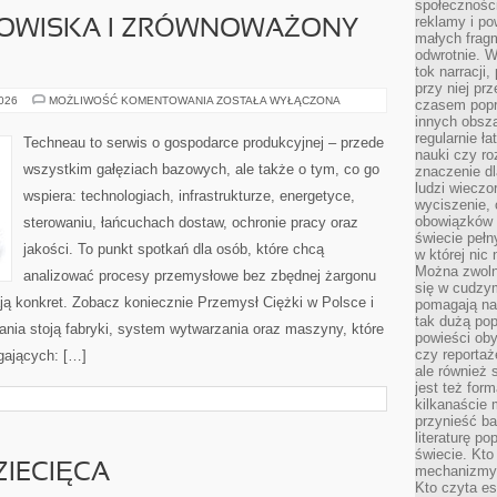
społeczności
reklamy i po
OWISKA I ZRÓWNOWAŻONY
małych fragm
odwrotnie. 
tok narracji
przy niej pr
OCHRONA
2026
MOŻLIWOŚĆ KOMENTOWANIA
ZOSTAŁA WYŁĄCZONA
czasem popr
ŚRODOWISKA
innych obsz
I
ZRÓWNOWAŻONY
regularnie ł
Techneau to serwis o gospodarce produkcyjnej – przede
ROZWÓJ
nauki czy r
wszystkim gałęziach bazowych, ale także o tym, co go
znaczenie dl
ludzi wieczo
wspiera: technologiach, infrastrukturze, energetyce,
wyciszenie, 
obowiązków 
sterowaniu, łańcuchach dostaw, ochronie pracy oraz
świecie pełn
jakości. To punkt spotkań dla osób, które chcą
w której nic
Można zwolni
analizować procesy przemysłowe bez zbędnej żargonu
się w cudzym
ają konkret. Zobacz koniecznie Przemysł Ciężki w Polsce i
pomagają na
tak dużą pop
nia stoją fabryki, system wytwarzania oraz maszyny, które
powieści oby
czy reportaż
gających: […]
ale również 
jest też for
kilkanaście
przynieść ba
literaturę p
świecie. Kto
IECIĘCA
mechanizmy 
Kto czyta es