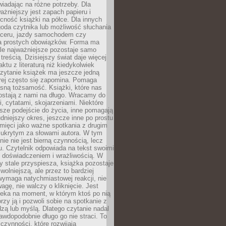
wiadając na różne potrzeby. Dla
ażniejszy jest zapach papieru i
cność książki na półce. Dla innych
goda czytnika lub możliwość słuchania
ceru, jazdy samochodem czy
 prostych obowiązków. Forma ma
le najważniejsze pozostaje samo
treścią. Dzisiejszy świat daje więcej
ktu z literaturą niż kiedykolwiek
zytanie książek ma jeszcze jedną
órej często się zapomina. Pomaga
sną tożsamość. Książki, które nas
ostają z nami na długo. Wracamy do
, cytatami, skojarzeniami. Niektóre
sze podejście do życia, inne pomagają
udniejszy okres, jeszcze inne po prostu
mięci jako ważne spotkania z drugim
 ukrytym za słowami autora. W tym
nie nie jest bierną czynnością, lecz
u. Czytelnik odpowiada na tekst swoimi
, doświadczeniem i wrażliwością. W
ry stale przyspiesza, książka pozostaje
wolniejszą, ale przez to bardziej
wymaga natychmiastowej reakcji, nie
agę, nie walczy o kliknięcie. Jest
zeka na moment, w którym ktoś po nią
orzy ją i pozwoli sobie na spotkanie z
edzą lub myślą. Dlatego czytanie nadal
awdopodobnie długo go nie straci. To
 czynności, które rozwijają