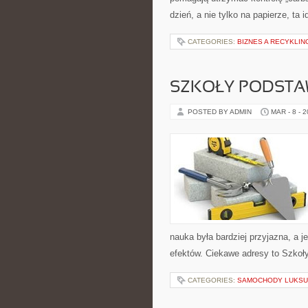
dzień, a nie tylko na papierze, ta 
CATEGORIES:
BIZNES A RECYKLIN
SZKOŁY PODST
POSTED BY ADMIN
MAR - 8 - 
nauka była bardziej przyjazna, a 
efektów. Ciekawe adresy to Szkoły
CATEGORIES:
SAMOCHODY LUKSU