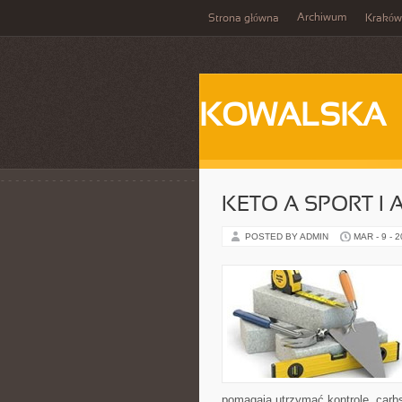
Archiwum
Strona główna
Kraków
KOWALSKA
KETO A SPORT I
POSTED BY ADMIN
MAR - 9 - 
pomagają utrzymać kontrolę „carbsó