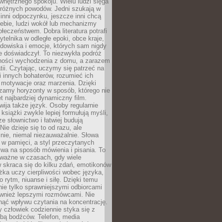
wewnętrznego spokoju. Wielu ludzi sięga
 różnych powodów. Jedni szukają w
 inni odpoczynku, jeszcze inni chcą
ebie, ludzi wokół lub mechanizmy
łeczeństwem. Dobra literatura potrafi
ytelnika w odległe epoki, obce kraje,
dowiska i emocje, których sam nigdy
e doświadczył. To niezwykła podróż
ności wychodzenia z domu, a zarazem
tii. Czytając, uczymy się patrzeć na
 innych bohaterów, rozumieć ich
, motywacje oraz marzenia. Dzięki
zamy horyzonty w sposób, którego nie
t najbardziej dynamiczny film.
wija także język. Osoby regularnie
 książki zwykle lepiej formułują myśli,
e słownictwo i łatwiej budują
ie dzieje się to od razu, ale
nie, niemal niezauważalnie. Słowa
 w pamięci, a styl przeczytanych
wa na sposób mówienia i pisania. To
 ważne w czasach, gdy wiele
 skraca się do kilku zdań, emotikonów
ążka uczy cierpliwości wobec języka,
o rytm, niuanse i siłę. Dzięki temu
nie tylko sprawniejszymi odbiorcami
również lepszymi rozmówcami. Nie
ąć wpływu czytania na koncentrację.
 człowiek codziennie styka się z
zbą bodźców. Telefon, media