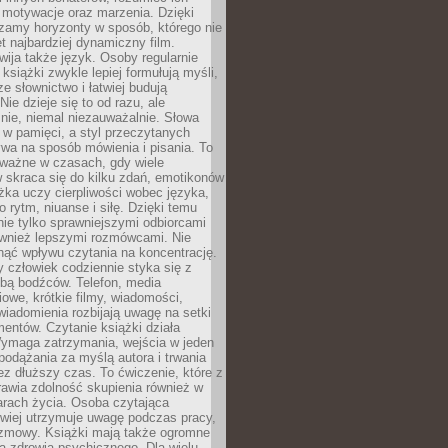
, motywacje oraz marzenia. Dzięki
zamy horyzonty w sposób, którego nie
t najbardziej dynamiczny film.
wija także język. Osoby regularnie
 książki zwykle lepiej formułują myśli,
e słownictwo i łatwiej budują
ie dzieje się to od razu, ale
nie, niemal niezauważalnie. Słowa
 w pamięci, a styl przeczytanych
wa na sposób mówienia i pisania. To
 ważne w czasach, gdy wiele
 skraca się do kilku zdań, emotikonów
ążka uczy cierpliwości wobec języka,
o rytm, niuanse i siłę. Dzięki temu
nie tylko sprawniejszymi odbiorcami
również lepszymi rozmówcami. Nie
ąć wpływu czytania na koncentrację.
 człowiek codziennie styka się z
zbą bodźców. Telefon, media
owe, krótkie filmy, wiadomości,
wiadomienia rozbijają uwagę na setki
entów. Czytanie książki działa
Wymaga zatrzymania, wejścia w jeden
, podążania za myślą autora i trwania
zez dłuższy czas. To ćwiczenie, które z
awia zdolność skupienia również w
arach życia. Osoba czytająca
atwiej utrzymuje uwagę podczas pracy,
ozmowy. Książki mają także ogromne
a zdrowia psychicznego. Dla wielu