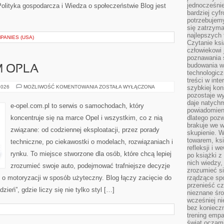
jednocześnie
olityka gospodarcza i Wiedza o społeczeństwie Blog jest
bardziej cyfr
potrzebujem
się zatrzyma
najlepszych 
PANIES (USA)
Czytanie ks
człowiekowi 
poznawania ś
budowania w
 OPLA
technologicz
treści w int
SAM
2026
MOŻLIWOŚĆ KOMENTOWANIA
ZOSTAŁA WYŁĄCZONA
szybkiej kon
NAPRAWIAM
pozostaje w
OPLA
daje natychm
e-opel.com.pl to serwis o samochodach, który
powiadomieni
koncentruje się na marce Opel i wszystkim, co z nią
dlatego pozw
brakuje we 
związane: od codziennej eksploatacji, przez porady
skupienie. W
towarem, ksi
techniczne, po ciekawostki o modelach, rozwiązaniach i
refleksji i 
rynku. To miejsce stworzone dla osób, które chcą lepiej
po książki z
nich wiedzy,
zrozumieć swoje auto, podejmować trafniejsze decyzje
zrozumieć si
 o motoryzacji w sposób użyteczny. Blog łączy zacięcie do
rządzące spo
przenieść cz
eń”, gdzie liczy się nie tylko styl […]
nieznane śro
wcześniej ni
bez koniecz
trening empa
świat oczami