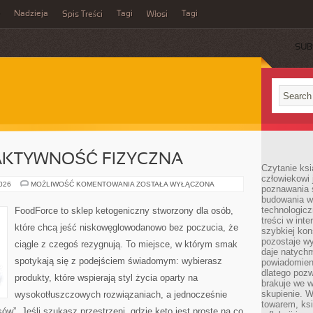
Nadzieja
Tagi
Tagi
Spis Treści
Włosi
SUB
 AKTYWNOŚĆ FIZYCZNA
Czytanie ks
człowiekowi 
KETO
2026
MOŻLIWOŚĆ KOMENTOWANIA
ZOSTAŁA WYŁĄCZONA
poznawania ś
A
budowania w
SPORT
I
technologicz
FoodForce to sklep ketogeniczny stworzony dla osób,
AKTYWNOŚĆ
treści w int
FIZYCZNA
które chcą jeść niskowęglowodanowo bez poczucia, że
szybkiej kon
pozostaje w
ciągle z czegoś rezygnują. To miejsce, w którym smak
daje natychm
spotykają się z podejściem świadomym: wybierasz
powiadomieni
dlatego pozw
produkty, które wspierają styl życia oparty na
brakuje we 
skupienie. W
wysokotłuszczowych rozwiązaniach, a jednocześnie
towarem, ksi
w”. Jeśli szukasz przestrzeni, gdzie keto jest proste na co