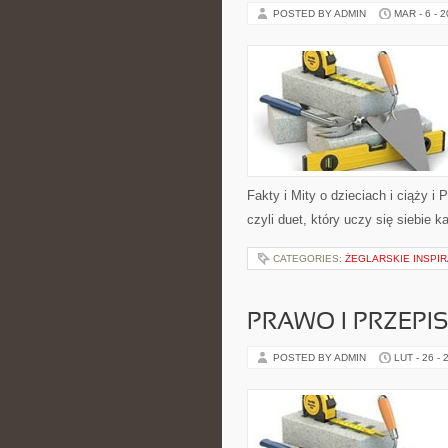
POSTED BY ADMIN
MAR - 6 - 
Fakty i Mity o dzieciach i ciąży i
czyli duet, który uczy się siebie
CATEGORIES:
ŻEGLARSKIE INSPI
PRAWO I PRZEPI
POSTED BY ADMIN
LUT - 26 - 