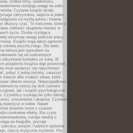
owe, krótkie filmy, wiadomości,
wiadomienia rozbijają uwagę na setki
entów. Czytanie książki działa
Wymaga zatrzymania, wejścia w jeden
, podążania za myślą autora i trwania
zez dłuższy czas. To ćwiczenie, które z
awia zdolność skupienia również w
arach życia. Osoba czytająca
atwiej utrzymuje uwagę podczas pracy,
ozmowy. Książki mają także ogromne
a zdrowia psychicznego. Dla wielu
rna lektura jest sposobem na
oderwanie się od codziennych
i odzyskanie kontaktu ze sobą. W
ym pośpiechu książka daje przestrzeń,
 nie musi wydarzyć się natychmiast.
ć, pobyć z jedną historią, zanurzyć
 świecie albo znaleźć słowa, które
zwać własne emocje. Nieprzypadkowo
ularnością cieszą się dziś zarówno
czajowe, jak i książki psychologiczne
e. Czytelnicy szukają nie tylko fabuły,
sensu, zrozumienia i ukojenia. Czytanie
mą inwestycji w siebie. Nawet
 minut dziennie może z czasem
rdzo konkretne efekty. Kto czyta
opularnonaukową, rozwija wiedzę o
 sięga po biografie, poznaje
sukcesu, porażki i ludzkich wyborów.
eje, ćwiczy krytyczne myślenie. Kto