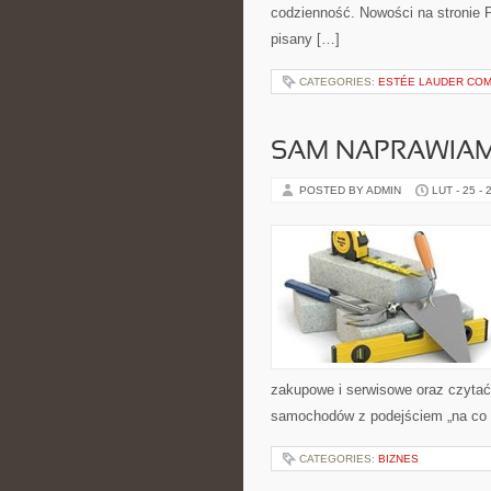
codzienność. Nowości na stronie P
pisany […]
CATEGORIES:
ESTÉE LAUDER COM
SAM NAPRAWIAM
POSTED BY ADMIN
LUT - 25 - 
zakupowe i serwisowe oraz czytać
samochodów z podejściem „na co dzi
CATEGORIES:
BIZNES