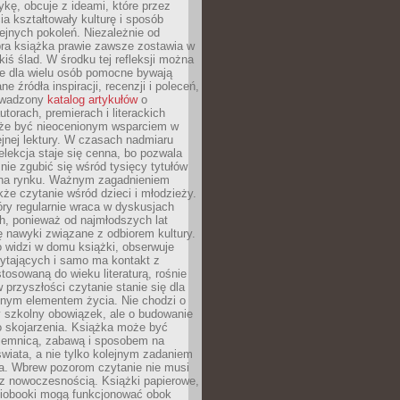
ykę, obcuje z ideami, które przez
cia kształtowały kulturę i sposób
ejnych pokoleń. Niezależnie od
bra książka prawie zawsze zostawia w
akiś ślad. W środku tej refleksji można
e dla wielu osób pomocne bywają
e źródła inspiracji, recenzji i poleceń,
owadzony
katalog artykułów
o
utorach, premierach i literackich
że być nieocenionym wsparciem w
jnej lektury. W czasach nadmiaru
selekcja staje się cenna, bo pozwala
 nie zgubić się wśród tysięcy tytułów
na rynku. Ważnym zagadnieniem
kże czytanie wśród dzieci i młodzieży.
óry regularnie wraca w dyskusjach
h, ponieważ od najmłodszych lat
ię nawyki związane z odbiorem kultury.
o widzi w domu książki, obserwuje
zytających i samo ma kontakt z
tosowaną do wieku literaturą, rośnie
 przyszłości czytanie stanie się dla
lnym elementem życia. Nie chodzi o
 szkolny obowiązek, ale o budowanie
 skojarzenia. Książka może być
ajemnicą, zabawą i sposobem na
wiata, a nie tylko kolejnym zadaniem
a. Wbrew pozorom czytanie nie musi
z nowoczesnością. Książki papierowe,
udiobooki mogą funkcjonować obok