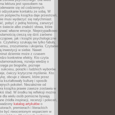
rna lektura jest sposobem na
oderwanie się od codziennych
i odzyskanie kontaktu ze sobą. W
ym pośpiechu książka daje przestrzeń,
 nie musi wydarzyć się natychmiast.
ć, pobyć z jedną historią, zanurzyć
 świecie albo znaleźć słowa, które
zwać własne emocje. Nieprzypadkowo
ularnością cieszą się dziś zarówno
czajowe, jak i książki psychologiczne
e. Czytelnicy szukają nie tylko fabuły,
sensu, zrozumienia i ukojenia. Czytanie
mą inwestycji w siebie. Nawet
 minut dziennie może z czasem
rdzo konkretne efekty. Kto czyta
opularnonaukową, rozwija wiedzę o
 sięga po biografie, poznaje
sukcesu, porażki i ludzkich wyborów.
eje, ćwiczy krytyczne myślenie. Kto
ykę, obcuje z ideami, które przez
cia kształtowały kulturę i sposób
ejnych pokoleń. Niezależnie od
bra książka prawie zawsze zostawia w
akiś ślad. W środku tej refleksji można
e dla wielu osób pomocne bywają
e źródła inspiracji, recenzji i poleceń,
owadzony
katalog artykułów
o
utorach, premierach i literackich
że być nieocenionym wsparciem w