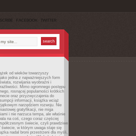
SCRIBE
FACEBOOK
TWITTER
iążek od wieków towarzyszy
jako jedna z najważniejszych form
wiata, rozwijania wyobraźni i
rażliwości. Mimo ogromnego postępu
nego, rosnącej popularności krótkich
ernecie oraz przyzwyczajenia do
sumpcji informacji, książka wciąż
yjątkowym narzędziem rozwoju. Nie
iastowej gratyfikacji, nie miga
ami i nie narzuca tempa, ale właśnie
ala na coś, czego coraz częściej
współczesnym świecie, czyli prawdziwe
 świecie, w którym uwaga staje się
ążka nadal broni przestrzeni dla myśli,