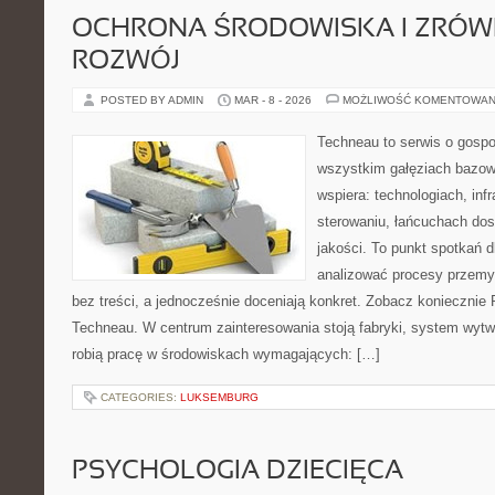
OCHRONA ŚRODOWISKA I ZRÓ
ROZWÓJ
POSTED BY ADMIN
MAR - 8 - 2026
MOŻLIWOŚĆ KOMENTOWAN
Techneau to serwis o gospo
wszystkim gałęziach bazowy
wspiera: technologiach, infr
sterowaniu, łańcuchach dos
jakości. To punkt spotkań d
analizować procesy przemy
bez treści, a jednocześnie doceniają konkret. Zobacz koniecznie 
Techneau. W centrum zainteresowania stoją fabryki, system wytw
robią pracę w środowiskach wymagających: […]
CATEGORIES:
LUKSEMBURG
PSYCHOLOGIA DZIECIĘCA