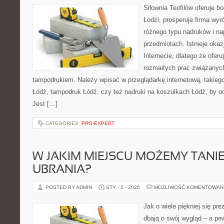
Siłownia Teofilów oferuje b
Łodzi, prosperuje firma wy
różnego typu nadruków i n
przedmiotach. Istnieje okaz
Internecie, dlatego że ofer
rozmaitych prac związanych
tampodrukiem. Należy wpisać w przeglądarkę internetową, takiego 
Łódź, tampodruk Łódź, czy też nadruki na koszulkach Łódź, by odna
Jest […]
CATEGORIES:
PRO-EXPERT
W JAKIM MIEJSCU MOŻEMY TANIE
UBRANIA?
POSTED BY ADMIN
STY - 2 - 2026
MOŻLIWOŚĆ KOMENTOWAN
Jak o wiele piękniej się pr
dbają o swój wygląd – a pe