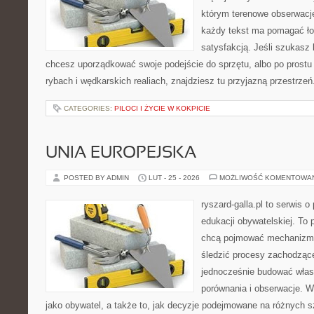
którym terenowe obserwacje
każdy tekst ma pomagać łow
satysfakcją. Jeśli szukas
chcesz uporządkować swoje podejście do sprzętu, albo po prostu 
rybach i wędkarskich realiach, znajdziesz tu przyjazną przestrze
CATEGORIES:
PILOCI I ŻYCIE W KOKPICIE
UNIA EUROPEJSKA
POSTED BY ADMIN
LUT - 25 - 2026
MOŻLIWOŚĆ KOMENTOWA
ryszard-galla.pl to serwis o 
edukacji obywatelskiej. To 
chcą pojmować mechanizmy
śledzić procesy zachodzące
jednocześnie budować włas
porównania i obserwacje. W
jako obywatel, a także to, jak decyzje podejmowane na różnych s