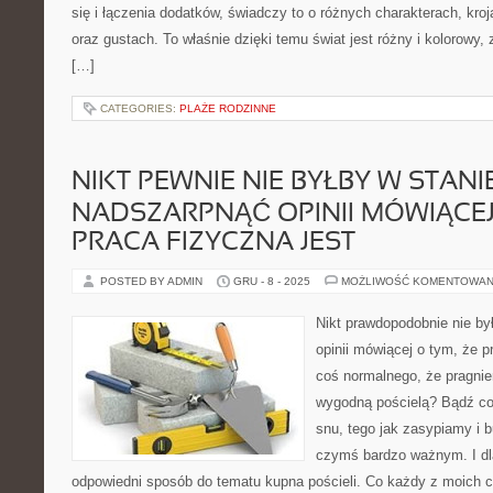
się i łączenia dodatków, świadczy to o różnych charakterach, kro
oraz gustach. To właśnie dzięki temu świat jest różny i kolorowy,
[…]
CATEGORIES:
PLAŻE RODZINNE
NIKT PEWNIE NIE BYŁBY W STANI
NADSZARPNĄĆ OPINII MÓWIĄCEJ 
PRACA FIZYCZNA JEST
POSTED BY ADMIN
GRU - 8 - 2025
MOŻLIWOŚĆ KOMENTOWAN
Nikt prawdopodobnie nie by
opinii mówiącej o tym, że p
coś normalnego, że pragnie
wygodną pościelą? Bądź co
snu, tego jak zasypiamy i b
czymś bardzo ważnym. I dl
odpowiedni sposób do tematu kupna pościeli. Co każdy z moich c