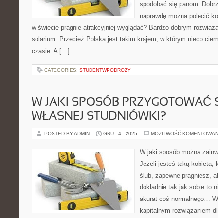
spodobać się panom. Dobrze
naprawdę można polecić kob
w świecie pragnie atrakcyjniej wyglądać? Bardzo dobrym rozwiąz
solarium. Przecież Polska jest takim krajem, w którym nieco ciem
czasie. A […]
CATEGORIES:
STUDENTWPODROZY
W JAKI SPOSÓB PRZYGOTOWAĆ 
WŁASNEJ STUDNIÓWKI?
POSTED BY ADMIN
GRU - 4 - 2025
MOŻLIWOŚĆ KOMENTOWAN
W jaki sposób można zainw
Jeżeli jesteś taką kobietą, 
ślub, zapewne pragniesz, a
dokładnie tak jak sobie to 
akurat coś normalnego… W z
kapitalnym rozwiązaniem dl