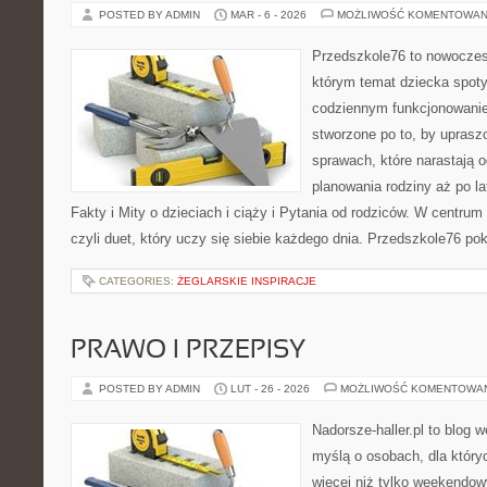
POSTED BY ADMIN
MAR - 6 - 2026
MOŻLIWOŚĆ KOMENTOWAN
Przedszkole76 to nowoczesn
którym temat dziecka spot
codziennym funkcjonowani
stworzone po to, by uprasz
sprawach, które narastają 
planowania rodziny aż po l
Fakty i Mity o dzieciach i ciąży i Pytania od rodziców. W centru
czyli duet, który uczy się siebie każdego dnia. Przedszkole76 po
CATEGORIES:
ŻEGLARSKIE INSPIRACJE
PRAWO I PRZEPISY
POSTED BY ADMIN
LUT - 26 - 2026
MOŻLIWOŚĆ KOMENTOWA
Nadorsze-haller.pl to blog w
myślą o osobach, dla który
więcej niż tylko weekendo