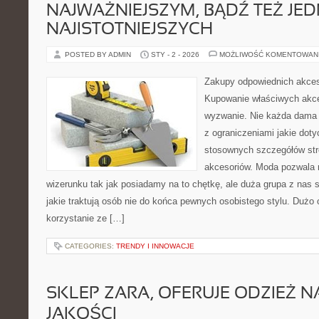
NAJWAŻNIEJSZYM, BĄDŹ TEŻ JE
NAJISTOTNIEJSZYCH
POSTED BY ADMIN
STY - 2 - 2026
MOŻLIWOŚĆ KOMENTOWAN
Zakupy odpowiednich akces
Kupowanie właściwych akce
wyzwanie. Nie każda dama
z ograniczeniami jakie doty
stosownych szczegółów stro
akcesoriów. Moda pozwala 
wizerunku tak jak posiadamy na to chętkę, ale duża grupa z nas 
jakie traktują osób nie do końca pewnych osobistego stylu. Dużo
korzystanie ze […]
CATEGORIES:
TRENDY I INNOWACJE
SKLEP ZARA, OFERUJE ODZIEŻ N
JAKOŚCI