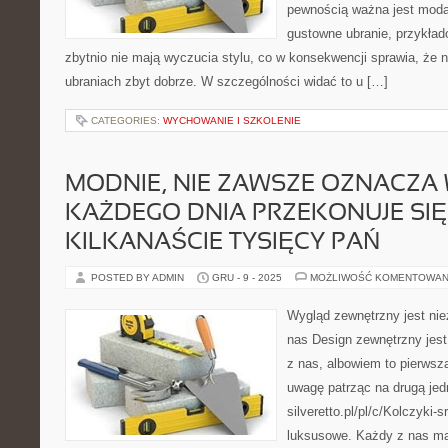
pewnością ważna jest moda 
gustowne ubranie, przykład
zbytnio nie mają wyczucia stylu, co w konsekwencji sprawia, że 
ubraniach zbyt dobrze. W szczególności widać to u […]
CATEGORIES:
WYCHOWANIE I SZKOLENIE
MODNIE, NIE ZAWSZE OZNACZA
KAŻDEGO DNIA PRZEKONUJE SIĘ
KILKANAŚCIE TYSIĘCY PAŃ
POSTED BY ADMIN
GRU - 9 - 2025
MOŻLIWOŚĆ KOMENTOWAN
Wygląd zewnętrzny jest nie
nas Design zewnętrzny jest
z nas, albowiem to pierwsza
uwagę patrząc na drugą jed
silveretto.pl/pl/c/Kolczyki-
luksusowe. Każdy z nas ma 