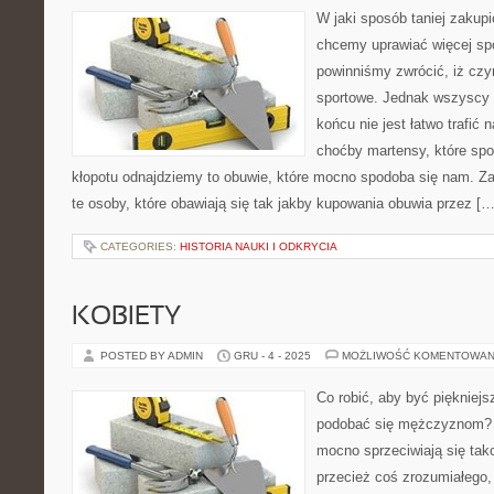
W jaki sposób taniej zakup
chcemy uprawiać więcej spo
powinniśmy zwrócić, iż cz
sportowe. Jednak wszyscy 
końcu nie jest łatwo trafić 
choćby martensy, które spo
kłopotu odnajdziemy to obuwie, które mocno spodoba się nam. Z
te osoby, które obawiają się tak jakby kupowania obuwia przez […
CATEGORIES:
HISTORIA NAUKI I ODKRYCIA
KOBIETY
POSTED BY ADMIN
GRU - 4 - 2025
MOŻLIWOŚĆ KOMENTOWAN
Co robić, aby być piękniejs
podobać się mężczyznom? C
mocno sprzeciwiają się tak
przecież coś zrozumiałego,