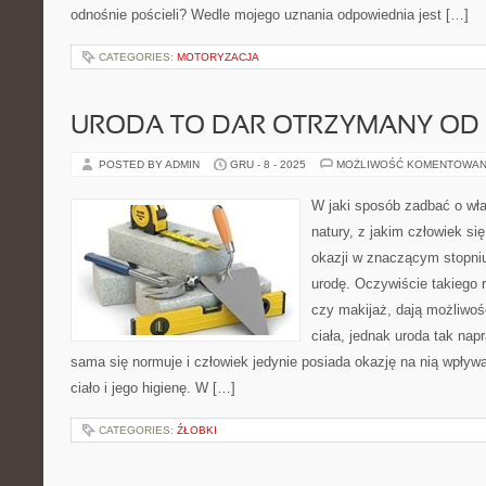
odnośnie pościeli? Wedle mojego uznania odpowiednia jest […]
CATEGORIES:
MOTORYZACJA
URODA TO DAR OTRZYMANY OD
POSTED BY ADMIN
GRU - 8 - 2025
MOŻLIWOŚĆ KOMENTOWAN
W jaki sposób zadbać o wła
natury, z jakim człowiek si
okazji w znaczącym stopni
urodę. Oczywiście takiego r
czy makijaż, dają możliwoś
ciała, jednak uroda tak nap
sama się normuje i człowiek jedynie posiada okazję na nią wpływ
ciało i jego higienę. W […]
CATEGORIES:
ŹŁOBKI