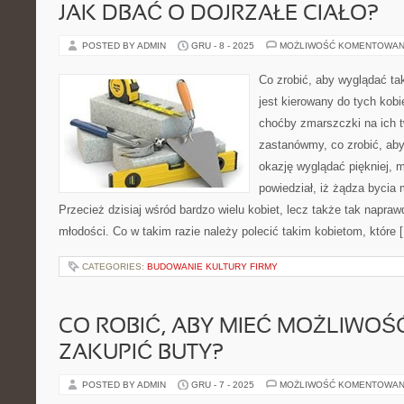
JAK DBAĆ O DOJRZAŁE CIAŁO?
POSTED BY ADMIN
GRU - 8 - 2025
MOŻLIWOŚĆ KOMENTOWAN
Co zrobić, aby wyglądać tak
jest kierowany do tych kob
choćby zmarszczki na ich t
zastanówmy, co zrobić, aby
okazję wyglądać piękniej, m
powiedział, iż żądza bycia
Przecież dzisiaj wśród bardzo wielu kobiet, lecz także tak napra
młodości. Co w takim razie należy polecić takim kobietom, które 
CATEGORIES:
BUDOWANIE KULTURY FIRMY
CO ROBIĆ, ABY MIEĆ MOŻLIWOŚĆ
ZAKUPIĆ BUTY?
POSTED BY ADMIN
GRU - 7 - 2025
MOŻLIWOŚĆ KOMENTOWAN