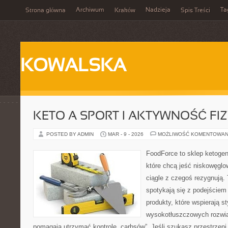
Archiwum
Nadzieja
Ta
Strona główna
Kraków
Spis Treści
KOWALSKA
KETO A SPORT I AKTYWNOŚĆ FI
POSTED BY ADMIN
MAR - 9 - 2026
MOŻLIWOŚĆ KOMENTOWAN
FoodForce to sklep ketogen
które chcą jeść niskowęgl
ciągle z czegoś rezygnują.
spotykają się z podejście
produkty, które wspierają st
wysokotłuszczowych rozwią
pomagają utrzymać kontrolę „carbsów”. Jeśli szukasz przestrzeni,