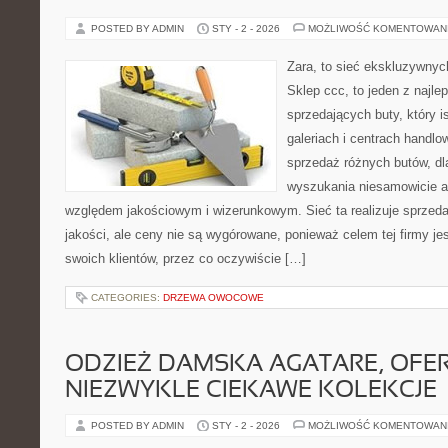
POSTED BY ADMIN
STY - 2 - 2026
MOŻLIWOŚĆ KOMENTOWAN
Zara, to sieć ekskluzywny
Sklep ccc, to jeden z najl
sprzedających buty, który i
galeriach i centrach handlo
sprzedaż różnych butów, d
wyszukania niesamowicie a
względem jakościowym i wizerunkowym. Sieć ta realizuje sprzeda
jakości, ale ceny nie są wygórowane, ponieważ celem tej firmy jes
swoich klientów, przez co oczywiście […]
CATEGORIES:
DRZEWA OWOCOWE
ODZIEŻ DAMSKA AGATARE, OFE
NIEZWYKLE CIEKAWE KOLEKCJE
POSTED BY ADMIN
STY - 2 - 2026
MOŻLIWOŚĆ KOMENTOWAN