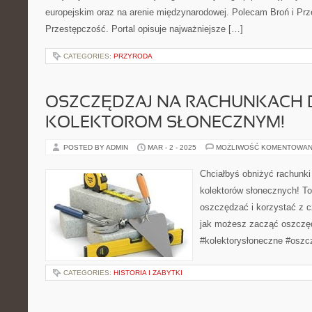
europejskim oraz na arenie międzynarodowej. Polecam Broń i P
Przestępczość. Portal opisuje najważniejsze […]
CATEGORIES:
PRZYRODA
OSZCZĘDZAJ NA RACHUNKACH D
KOLEKTOROM SŁONECZNYM!
POSTED BY ADMIN
MAR - 2 - 2025
MOŻLIWOŚĆ KOMENTOWAN
Chciałbyś obniżyć rachunki
kolektorów słonecznych! To
oszczędzać i korzystać z cz
jak możesz zacząć oszczęd
#kolektorysłoneczne #oszc
CATEGORIES:
HISTORIA I ZABYTKI