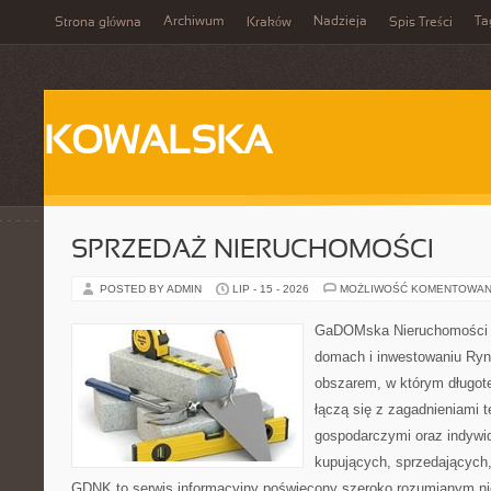
Archiwum
Nadzieja
Ta
Strona główna
Kraków
Spis Treści
KOWALSKA
SPRZEDAŻ NIERUCHOMOŚCI
POSTED BY ADMIN
LIP - 15 - 2026
MOŻLIWOŚĆ KOMENTOWAN
GaDOMska Nieruchomości –
domach i inwestowaniu Ryn
obszarem, w którym długot
łączą się z zagadnieniami 
gospodarczymi oraz indywi
kupujących, sprzedających, 
GDNK to serwis informacyjny poświęcony szeroko rozumianym n