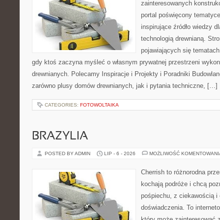
zainteresowanych konstruk
portal poświęcony tematyc
inspirujące źródło wiedzy dl
technologią drewnianą. Stro
pojawiających się tematach,
gdy ktoś zaczyna myśleć o własnym prywatnej przestrzeni wyko
drewnianych. Polecamy Inspiracje i Projekty i Poradniki Budowla
zarówno plusy domów drewnianych, jak i pytania techniczne, […]
CATEGORIES:
FOTOWOLTAIKA
BRAZYLIA
POSTED BY ADMIN
LIP - 6 - 2026
MOŻLIWOŚĆ KOMENTOWAN
Cherrish to różnorodna prze
kochają podróże i chcą poz
pośpiechu, z ciekawością i
doświadczenia. To internet
który może zainteresować 