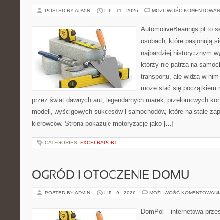
POSTED BY ADMIN
LIP - 11 - 2026
MOŻLIWOŚĆ KOMENTOWAN
AutomotiveBearings.pl to s
osobach, które pasjonują si
najbardziej historycznym wy
którzy nie patrzą na samoc
transportu, ale widzą w nim
może stać się początkiem 
przez świat dawnych aut, legendarnych marek, przełomowych kon
modeli, wyścigowych sukcesów i samochodów, które na stałe zapi
kierowców. Strona pokazuje motoryzację jako […]
CATEGORIES:
EXCELRAPORT
OGRÓD I OTOCZENIE DOMU
POSTED BY ADMIN
LIP - 9 - 2026
MOŻLIWOŚĆ KOMENTOWAN
DomPol – internetowa przes