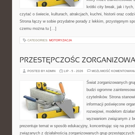
krótki city break, jak i tych
czytać o świecie, kulturach, atrakcjach, kuchni, historii oraz cod
Strona łączy w sobie przydatne porady z lekkim, przystępnym sp
czemu można tu […]
CATEGORIES:
MOTORYZACJA
PRZESTĘPCZOŚC ZORGANIZOW
POSTED BY ADMIN
LIP - 5 - 2026
MOŻLIWOŚĆ KOMENTOWAN
Świat zorganizowanych grup
budzi ogromne zainteresowa
czytelników. Strona stano
informacji poświęcone orga
rozwojowi, modelom działan
wyzwaniom związanym z b
prezentuje temat w sposób edukacyjny, koncentrując się na przed
związanych z działalnością zorganizowanych grup przestępczych