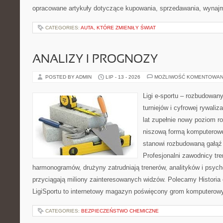
opracowane artykuły dotyczące kupowania, sprzedawania, wynajm
CATEGORIES:
AUTA, KTÓRE ZMIENIŁY ŚWIAT
ANALIZY I PROGNOZY
POSTED BY ADMIN
LIP - 13 - 2026
MOŻLIWOŚĆ KOMENTOWAN
Ligi e-sportu – rozbudowany
turniejów i cyfrowej rywaliz
lat zupełnie nowy poziom ro
niszową formą komputerowej
stanowi rozbudowaną gałąź 
Profesjonalni zawodnicy tr
harmonogramów, drużyny zatrudniają trenerów, analityków i psycho
przyciągają miliony zainteresowanych widzów. Polecamy Historia e
LigiSportu to internetowy magazyn poświęcony grom komputerow
CATEGORIES:
BEZPIECZEŃSTWO CHEMICZNE