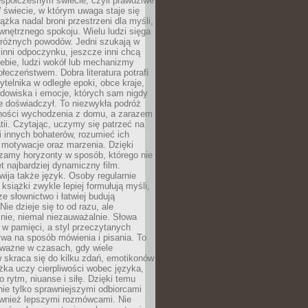
współczesnym świecie, czyli prawdziwe
 świecie, w którym uwaga staje się
ążka nadal broni przestrzeni dla myśli,
wewnętrznego spokoju. Wielu ludzi sięga
 różnych powodów. Jedni szukają w
 inni odpoczynku, jeszcze inni chcą
ebie, ludzi wokół lub mechanizmy
łeczeństwem. Dobra literatura potrafi
ytelnika w odległe epoki, obce kraje,
dowiska i emocje, których sam nigdy
e doświadczył. To niezwykła podróż
ności wychodzenia z domu, a zarazem
tii. Czytając, uczymy się patrzeć na
 innych bohaterów, rozumieć ich
, motywacje oraz marzenia. Dzięki
zamy horyzonty w sposób, którego nie
t najbardziej dynamiczny film.
wija także język. Osoby regularnie
 książki zwykle lepiej formułują myśli,
e słownictwo i łatwiej budują
ie dzieje się to od razu, ale
nie, niemal niezauważalnie. Słowa
 w pamięci, a styl przeczytanych
wa na sposób mówienia i pisania. To
 ważne w czasach, gdy wiele
 skraca się do kilku zdań, emotikonów
ążka uczy cierpliwości wobec języka,
o rytm, niuanse i siłę. Dzięki temu
nie tylko sprawniejszymi odbiorcami
również lepszymi rozmówcami. Nie