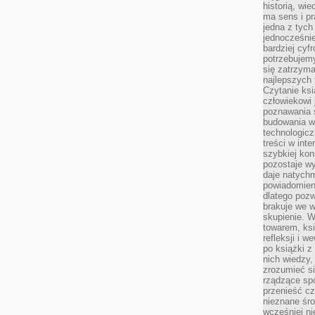
historią, wi
ma sens i pr
jedna z tych
jednocześnie
bardziej cyfr
potrzebujem
się zatrzyma
najlepszych 
Czytanie ks
człowiekowi 
poznawania ś
budowania w
technologicz
treści w int
szybkiej kon
pozostaje w
daje natychm
powiadomieni
dlatego pozw
brakuje we 
skupienie. W
towarem, ksi
refleksji i 
po książki z
nich wiedzy,
zrozumieć si
rządzące spo
przenieść cz
nieznane śro
wcześniej ni