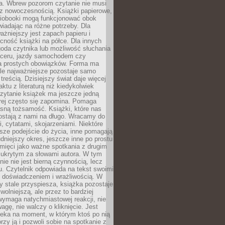
a. Wbrew pozorom czytanie nie musi
z nowoczesnością. Książki papierowe,
udiobooki mogą funkcjonować obok
wiadając na różne potrzeby. Dla
ażniejszy jest zapach papieru i
cność książki na półce. Dla innych
goda czytnika lub możliwość słuchania
ceru, jazdy samochodem czy
 prostych obowiązków. Forma ma
le najważniejsze pozostaje samo
treścią. Dzisiejszy świat daje więcej
ktu z literaturą niż kiedykolwiek
zytanie książek ma jeszcze jedną
órej często się zapomina. Pomaga
sną tożsamość. Książki, które nas
ostają z nami na długo. Wracamy do
, cytatami, skojarzeniami. Niektóre
sze podejście do życia, inne pomagają
udniejszy okres, jeszcze inne po prostu
mięci jako ważne spotkania z drugim
 ukrytym za słowami autora. W tym
nie nie jest bierną czynnością, lecz
u. Czytelnik odpowiada na tekst swoimi
, doświadczeniem i wrażliwością. W
ry stale przyspiesza, książka pozostaje
wolniejszą, ale przez to bardziej
wymaga natychmiastowej reakcji, nie
agę, nie walczy o kliknięcie. Jest
zeka na moment, w którym ktoś po nią
orzy ją i pozwoli sobie na spotkanie z