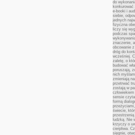
do wykonani
konkurować 
e-booki i a
siebie, odpo
jednych najw
fizyczna obe
liczy się wy
podczas spa
wykonywania
znaczenie, a
obcowanie z 
dróg do konta
wcześniej. C
zaletę, o kt
budować wła
poruszają, z
nich myślami
zmieniają na
przetrwać tr
zostają w pa
człowiekiem
sensie czyta
formą dialog
przeżyciami
świecie, któ
przestrzenią 
ludzką. Nie 
krzyczy o uw
cierpliwa. C
sięgnie, otw