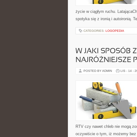
życie w ciągłym ruchu. LatającaCho
spotyka się z ironią i autoironią. 
CATEGORIES:
LOGOPEDIA
W JAKI SPOSÓB Z
NAJRÓŻNIEJSZE 
POSTED BY ADMIN
LIS - 14 - 
RTV czy nawet chleb nie mogą zo
oczywiście o tym, iż możemy bez 