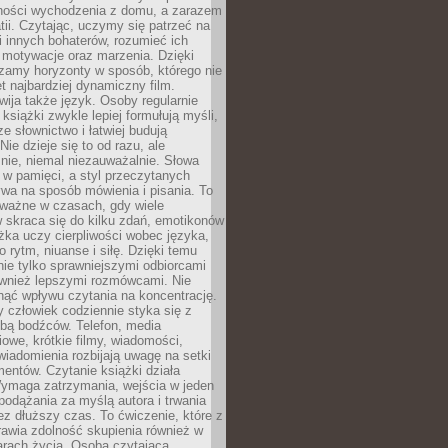
ności wychodzenia z domu, a zarazem
tii. Czytając, uczymy się patrzeć na
 innych bohaterów, rozumieć ich
, motywacje oraz marzenia. Dzięki
zamy horyzonty w sposób, którego nie
t najbardziej dynamiczny film.
wija także język. Osoby regularnie
 książki zwykle lepiej formułują myśli,
e słownictwo i łatwiej budują
ie dzieje się to od razu, ale
nie, niemal niezauważalnie. Słowa
 w pamięci, a styl przeczytanych
wa na sposób mówienia i pisania. To
 ważne w czasach, gdy wiele
 skraca się do kilku zdań, emotikonów
ążka uczy cierpliwości wobec języka,
o rytm, niuanse i siłę. Dzięki temu
nie tylko sprawniejszymi odbiorcami
również lepszymi rozmówcami. Nie
ąć wpływu czytania na koncentrację.
 człowiek codziennie styka się z
zbą bodźców. Telefon, media
owe, krótkie filmy, wiadomości,
wiadomienia rozbijają uwagę na setki
entów. Czytanie książki działa
Wymaga zatrzymania, wejścia w jeden
, podążania za myślą autora i trwania
zez dłuższy czas. To ćwiczenie, które z
awia zdolność skupienia również w
arach życia. Osoba czytająca