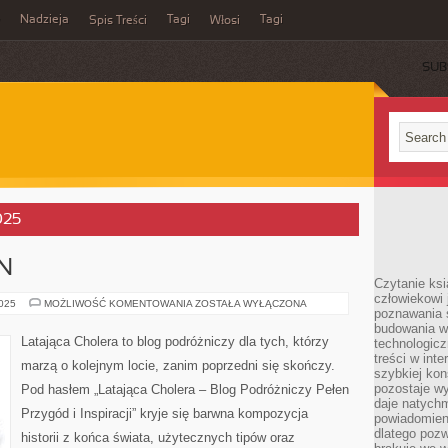
Nadzieja
Tagi
Tagi
Spis Treści
Włosi
SUB
025
N
Czytanie ks
człowiekowi 
USA
2025
MOŻLIWOŚĆ KOMENTOWANIA
ZOSTAŁA WYŁĄCZONA
poznawania ś
I
UZBEKISTAN
budowania w
Latająca Cholera to blog podróżniczy dla tych, którzy
technologicz
treści w int
marzą o kolejnym locie, zanim poprzedni się skończy.
szybkiej kon
pozostaje w
Pod hasłem „Latająca Cholera – Blog Podróżniczy Pełen
daje natychm
Przygód i Inspiracji” kryje się barwna kompozycja
powiadomieni
dlatego pozw
historii z końca świata, użytecznych tipów oraz