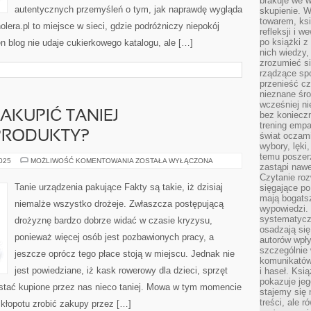
brakuje we 
autentycznych przemyśleń o tym, jak naprawdę wygląda
skupienie. W
towarem, ksi
lera.pl to miejsce w sieci, gdzie podróżniczy niepokój
refleksji i 
po książki z
Ten blog nie udaje cukierkowego katalogu, ale […]
nich wiedzy,
zrozumieć si
rządzące spo
przenieść cz
nieznane śro
wcześniej ni
AKUPIĆ TANIEJ
bez koniecz
trening empa
PRODUKTY?
świat oczami
wybory, lęki
temu poszer
W
2025
MOŻLIWOŚĆ KOMENTOWANIA
ZOSTAŁA WYŁĄCZONA
zastąpi nawe
JAKI
SPOSÓB
Czytanie roz
ZAKUPIĆ
Tanie urządzenia pakujące Fakty są takie, iż dzisiaj
sięgające po
TANIEJ
mają bogatsz
NAJRÓŻNIEJSZE
niemalże wszystko drożeje. Zwłaszcza postępującą
PRODUKTY?
wypowiedzi. N
systematycz
drożyznę bardzo dobrze widać w czasie kryzysu,
osadzają się
ponieważ więcej osób jest pozbawionych pracy, a
autorów wpły
szczególnie
jeszcze oprócz tego płace stoją w miejscu. Jednak nie
komunikatów
jest powiedziane, iż kask rowerowy dla dzieci, sprzęt
i haseł. Ksi
pokazuje jeg
stać kupione przez nas nieco taniej. Mowa w tym momencie
stajemy się 
treści, ale 
kłopotu zrobić zakupy przez […]