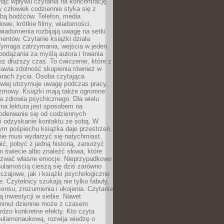
ąć wpływu czytania na koncentrację.
 człowiek codziennie styka się z
zbą bodźców. Telefon, media
owe, krótkie filmy, wiadomości,
wiadomienia rozbijają uwagę na setki
entów. Czytanie książki działa
Wymaga zatrzymania, wejścia w jeden
, podążania za myślą autora i trwania
zez dłuższy czas. To ćwiczenie, które z
awia zdolność skupienia również w
arach życia. Osoba czytająca
atwiej utrzymuje uwagę podczas pracy,
ozmowy. Książki mają także ogromne
a zdrowia psychicznego. Dla wielu
rna lektura jest sposobem na
oderwanie się od codziennych
i odzyskanie kontaktu ze sobą. W
ym pośpiechu książka daje przestrzeń,
 nie musi wydarzyć się natychmiast.
ć, pobyć z jedną historią, zanurzyć
 świecie albo znaleźć słowa, które
zwać własne emocje. Nieprzypadkowo
ularnością cieszą się dziś zarówno
czajowe, jak i książki psychologiczne
e. Czytelnicy szukają nie tylko fabuły,
sensu, zrozumienia i ukojenia. Czytanie
mą inwestycji w siebie. Nawet
 minut dziennie może z czasem
rdzo konkretne efekty. Kto czyta
opularnonaukową, rozwija wiedzę o