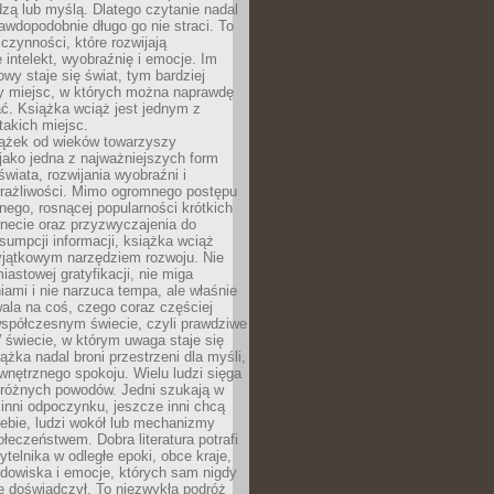
edzą lub myślą. Dlatego czytanie nadal
awdopodobnie długo go nie straci. To
 czynności, które rozwijają
 intelekt, wyobraźnię i emocje. Im
owy staje się świat, tym bardziej
y miejsc, w których można naprawdę
ć. Książka wciąż jest jednym z
takich miejsc.
iążek od wieków towarzyszy
jako jedna z najważniejszych form
wiata, rozwijania wyobraźni i
rażliwości. Mimo ogromnego postępu
nego, rosnącej popularności krótkich
ernecie oraz przyzwyczajenia do
sumpcji informacji, książka wciąż
yjątkowym narzędziem rozwoju. Nie
iastowej gratyfikacji, nie miga
ami i nie narzuca tempa, ale właśnie
ala na coś, czego coraz częściej
współczesnym świecie, czyli prawdziwe
 świecie, w którym uwaga staje się
ążka nadal broni przestrzeni dla myśli,
wewnętrznego spokoju. Wielu ludzi sięga
 różnych powodów. Jedni szukają w
 inni odpoczynku, jeszcze inni chcą
ebie, ludzi wokół lub mechanizmy
łeczeństwem. Dobra literatura potrafi
ytelnika w odległe epoki, obce kraje,
dowiska i emocje, których sam nigdy
e doświadczył. To niezwykła podróż