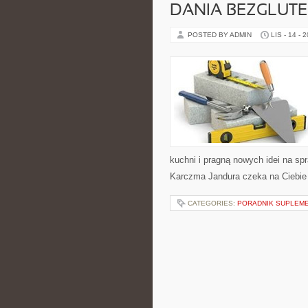
DANIA BEZGLUT
POSTED BY ADMIN
LIS - 14 - 
kuchni i pragną nowych idei na sp
Karczma Jandura czeka na Ciebie k
CATEGORIES:
PORADNIK SUPLEM