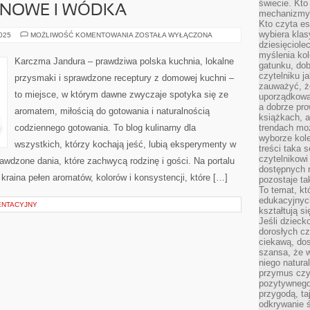
świecie. Kto
ENOWE I WÓDKA
mechanizmy 
Kto czyta es
wybiera klas
DANIA
2025
MOŻLIWOŚĆ KOMENTOWANIA
ZOSTAŁA WYŁĄCZONA
BEZGLUTENOWE
dziesięciole
I
myślenia kol
WÓDKA
Karczma Jandura – prawdziwa polska kuchnia, lokalne
gatunku, do
czytelniku j
przysmaki i sprawdzone receptury z domowej kuchni –
zauważyć, ż
to miejsce, w którym dawne zwyczaje spotyka się ze
uporządkowan
a dobrze pr
aromatem, miłością do gotowania i naturalnością
książkach, a
codziennego gotowania. To blog kulinarny dla
trendach mo
wyborze kole
wszystkich, którzy kochają jeść, lubią eksperymenty w
treści taka 
czytelnikowi
rawdzone dania, które zachwycą rodzinę i gości. Na portalu
dostępnych 
raina pełen aromatów, kolorów i konsystencji, które […]
pozostaje ta
To temat, kt
edukacyjnyc
ENTACYJNY
kształtują s
Jeśli dzieck
dorosłych c
ciekawą, dos
szansa, że w
niego natura
przymus czy
pozytywnego
przygodą, t
odkrywanie ś