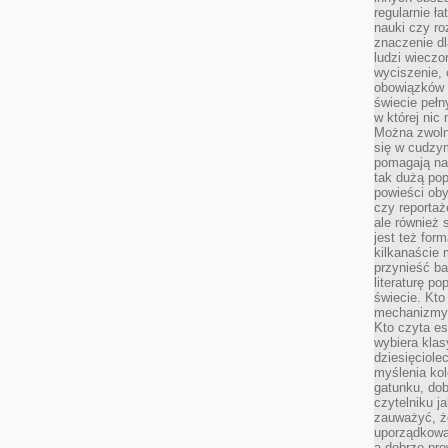
regularnie ł
nauki czy r
znaczenie dl
ludzi wieczo
wyciszenie, 
obowiązków 
świecie pełn
w której nic
Można zwolni
się w cudzym
pomagają na
tak dużą pop
powieści oby
czy reportaż
ale również 
jest też for
kilkanaście
przynieść ba
literaturę p
świecie. Kto
mechanizmy 
Kto czyta es
wybiera klas
dziesięciole
myślenia kol
gatunku, do
czytelniku j
zauważyć, ż
uporządkowan
a dobrze pr