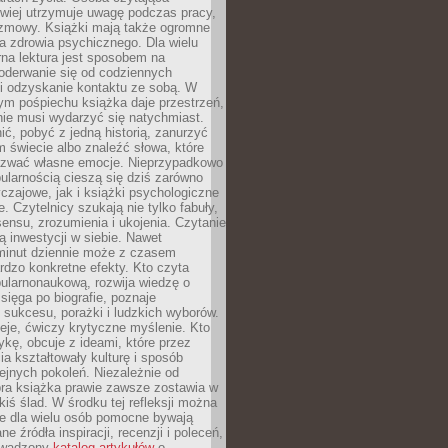
atwiej utrzymuje uwagę podczas pracy,
ozmowy. Książki mają także ogromne
a zdrowia psychicznego. Dla wielu
rna lektura jest sposobem na
oderwanie się od codziennych
i odzyskanie kontaktu ze sobą. W
ym pośpiechu książka daje przestrzeń,
 nie musi wydarzyć się natychmiast.
ć, pobyć z jedną historią, zanurzyć
 świecie albo znaleźć słowa, które
zwać własne emocje. Nieprzypadkowo
ularnością cieszą się dziś zarówno
czajowe, jak i książki psychologiczne
e. Czytelnicy szukają nie tylko fabuły,
sensu, zrozumienia i ukojenia. Czytanie
mą inwestycji w siebie. Nawet
 minut dziennie może z czasem
rdzo konkretne efekty. Kto czyta
opularnonaukową, rozwija wiedzę o
 sięga po biografie, poznaje
sukcesu, porażki i ludzkich wyborów.
eje, ćwiczy krytyczne myślenie. Kto
ykę, obcuje z ideami, które przez
cia kształtowały kulturę i sposób
ejnych pokoleń. Niezależnie od
bra książka prawie zawsze zostawia w
akiś ślad. W środku tej refleksji można
e dla wielu osób pomocne bywają
e źródła inspiracji, recenzji i poleceń,
owadzony
katalog artykułów
o