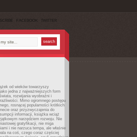
SCRIBE
FACEBOOK
TWITTER
iążek od wieków towarzyszy
jako jedna z najważniejszych form
wiata, rozwijania wyobraźni i
rażliwości. Mimo ogromnego postępu
nego, rosnącej popularności krótkich
ernecie oraz przyzwyczajenia do
sumpcji informacji, książka wciąż
yjątkowym narzędziem rozwoju. Nie
iastowej gratyfikacji, nie miga
ami i nie narzuca tempa, ale właśnie
ala na coś, czego coraz częściej