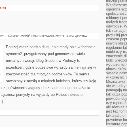
można pomin
Współczesny
ŻACJE
ogromną lic
społeczności
reklamy i po
małych fragm
odwrotnie. 
tok narracji
przy niej pr
KANADA
2025
MOŻLIWOŚĆ KOMENTOWANIA
ZOSTAŁA WYŁĄCZONA
czasem popr
I
PERU
innych obsz
Poniżej masz bardzo długi, spin-ready opis w formacie
regularnie ł
nauki czy r
synonim2, przygotowany pod generowanie wielu
znaczenie dl
ludzi wieczo
unikalnych wersji: Blog Student w Podróży to
wyciszenie, 
przestrzeń, gdzie budżetowe wyjazdy zamieniają się w
obowiązków 
świecie pełn
rzeczywistość dla młodych podróżników. To serwis
w której nic
stworzony z myślą o młodych ludziach, którzy szukają
Można zwolni
się w cudzym
bez poświęcania wygody i bez nadmiernego obciążania
pomagają na
tak dużą pop
ajdziesz pomysły na wyjazdy po Polsce i świecie,
powieści oby
…]
czy reportaż
ale również 
jest też for
kilkanaście
przynieść ba
literaturę p