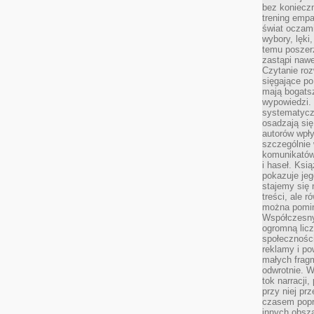
bez koniecz
trening empa
świat oczami
wybory, lęki
temu poszer
zastąpi nawe
Czytanie roz
sięgające po
mają bogatsz
wypowiedzi. N
systematycz
osadzają się
autorów wpły
szczególnie
komunikatów
i haseł. Ksi
pokazuje jeg
stajemy się 
treści, ale 
można pomin
Współczesny
ogromną lic
społeczności
reklamy i po
małych fragm
odwrotnie. 
tok narracji
przy niej pr
czasem popr
innych obsz