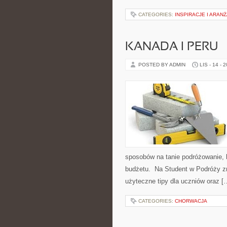
CATEGORIES:
INSPIRACJE I ARAN
KANADA I PERU
POSTED BY ADMIN
LIS - 14 - 
sposobów na tanie podróżowanie, 
budżetu. Na Student w Podróży zn
użyteczne tipy dla uczniów oraz [
CATEGORIES:
CHORWACJA