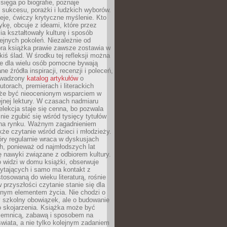
 sięga po biografie, poznaje
sukcesu, porażki i ludzkich wyborów.
eje, ćwiczy krytyczne myślenie. Kto
ykę, obcuje z ideami, które przez
cia kształtowały kulturę i sposób
ejnych pokoleń. Niezależnie od
bra książka prawie zawsze zostawia w
akiś ślad. W środku tej refleksji można
e dla wielu osób pomocne bywają
e źródła inspiracji, recenzji i poleceń,
owadzony
katalog artykułów
o
utorach, premierach i literackich
że być nieocenionym wsparciem w
jnej lektury. W czasach nadmiaru
selekcja staje się cenna, bo pozwala
 nie zgubić się wśród tysięcy tytułów
na rynku. Ważnym zagadnieniem
kże czytanie wśród dzieci i młodzieży.
óry regularnie wraca w dyskusjach
h, ponieważ od najmłodszych lat
ię nawyki związane z odbiorem kultury.
o widzi w domu książki, obserwuje
zytających i samo ma kontakt z
tosowaną do wieku literaturą, rośnie
 przyszłości czytanie stanie się dla
lnym elementem życia. Nie chodzi o
 szkolny obowiązek, ale o budowanie
 skojarzenia. Książka może być
ajemnicą, zabawą i sposobem na
wiata, a nie tylko kolejnym zadaniem