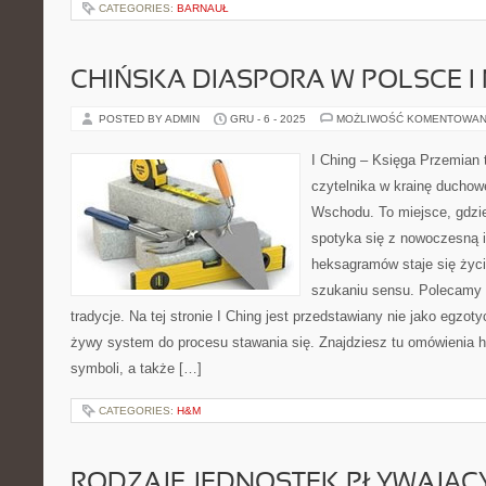
CATEGORIES:
BARNAUŁ
CHIŃSKA DIASPORA W POLSCE I 
POSTED BY ADMIN
GRU - 6 - 2025
MOŻLIWOŚĆ KOMENTOWAN
I Ching – Księga Przemian 
czytelnika w krainę duchow
Wschodu. To miejsce, gdzie
spotyka się z nowoczesną in
heksagramów staje się ży
szukaniu sensu. Polecamy Z
tradycje. Na tej stronie I Ching jest przedstawiany nie jako egzot
żywy system do procesu stawania się. Znajdziesz tu omówienia 
symboli, a także […]
CATEGORIES:
H&M
RODZAJE JEDNOSTEK PŁYWAJĄC