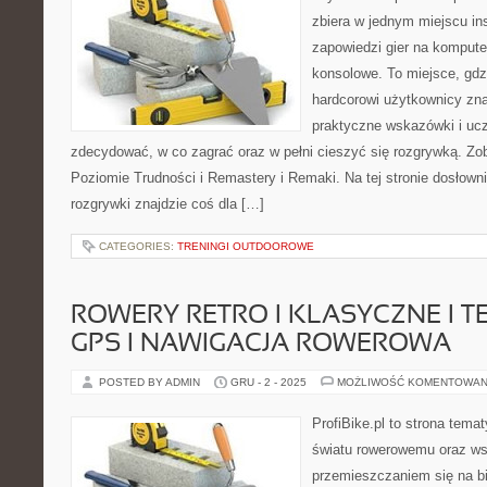
zbiera w jednym miejscu ins
zapowiedzi gier na kompute
konsolowe. To miejsce, gdz
hardcorowi użytkownicy zna
praktyczne wskazówki i ucz
zdecydować, w co zagrać oraz w pełni cieszyć się rozgrywką. Z
Poziomie Trudności i Remastery i Remaki. Na tej stronie dosłown
rozgrywki znajdzie coś dla […]
CATEGORIES:
TRENINGI OUTDOOROWE
ROWERY RETRO I KLASYCZNE I 
GPS I NAWIGACJA ROWEROWA
POSTED BY ADMIN
GRU - 2 - 2025
MOŻLIWOŚĆ KOMENTOWAN
ProfiBike.pl to strona tem
światu rowerowemu oraz ws
przemieszczaniem się na bi