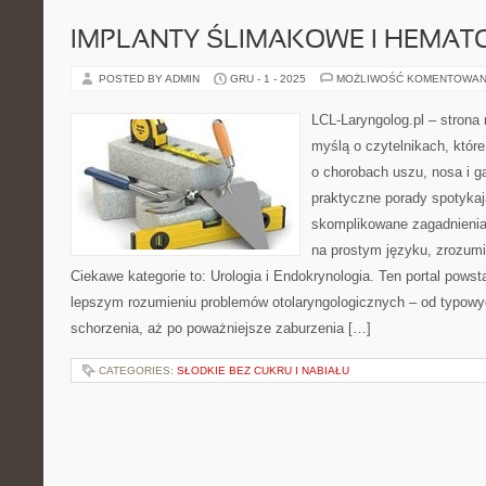
IMPLANTY ŚLIMAKOWE I HEMAT
POSTED BY ADMIN
GRU - 1 - 2025
MOŻLIWOŚĆ KOMENTOWAN
LCL-Laryngolog.pl – stron
myślą o czytelnikach, któr
o chorobach uszu, nosa i g
praktyczne porady spotykaj
skomplikowane zagadnieni
na prostym języku, zrozumi
Ciekawe kategorie to: Urologia i Endokrynologia. Ten portal powst
lepszym rozumieniu problemów otolaryngologicznych – od typowych
schorzenia, aż po poważniejsze zaburzenia […]
CATEGORIES:
SŁODKIE BEZ CUKRU I NABIAŁU