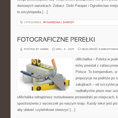
domowych warunkach. Zobacz: Dziki Parapet i Ogrodnictwo miejsk
to encyklopedia […]
CATEGORIES:
WYDARZENIA I ZAWODY
FOTOGRAFICZNE PEREŁKI
POSTED BY ADMIN
GRU - 6 - 2025
MOŻLIWOŚĆ KOMENTOWAN
uMichalika – Polska w podr
który powstał z zafascyno
Polsce. To kompendium, w 
propozycje na podróże po n
zakątkach – od szczytów p
nadbałtyckie plaże oraz ur
uMichalika odnajdziesz rozbudowane przewodniki po miejscach, ko
spostrzeżenia z wycieczek po naszym kraju. Każdy tekst jest pr
aby ułatwić czytelnikowi stworzyć […]