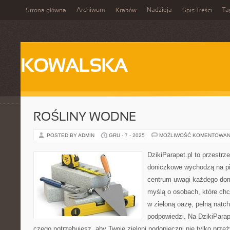
Archiwum
Nadzieja
Ta
Strona główna
Kraków
Spis Treści
KOWALSKA
ROŚLINY WODNE
POSTED BY ADMIN
GRU - 7 - 2025
MOŻLIWOŚĆ KOMENTOWAN
DzikiParapet.pl to przestrze
doniczkowe wychodzą na pie
centrum uwagi każdego dom
myślą o osobach, które chc
w zieloną oazę, pełną natch
podpowiedzi. Na DzikiParap
czego potrzebujesz, aby Twoje zieloni podopieczni nie tylko przeż