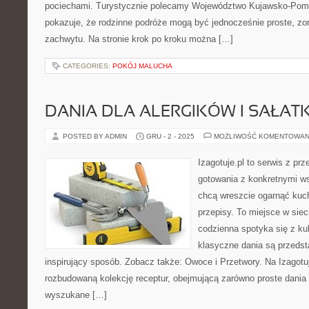
pociechami. Turystycznie polecamy Województwo Kujawsko-Pomorsk
pokazuje, że rodzinne podróże mogą być jednocześnie proste, zo
zachwytu. Na stronie krok po kroku można […]
CATEGORIES:
POKÓJ MALUCHA
DANIA DLA ALERGIKÓW I SAŁATK
POSTED BY ADMIN
GRU - 2 - 2025
MOŻLIWOŚĆ KOMENTOWAN
Izagotuje.pl to serwis z prz
gotowania z konkretnymi w
chcą wreszcie ogarnąć kuch
przepisy. To miejsce w siec
codzienna spotyka się z ku
klasyczne dania są przedst
inspirujący sposób. Zobacz także: Owoce i Przetwory. Na Izagotuj
rozbudowaną kolekcję receptur, obejmującą zarówno proste dania n
wyszukane […]