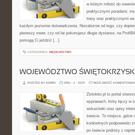
w którym miłość do rowerów
praktycznymi poradami, ins
trasy oraz praktycznymi w
każdym poziomie doświadczenia. Niezależnie od tego, czy dopier
pierwszy rower, czy od lat pokonujesz długie dystanse, na ProfiBik
pomogą Ci jeździć […]
CATEGORIES:
WĘDKARSTWO
WOJEWÓDZTWO ŚWIĘTOKRZYSKIE
POSTED BY ADMIN
GRU - 2 - 2025
MOŻLIWOŚĆ KOMENTOWAN
Zlotoloto.pl to portal stwo
wyprawach, który łączy w s
wskazówki oraz opisy inter
świecie. To miejsce, gdzie 
konkretnych podpowiedzi zna
po świecie podróży z najmł