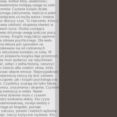
owe, krótkie filmy, wiadomości,
wiadomienia rozbijają uwagę na setki
entów. Czytanie książki działa
Wymaga zatrzymania, wejścia w jeden
, podążania za myślą autora i trwania
zez dłuższy czas. To ćwiczenie, które z
awia zdolność skupienia również w
arach życia. Osoba czytająca
atwiej utrzymuje uwagę podczas pracy,
ozmowy. Książki mają także ogromne
a zdrowia psychicznego. Dla wielu
rna lektura jest sposobem na
oderwanie się od codziennych
i odzyskanie kontaktu ze sobą. W
ym pośpiechu książka daje przestrzeń,
 nie musi wydarzyć się natychmiast.
ć, pobyć z jedną historią, zanurzyć
 świecie albo znaleźć słowa, które
zwać własne emocje. Nieprzypadkowo
ularnością cieszą się dziś zarówno
czajowe, jak i książki psychologiczne
e. Czytelnicy szukają nie tylko fabuły,
sensu, zrozumienia i ukojenia. Czytanie
mą inwestycji w siebie. Nawet
 minut dziennie może z czasem
rdzo konkretne efekty. Kto czyta
opularnonaukową, rozwija wiedzę o
 sięga po biografie, poznaje
sukcesu, porażki i ludzkich wyborów.
eje, ćwiczy krytyczne myślenie. Kto