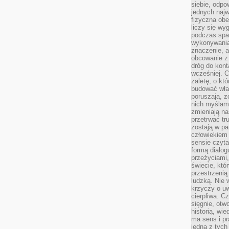
siebie, odpo
jednych najw
fizyczna obe
liczy się wy
podczas spa
wykonywania
znaczenie, a
obcowanie z 
dróg do konta
wcześniej. C
zaletę, o kt
budować wła
poruszają, z
nich myślami
zmieniają na
przetrwać tr
zostają w pa
człowiekiem
sensie czyta
formą dialog
przeżyciami
świecie, któ
przestrzenią 
ludzką. Nie 
krzyczy o uw
cierpliwa. C
sięgnie, otw
historią, wi
ma sens i pr
jedna z tych