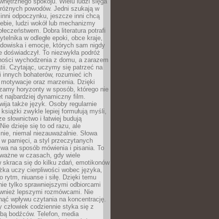
wewnętrznego spokoju. Wielu ludzi sięga
 różnych powodów. Jedni szukają w
 inni odpoczynku, jeszcze inni chcą
ebie, ludzi wokół lub mechanizmy
łeczeństwem. Dobra literatura potrafi
ytelnika w odległe epoki, obce kraje,
dowiska i emocje, których sam nigdy
e doświadczył. To niezwykła podróż
ności wychodzenia z domu, a zarazem
tii. Czytając, uczymy się patrzeć na
 innych bohaterów, rozumieć ich
, motywacje oraz marzenia. Dzięki
zamy horyzonty w sposób, którego nie
t najbardziej dynamiczny film.
wija także język. Osoby regularnie
 książki zwykle lepiej formułują myśli,
e słownictwo i łatwiej budują
ie dzieje się to od razu, ale
nie, niemal niezauważalnie. Słowa
 w pamięci, a styl przeczytanych
wa na sposób mówienia i pisania. To
 ważne w czasach, gdy wiele
 skraca się do kilku zdań, emotikonów
ążka uczy cierpliwości wobec języka,
o rytm, niuanse i siłę. Dzięki temu
nie tylko sprawniejszymi odbiorcami
również lepszymi rozmówcami. Nie
ąć wpływu czytania na koncentrację.
 człowiek codziennie styka się z
zbą bodźców. Telefon, media