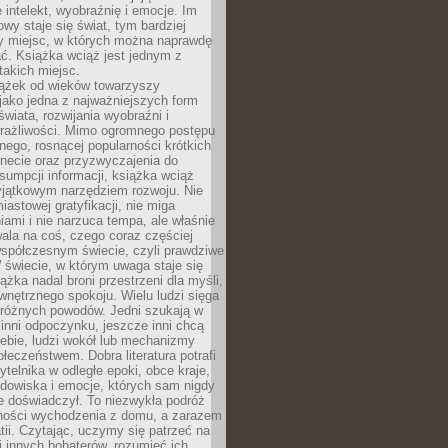
 intelekt, wyobraźnię i emocje. Im
owy staje się świat, tym bardziej
y miejsc, w których można naprawdę
ć. Książka wciąż jest jednym z
takich miejsc.
iążek od wieków towarzyszy
jako jedna z najważniejszych form
wiata, rozwijania wyobraźni i
rażliwości. Mimo ogromnego postępu
nego, rosnącej popularności krótkich
ernecie oraz przyzwyczajenia do
sumpcji informacji, książka wciąż
yjątkowym narzędziem rozwoju. Nie
iastowej gratyfikacji, nie miga
ami i nie narzuca tempa, ale właśnie
ala na coś, czego coraz częściej
współczesnym świecie, czyli prawdziwe
 świecie, w którym uwaga staje się
ążka nadal broni przestrzeni dla myśli,
wewnętrznego spokoju. Wielu ludzi sięga
 różnych powodów. Jedni szukają w
 inni odpoczynku, jeszcze inni chcą
ebie, ludzi wokół lub mechanizmy
łeczeństwem. Dobra literatura potrafi
ytelnika w odległe epoki, obce kraje,
dowiska i emocje, których sam nigdy
e doświadczył. To niezwykła podróż
ności wychodzenia z domu, a zarazem
tii. Czytając, uczymy się patrzeć na
 innych bohaterów, rozumieć ich