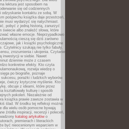
rna lektura jest sposobem na
oderwanie się od codziennych
i odzyskanie kontaktu ze sobą. W
ym pośpiechu książka daje przestrzeń,
 nie musi wydarzyć się natychmiast.
ć, pobyć z jedną historią, zanurzyć
 świecie albo znaleźć słowa, które
zwać własne emocje. Nieprzypadkowo
ularnością cieszą się dziś zarówno
czajowe, jak i książki psychologiczne
e. Czytelnicy szukają nie tylko fabuły,
sensu, zrozumienia i ukojenia. Czytanie
mą inwestycji w siebie. Nawet
 minut dziennie może z czasem
rdzo konkretne efekty. Kto czyta
opularnonaukową, rozwija wiedzę o
 sięga po biografie, poznaje
sukcesu, porażki i ludzkich wyborów.
eje, ćwiczy krytyczne myślenie. Kto
ykę, obcuje z ideami, które przez
cia kształtowały kulturę i sposób
ejnych pokoleń. Niezależnie od
bra książka prawie zawsze zostawia w
akiś ślad. W środku tej refleksji można
e dla wielu osób pomocne bywają
e źródła inspiracji, recenzji i poleceń,
owadzony
katalog artykułów
o
utorach, premierach i literackich
że być nieocenionym wsparciem w