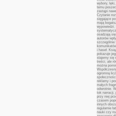
wybory, lęki
temu poszer
zastąpi nawe
Czytanie roz
sięgające po
mają bogatsz
wypowiedzi. N
systematycz
osadzają się
autorów wpły
szczególnie
komunikatów
i haseł. Ksi
pokazuje jeg
stajemy się 
treści, ale 
można pomin
Współczesny
ogromną lic
społeczności
reklamy i po
małych fragm
odwrotnie. 
tok narracji
przy niej pr
czasem popr
innych obsz
regularnie ł
nauki czy r
znaczenie dl