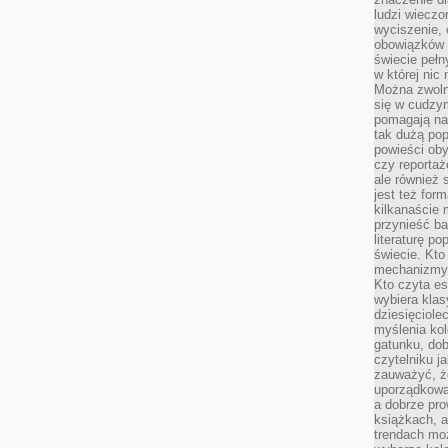
ludzi wieczo
wyciszenie, 
obowiązków 
świecie pełn
w której nic
Można zwolni
się w cudzym
pomagają na
tak dużą pop
powieści oby
czy reportaż
ale również 
jest też for
kilkanaście
przynieść ba
literaturę p
świecie. Kto
mechanizmy 
Kto czyta es
wybiera klas
dziesięciole
myślenia kol
gatunku, do
czytelniku j
zauważyć, ż
uporządkowan
a dobrze pr
książkach, a
trendach mo