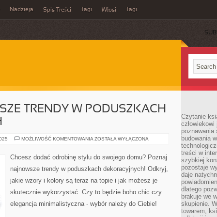
Nadzieja
Tagi
Tagi
Spis Treści
Włosi
SUB
SZE TRENDY W PODUSZKACH
Czytanie ks
H
człowiekowi 
poznawania ś
budowania w
POZNAJ
2025
MOŻLIWOŚĆ KOMENTOWANIA
ZOSTAŁA WYŁĄCZONA
NAJNOWSZE
technologicz
TRENDY
treści w int
W
Chcesz dodać odrobinę stylu do swojego domu? Poznaj
szybkiej kon
PODUSZKACH
DEKORACYJNYCH
pozostaje w
najnowsze trendy w poduszkach dekoracyjnych! Odkryj,
daje natychm
jakie wzory i kolory są teraz na topie i jak możesz je
powiadomieni
dlatego pozw
skutecznie wykorzystać. Czy to będzie boho chic czy
brakuje we 
elegancja minimalistyczna - wybór należy do Ciebie!
skupienie. W
towarem, ksi