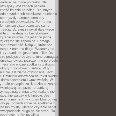
wiadając na różne potrzeby. Dla
ażniejszy jest zapach papieru i
cność książki na półce. Dla innych
goda czytnika lub możliwość słuchania
ceru, jazdy samochodem czy
 prostych obowiązków. Forma ma
le najważniejsze pozostaje samo
treścią. Dzisiejszy świat daje więcej
ktu z literaturą niż kiedykolwiek
zytanie książek ma jeszcze jedną
órej często się zapomina. Pomaga
sną tożsamość. Książki, które nas
ostają z nami na długo. Wracamy do
, cytatami, skojarzeniami. Niektóre
sze podejście do życia, inne pomagają
udniejszy okres, jeszcze inne po prostu
mięci jako ważne spotkania z drugim
 ukrytym za słowami autora. W tym
nie nie jest bierną czynnością, lecz
u. Czytelnik odpowiada na tekst swoimi
, doświadczeniem i wrażliwością. W
ry stale przyspiesza, książka pozostaje
wolniejszą, ale przez to bardziej
wymaga natychmiastowej reakcji, nie
agę, nie walczy o kliknięcie. Jest
zeka na moment, w którym ktoś po nią
orzy ją i pozwoli sobie na spotkanie z
edzą lub myślą. Dlatego czytanie nadal
awdopodobnie długo go nie straci. To
 czynności, które rozwijają