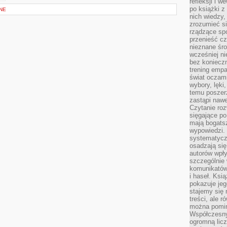
refleksji i 
po książki z
NE
nich wiedzy,
zrozumieć si
rządzące spo
przenieść cz
nieznane śro
wcześniej ni
bez koniecz
trening empa
świat oczami
wybory, lęki
temu poszer
zastąpi nawe
Czytanie roz
sięgające po
mają bogatsz
wypowiedzi. N
systematycz
osadzają się
autorów wpły
szczególnie
komunikatów
i haseł. Ksi
pokazuje jeg
stajemy się 
treści, ale 
można pomin
Współczesny
ogromną lic