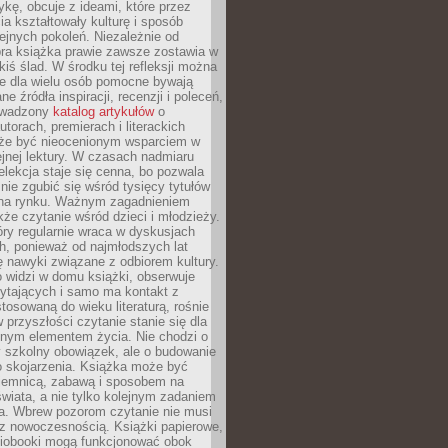
ykę, obcuje z ideami, które przez
cia kształtowały kulturę i sposób
ejnych pokoleń. Niezależnie od
bra książka prawie zawsze zostawia w
akiś ślad. W środku tej refleksji można
e dla wielu osób pomocne bywają
e źródła inspiracji, recenzji i poleceń,
owadzony
katalog artykułów
o
utorach, premierach i literackich
że być nieocenionym wsparciem w
jnej lektury. W czasach nadmiaru
selekcja staje się cenna, bo pozwala
 nie zgubić się wśród tysięcy tytułów
na rynku. Ważnym zagadnieniem
kże czytanie wśród dzieci i młodzieży.
óry regularnie wraca w dyskusjach
h, ponieważ od najmłodszych lat
ię nawyki związane z odbiorem kultury.
o widzi w domu książki, obserwuje
zytających i samo ma kontakt z
tosowaną do wieku literaturą, rośnie
 przyszłości czytanie stanie się dla
lnym elementem życia. Nie chodzi o
 szkolny obowiązek, ale o budowanie
 skojarzenia. Książka może być
ajemnicą, zabawą i sposobem na
wiata, a nie tylko kolejnym zadaniem
a. Wbrew pozorom czytanie nie musi
z nowoczesnością. Książki papierowe,
udiobooki mogą funkcjonować obok