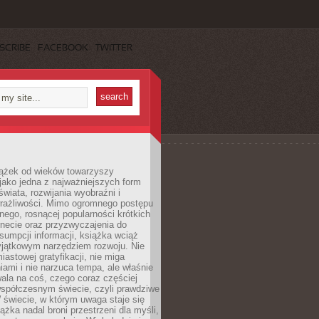
SCRIBE
FACEBOOK
TWITTER
iążek od wieków towarzyszy
jako jedna z najważniejszych form
wiata, rozwijania wyobraźni i
rażliwości. Mimo ogromnego postępu
nego, rosnącej popularności krótkich
ernecie oraz przyzwyczajenia do
sumpcji informacji, książka wciąż
yjątkowym narzędziem rozwoju. Nie
iastowej gratyfikacji, nie miga
ami i nie narzuca tempa, ale właśnie
ala na coś, czego coraz częściej
współczesnym świecie, czyli prawdziwe
 świecie, w którym uwaga staje się
ążka nadal broni przestrzeni dla myśli,