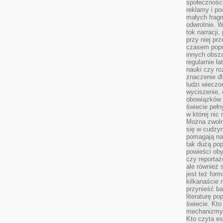
społeczności
reklamy i po
małych fragm
odwrotnie. 
tok narracji
przy niej pr
czasem popr
innych obsz
regularnie ł
nauki czy r
znaczenie dl
ludzi wieczo
wyciszenie, 
obowiązków 
świecie pełn
w której nic
Można zwolni
się w cudzym
pomagają na
tak dużą pop
powieści oby
czy reportaż
ale również 
jest też for
kilkanaście
przynieść ba
literaturę p
świecie. Kto
mechanizmy 
Kto czyta es