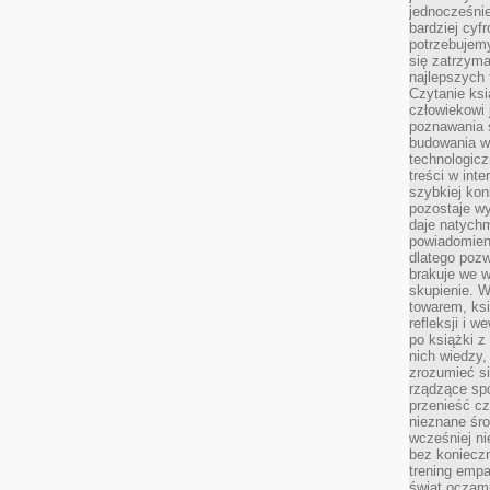
jednocześnie
bardziej cyfr
potrzebujem
się zatrzyma
najlepszych 
Czytanie ks
człowiekowi 
poznawania ś
budowania w
technologicz
treści w int
szybkiej kon
pozostaje w
daje natychm
powiadomieni
dlatego pozw
brakuje we 
skupienie. W
towarem, ksi
refleksji i 
po książki z
nich wiedzy,
zrozumieć si
rządzące spo
przenieść cz
nieznane śro
wcześniej ni
bez koniecz
trening empa
świat oczami