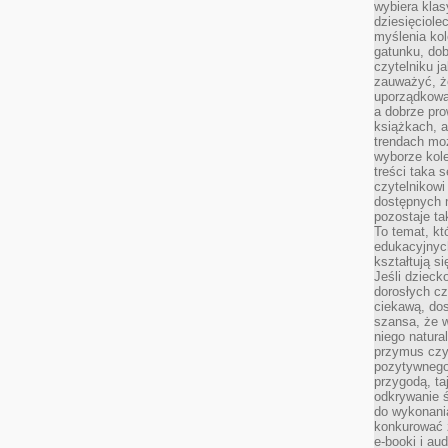
wybiera klas
dziesięciole
myślenia kol
gatunku, do
czytelniku j
zauważyć, ż
uporządkowan
a dobrze pr
książkach, a
trendach mo
wyborze kole
treści taka 
czytelnikowi
dostępnych 
pozostaje ta
To temat, kt
edukacyjnyc
kształtują s
Jeśli dzieck
dorosłych c
ciekawą, dos
szansa, że w
niego natura
przymus czy
pozytywnego
przygodą, t
odkrywanie ś
do wykonani
konkurować 
e-booki i a