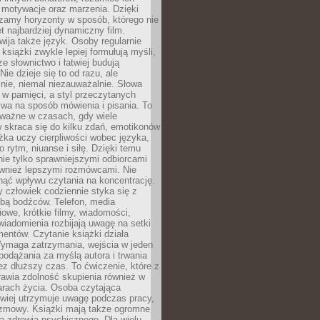
, motywacje oraz marzenia. Dzięki
zamy horyzonty w sposób, którego nie
t najbardziej dynamiczny film.
wija także język. Osoby regularnie
 książki zwykle lepiej formułują myśli,
e słownictwo i łatwiej budują
ie dzieje się to od razu, ale
nie, niemal niezauważalnie. Słowa
 w pamięci, a styl przeczytanych
wa na sposób mówienia i pisania. To
 ważne w czasach, gdy wiele
 skraca się do kilku zdań, emotikonów
ążka uczy cierpliwości wobec języka,
o rytm, niuanse i siłę. Dzięki temu
nie tylko sprawniejszymi odbiorcami
również lepszymi rozmówcami. Nie
ąć wpływu czytania na koncentrację.
 człowiek codziennie styka się z
zbą bodźców. Telefon, media
owe, krótkie filmy, wiadomości,
wiadomienia rozbijają uwagę na setki
entów. Czytanie książki działa
Wymaga zatrzymania, wejścia w jeden
, podążania za myślą autora i trwania
zez dłuższy czas. To ćwiczenie, które z
awia zdolność skupienia również w
arach życia. Osoba czytająca
atwiej utrzymuje uwagę podczas pracy,
ozmowy. Książki mają także ogromne
a zdrowia psychicznego. Dla wielu