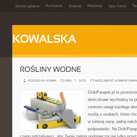
Archiwum
Nadzieja
Ta
Strona główna
Kraków
Spis Treści
KOWALSKA
ROŚLINY WODNE
POSTED BY ADMIN
GRU - 7 - 2025
MOŻLIWOŚĆ KOMENTOWAN
DzikiParapet.pl to przestrze
doniczkowe wychodzą na pie
centrum uwagi każdego dom
myślą o osobach, które chc
w zieloną oazę, pełną natch
podpowiedzi. Na DzikiParap
czego potrzebujesz, aby Twoje zieloni podopieczni nie tylko przeż