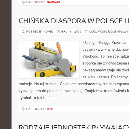
CATEGORIES:
BARNAUŁ
CHIŃSKA DIASPORA W POLSCE I 
POSTED BY ADMIN
GRU - 6 - 2025
MOŻLIWOŚĆ KOMENTOWAN
I Ching – Księga Przemian 
czytelnika w krainę duchow
Wschodu. To miejsce, gdzie
spotyka się z nowoczesną in
heksagramów staje się ży
szukaniu sensu. Polecamy Z
tradycje. Na tej stronie I Ching jest przedstawiany nie jako egzot
żywy system do procesu stawania się. Znajdziesz tu omówienia 
symboli, a także […]
CATEGORIES:
H&M
RODZAJE JEDNOSTEK PŁYWAJĄC