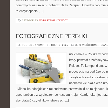
domowych warunkach. Zobacz: Dziki Parapet i Ogrodnictwo miejsk
to encyklopedia […]
CATEGORIES:
WYDARZENIA I ZAWODY
FOTOGRAFICZNE PEREŁKI
POSTED BY ADMIN
GRU - 6 - 2025
MOŻLIWOŚĆ KOMENTOWAN
uMichalika – Polska w podr
który powstał z zafascyno
Polsce. To kompendium, w 
propozycje na podróże po n
zakątkach – od szczytów p
nadbałtyckie plaże oraz ur
uMichalika odnajdziesz rozbudowane przewodniki po miejscach, ko
spostrzeżenia z wycieczek po naszym kraju. Każdy tekst jest pr
aby ułatwić czytelnikowi stworzyć […]