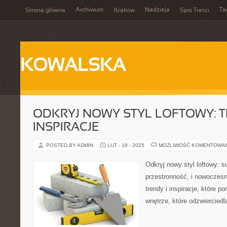
Archiwum
Nadzieja
Ta
Strona główna
Kraków
Spis Treści
KOWALSKA
ODKRYJ NOWY STYL LOFTOWY: T
INSPIRACJE
POSTED BY ADMIN
LUT - 18 - 2025
MOŻLIWOŚĆ KOMENTOWA
Odkryj nowy styl loftowy: s
przestronność, i nowoczes
trendy i inspiracje, które p
wnętrze, które odzwiercied