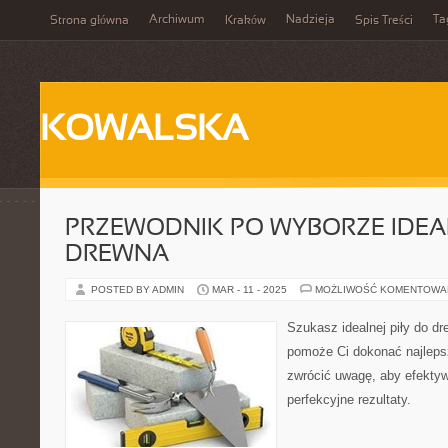
Archiwum
Nadzieja
Ta
Strona główna
Kraków
Spis Treści
KOWALSKA
PRZEWODNIK PO WYBORZE IDEAL
DREWNA
POSTED BY ADMIN
MAR - 11 - 2025
MOŻLIWOŚĆ KOMENTOWA
Szukasz idealnej piły do d
pomoże Ci dokonać najleps
zwrócić uwagę, aby efektyw
perfekcyjne rezultaty.