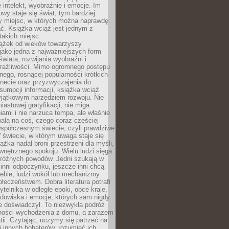
 intelekt, wyobraźnię i emocje. Im
owy staje się świat, tym bardziej
y miejsc, w których można naprawdę
ć. Książka wciąż jest jednym z
takich miejsc.
iążek od wieków towarzyszy
jako jedna z najważniejszych form
wiata, rozwijania wyobraźni i
rażliwości. Mimo ogromnego postępu
nego, rosnącej popularności krótkich
ernecie oraz przyzwyczajenia do
sumpcji informacji, książka wciąż
yjątkowym narzędziem rozwoju. Nie
iastowej gratyfikacji, nie miga
ami i nie narzuca tempa, ale właśnie
ala na coś, czego coraz częściej
współczesnym świecie, czyli prawdziwe
 świecie, w którym uwaga staje się
ążka nadal broni przestrzeni dla myśli,
wewnętrznego spokoju. Wielu ludzi sięga
 różnych powodów. Jedni szukają w
 inni odpoczynku, jeszcze inni chcą
ebie, ludzi wokół lub mechanizmy
łeczeństwem. Dobra literatura potrafi
ytelnika w odległe epoki, obce kraje,
dowiska i emocje, których sam nigdy
e doświadczył. To niezwykła podróż
ności wychodzenia z domu, a zarazem
tii. Czytając, uczymy się patrzeć na
 innych bohaterów, rozumieć ich