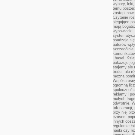
wybory, lęki
temu poszer
zastąpi nawe
Czytanie roz
sięgające po
mają bogatsz
wypowiedzi. N
systematycz
osadzają się
autorów wpły
szczególnie
komunikatów
i haseł. Ksi
pokazuje jeg
stajemy się 
treści, ale 
można pomin
Współczesny
ogromną lic
społeczności
reklamy i po
małych fragm
odwrotnie. 
tok narracji
przy niej pr
czasem popr
innych obsz
regularnie ł
nauki czy r
znaczenie dl