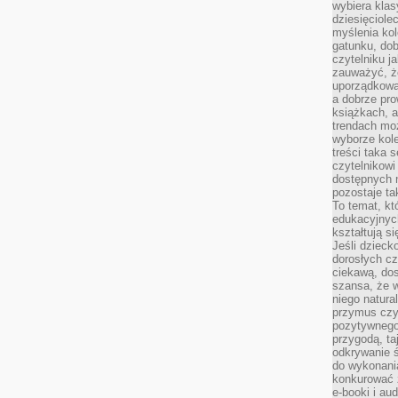
wybiera klas
dziesięciole
myślenia kol
gatunku, do
czytelniku j
zauważyć, ż
uporządkowan
a dobrze pr
książkach, a
trendach mo
wyborze kole
treści taka 
czytelnikowi
dostępnych 
pozostaje ta
To temat, kt
edukacyjnyc
kształtują s
Jeśli dzieck
dorosłych c
ciekawą, dos
szansa, że w
niego natura
przymus czy
pozytywnego
przygodą, t
odkrywanie ś
do wykonani
konkurować 
e-booki i a