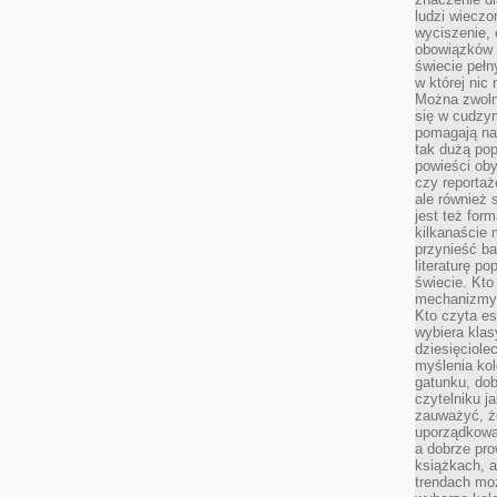
ludzi wieczo
wyciszenie, 
obowiązków 
świecie pełn
w której nic
Można zwolni
się w cudzym
pomagają na
tak dużą pop
powieści oby
czy reportaż
ale również 
jest też for
kilkanaście
przynieść ba
literaturę p
świecie. Kto
mechanizmy 
Kto czyta es
wybiera klas
dziesięciole
myślenia kol
gatunku, do
czytelniku j
zauważyć, ż
uporządkowan
a dobrze pr
książkach, a
trendach mo