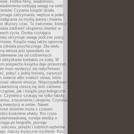
owe, krótkie filmy, wiadomości,
wiadomienia rozbijają uwagę na setki
entów. Czytanie książki działa
Wymaga zatrzymania, wejścia w jeden
, podążania za myślą autora i trwania
zez dłuższy czas. To ćwiczenie, które z
awia zdolność skupienia również w
arach życia. Osoba czytająca
atwiej utrzymuje uwagę podczas pracy,
ozmowy. Książki mają także ogromne
a zdrowia psychicznego. Dla wielu
rna lektura jest sposobem na
oderwanie się od codziennych
i odzyskanie kontaktu ze sobą. W
ym pośpiechu książka daje przestrzeń,
 nie musi wydarzyć się natychmiast.
ć, pobyć z jedną historią, zanurzyć
 świecie albo znaleźć słowa, które
zwać własne emocje. Nieprzypadkowo
ularnością cieszą się dziś zarówno
czajowe, jak i książki psychologiczne
e. Czytelnicy szukają nie tylko fabuły,
sensu, zrozumienia i ukojenia. Czytanie
mą inwestycji w siebie. Nawet
 minut dziennie może z czasem
rdzo konkretne efekty. Kto czyta
opularnonaukową, rozwija wiedzę o
 sięga po biografie, poznaje
sukcesu, porażki i ludzkich wyborów.
eje, ćwiczy krytyczne myślenie. Kto