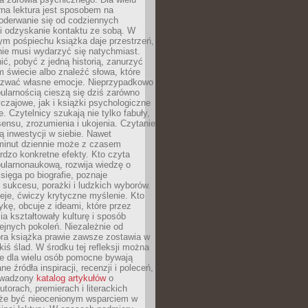
rna lektura jest sposobem na
oderwanie się od codziennych
i odzyskanie kontaktu ze sobą. W
ym pośpiechu książka daje przestrzeń,
 nie musi wydarzyć się natychmiast.
ć, pobyć z jedną historią, zanurzyć
 świecie albo znaleźć słowa, które
zwać własne emocje. Nieprzypadkowo
ularnością cieszą się dziś zarówno
czajowe, jak i książki psychologiczne
e. Czytelnicy szukają nie tylko fabuły,
sensu, zrozumienia i ukojenia. Czytanie
mą inwestycji w siebie. Nawet
 minut dziennie może z czasem
rdzo konkretne efekty. Kto czyta
opularnonaukową, rozwija wiedzę o
 sięga po biografie, poznaje
sukcesu, porażki i ludzkich wyborów.
eje, ćwiczy krytyczne myślenie. Kto
ykę, obcuje z ideami, które przez
cia kształtowały kulturę i sposób
ejnych pokoleń. Niezależnie od
bra książka prawie zawsze zostawia w
akiś ślad. W środku tej refleksji można
e dla wielu osób pomocne bywają
e źródła inspiracji, recenzji i poleceń,
owadzony
katalog artykułów
o
utorach, premierach i literackich
że być nieocenionym wsparciem w