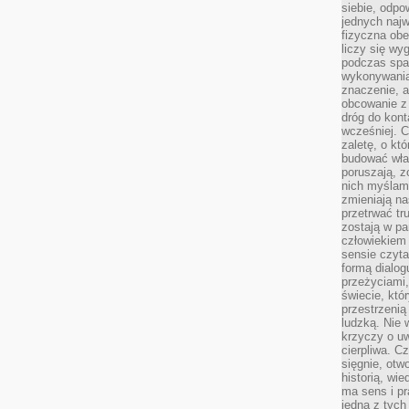
siebie, odpo
jednych najw
fizyczna obe
liczy się wy
podczas spa
wykonywania
znaczenie, a
obcowanie z 
dróg do konta
wcześniej. C
zaletę, o kt
budować wła
poruszają, z
nich myślami
zmieniają na
przetrwać tr
zostają w pa
człowiekiem
sensie czyta
formą dialog
przeżyciami
świecie, któ
przestrzenią 
ludzką. Nie 
krzyczy o uw
cierpliwa. C
sięgnie, otw
historią, wi
ma sens i pr
jedna z tych