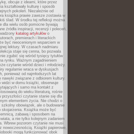
ykę, obcuje z ideami, które przez
cia kształtowały kulturę i sposób
ejnych pokoleń. Niezależnie od
bra książka prawie zawsze zostawia w
akiś ślad. W środku tej refleksji można
e dla wielu osób pomocne bywają
e źródła inspiracji, recenzji i poleceń,
owadzony
katalog artykułów
o
utorach, premierach i literackich
że być nieocenionym wsparciem w
jnej lektury. W czasach nadmiaru
selekcja staje się cenna, bo pozwala
 nie zgubić się wśród tysięcy tytułów
na rynku. Ważnym zagadnieniem
kże czytanie wśród dzieci i młodzieży.
óry regularnie wraca w dyskusjach
h, ponieważ od najmłodszych lat
ię nawyki związane z odbiorem kultury.
o widzi w domu książki, obserwuje
zytających i samo ma kontakt z
tosowaną do wieku literaturą, rośnie
 przyszłości czytanie stanie się dla
lnym elementem życia. Nie chodzi o
 szkolny obowiązek, ale o budowanie
 skojarzenia. Książka może być
ajemnicą, zabawą i sposobem na
wiata, a nie tylko kolejnym zadaniem
a. Wbrew pozorom czytanie nie musi
z nowoczesnością. Książki papierowe,
udiobooki mogą funkcjonować obok