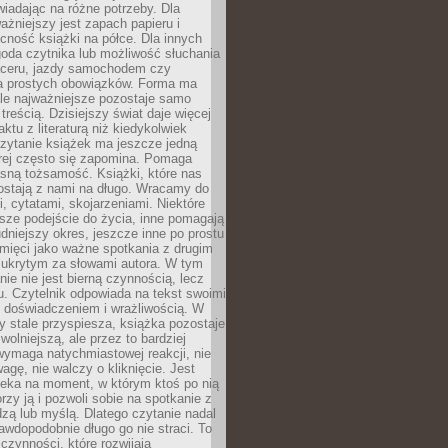
wiadając na różne potrzeby. Dla
ażniejszy jest zapach papieru i
cność książki na półce. Dla innych
goda czytnika lub możliwość słuchania
ceru, jazdy samochodem czy
 prostych obowiązków. Forma ma
le najważniejsze pozostaje samo
treścią. Dzisiejszy świat daje więcej
ktu z literaturą niż kiedykolwiek
zytanie książek ma jeszcze jedną
órej często się zapomina. Pomaga
sną tożsamość. Książki, które nas
ostają z nami na długo. Wracamy do
, cytatami, skojarzeniami. Niektóre
sze podejście do życia, inne pomagają
udniejszy okres, jeszcze inne po prostu
mięci jako ważne spotkania z drugim
 ukrytym za słowami autora. W tym
nie nie jest bierną czynnością, lecz
u. Czytelnik odpowiada na tekst swoimi
, doświadczeniem i wrażliwością. W
ry stale przyspiesza, książka pozostaje
wolniejszą, ale przez to bardziej
wymaga natychmiastowej reakcji, nie
agę, nie walczy o kliknięcie. Jest
zeka na moment, w którym ktoś po nią
orzy ją i pozwoli sobie na spotkanie z
edzą lub myślą. Dlatego czytanie nadal
awdopodobnie długo go nie straci. To
 czynności, które rozwijają