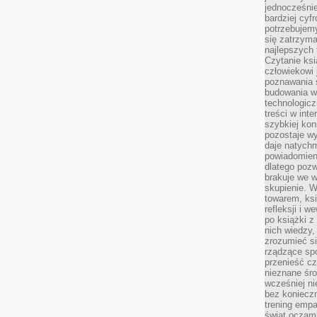
jednocześnie
bardziej cyfr
potrzebujem
się zatrzyma
najlepszych 
Czytanie ks
człowiekowi 
poznawania ś
budowania w
technologicz
treści w int
szybkiej kon
pozostaje w
daje natychm
powiadomieni
dlatego pozw
brakuje we 
skupienie. W
towarem, ksi
refleksji i 
po książki z
nich wiedzy,
zrozumieć si
rządzące spo
przenieść cz
nieznane śro
wcześniej ni
bez koniecz
trening empa
świat oczami