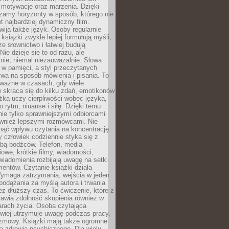
, motywacje oraz marzenia. Dzięki
zamy horyzonty w sposób, którego nie
t najbardziej dynamiczny film.
wija także język. Osoby regularnie
 książki zwykle lepiej formułują myśli,
e słownictwo i łatwiej budują
ie dzieje się to od razu, ale
nie, niemal niezauważalnie. Słowa
 w pamięci, a styl przeczytanych
wa na sposób mówienia i pisania. To
 ważne w czasach, gdy wiele
 skraca się do kilku zdań, emotikonów
ążka uczy cierpliwości wobec języka,
o rytm, niuanse i siłę. Dzięki temu
nie tylko sprawniejszymi odbiorcami
również lepszymi rozmówcami. Nie
ąć wpływu czytania na koncentrację.
 człowiek codziennie styka się z
zbą bodźców. Telefon, media
owe, krótkie filmy, wiadomości,
wiadomienia rozbijają uwagę na setki
entów. Czytanie książki działa
Wymaga zatrzymania, wejścia w jeden
, podążania za myślą autora i trwania
zez dłuższy czas. To ćwiczenie, które z
awia zdolność skupienia również w
arach życia. Osoba czytająca
atwiej utrzymuje uwagę podczas pracy,
ozmowy. Książki mają także ogromne
a zdrowia psychicznego. Dla wielu