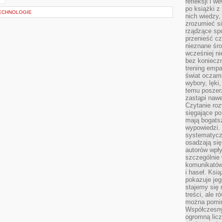
refleksji i 
po książki z
TECHNOLOGIE
nich wiedzy,
zrozumieć si
rządzące spo
przenieść cz
nieznane śro
wcześniej ni
bez koniecz
trening empa
świat oczami
wybory, lęki
temu poszer
zastąpi nawe
Czytanie roz
sięgające po
mają bogatsz
wypowiedzi. N
systematycz
osadzają się
autorów wpły
szczególnie
komunikatów
i haseł. Ksi
pokazuje jeg
stajemy się 
treści, ale 
można pomin
Współczesny
ogromną lic