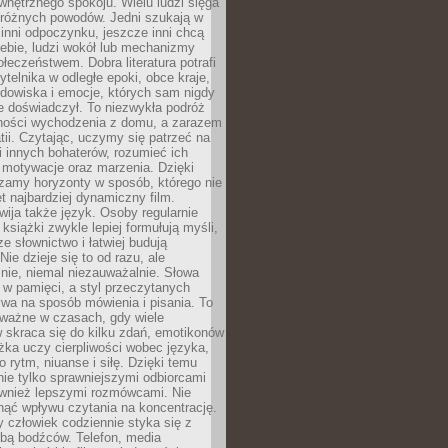
wewnętrznego spokoju. Wielu ludzi sięga
 różnych powodów. Jedni szukają w
 inni odpoczynku, jeszcze inni chcą
ebie, ludzi wokół lub mechanizmy
łeczeństwem. Dobra literatura potrafi
ytelnika w odległe epoki, obce kraje,
dowiska i emocje, których sam nigdy
e doświadczył. To niezwykła podróż
ności wychodzenia z domu, a zarazem
tii. Czytając, uczymy się patrzeć na
 innych bohaterów, rozumieć ich
, motywacje oraz marzenia. Dzięki
zamy horyzonty w sposób, którego nie
t najbardziej dynamiczny film.
wija także język. Osoby regularnie
 książki zwykle lepiej formułują myśli,
e słownictwo i łatwiej budują
ie dzieje się to od razu, ale
nie, niemal niezauważalnie. Słowa
 w pamięci, a styl przeczytanych
wa na sposób mówienia i pisania. To
 ważne w czasach, gdy wiele
 skraca się do kilku zdań, emotikonów
ążka uczy cierpliwości wobec języka,
o rytm, niuanse i siłę. Dzięki temu
nie tylko sprawniejszymi odbiorcami
również lepszymi rozmówcami. Nie
ąć wpływu czytania na koncentrację.
 człowiek codziennie styka się z
zbą bodźców. Telefon, media