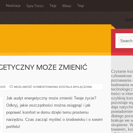
Nadzieja
Tagi
Tagi
Spis Treści
Włosi
SUB
GETYCZNY MOŻE ZMIENIĆ
Czytanie ks
człowiekowi 
poznawania ś
budowania w
JAK
2025
MOŻLIWOŚĆ KOMENTOWANIA
ZOSTAŁA WYŁĄCZONA
technologicz
AUDYT
ENERGETYCZNY
treści w int
MOŻE
Jak audyt energetyczny może zmienić Twoje życie?
szybkiej kon
ZMIENIĆ
pozostaje w
TWOJE
Odkryj, jakie oszczędności można osiągnąć i jak
ŻYCIE
daje natychm
powiadomieni
poprawić komfort w domu dzięki temu prostemu
dlatego pozw
narzędziu. Czas zacząć myśleć o środowisku i o swoim
brakuje we 
skupienie. W
portfelu!
towarem, ksi