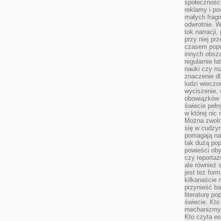
społeczności
reklamy i po
małych fragm
odwrotnie. 
tok narracji
przy niej pr
czasem popr
innych obsz
regularnie ł
nauki czy r
znaczenie dl
ludzi wieczo
wyciszenie, 
obowiązków 
świecie pełn
w której nic
Można zwolni
się w cudzym
pomagają na
tak dużą pop
powieści oby
czy reportaż
ale również 
jest też for
kilkanaście
przynieść ba
literaturę p
świecie. Kto
mechanizmy 
Kto czyta es