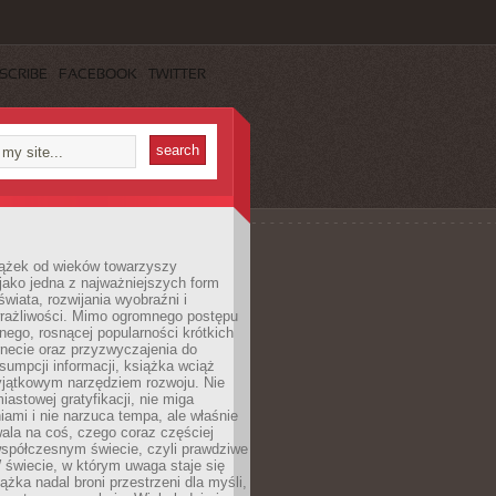
SCRIBE
FACEBOOK
TWITTER
iążek od wieków towarzyszy
jako jedna z najważniejszych form
wiata, rozwijania wyobraźni i
rażliwości. Mimo ogromnego postępu
nego, rosnącej popularności krótkich
ernecie oraz przyzwyczajenia do
sumpcji informacji, książka wciąż
yjątkowym narzędziem rozwoju. Nie
iastowej gratyfikacji, nie miga
ami i nie narzuca tempa, ale właśnie
ala na coś, czego coraz częściej
współczesnym świecie, czyli prawdziwe
 świecie, w którym uwaga staje się
ążka nadal broni przestrzeni dla myśli,