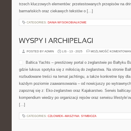
trzech kluczowych elementów: przetestowanych przepisów na drin
barmańskich oraz ciekawych tekstów o […]
CATEGORIES:
DANIA WYSOKOBIAŁKOWE
WYSPY I ARCHIPELAGI
POSTED BY ADMIN
LIS - 13 - 2025
MOŻLIWOŚĆ KOMENTOWAN
Baltica Yachts – prestiżowy portal o żeglarstwie po Bałtyku Ba
gdzie luksus spotyka się z miłością do żeglarstwa. Na stronie Bal
rozbudowane treści na temat jachtingu, a także konkretne tipy dl
każdym poziomie zaawansowania – od nowicjuszy po wytrawnych 
zapoznaj się z: Eko-żeglarstwo oraz Kajakarstwo. Serwis balticaya
kompendium wiedzy po organizacji rejsów oraz serwisu lifestyle
[…]
CATEGORIES:
CZŁOWIEK–MASZYNA: SYMBIOZA