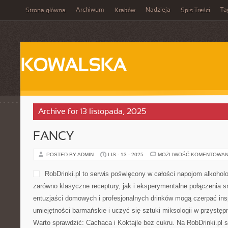
Archiwum
Nadzieja
Ta
Strona główna
Kraków
Spis Treści
KOWALSKA
Archive for 13 listopada, 2025
FANCY
POSTED BY ADMIN
LIS - 13 - 2025
MOŻLIWOŚĆ KOMENTOWAN
RobDrinki.pl to serwis poświęcony w całości napojom alkoho
zarówno klasyczne receptury, jak i eksperymentalne połączenia 
entuzjaści domowych i profesjonalnych drinków mogą czerpać insp
umiejętności barmańskie i uczyć się sztuki miksologii w przystęp
Warto sprawdzić: Cachaca i Koktajle bez cukru. Na RobDrinki.pl 