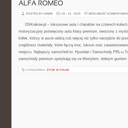
ALFA ROMEO
POSTED BY ADMIN
LIS - 13 - 2025
MOŻLIWOŚĆ KOMENTOWAN
DSKrakow.pl – luksusowe auta i charakter na czterech kołach
motoryzacyjny poświęcony autu klasy premium, tworzony z myślą
kółek, którzy w aucie widzą coś więcej niż tylko narzędzie do prz
znajdziesz materiały, które łączą moc, luksus oraz zaawansowan
miejscu. Najlepszy samochód to: Hyundaii i Samochody PRL-u.To 
samochody premium spotykają się ze lifestylem, dobrym gustem 
CATEGORIES:
ŻYCIE W STAJNI