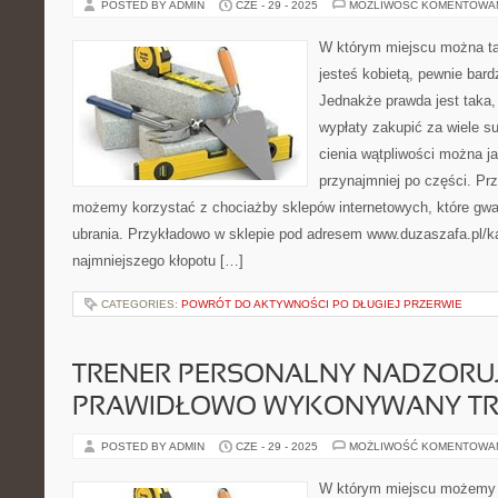
POSTED BY ADMIN
CZE - 29 - 2025
MOŻLIWOŚĆ KOMENTOWA
W którym miejscu można tan
jesteś kobietą, pewnie bardz
Jednakże prawda jest taka, 
wypłaty zakupić za wiele su
cienia wątpliwości można j
przynajmniej po części. Prz
możemy korzystać z chociażby sklepów internetowych, które gwar
ubrania. Przykładowo w sklepie pod adresem www.duzaszafa.pl/k
najmniejszego kłopotu […]
CATEGORIES:
POWRÓT DO AKTYWNOŚCI PO DŁUGIEJ PRZERWIE
TRENER PERSONALNY NADZORU
PRAWIDŁOWO WYKONYWANY TR
POSTED BY ADMIN
CZE - 29 - 2025
MOŻLIWOŚĆ KOMENTOWA
W którym miejscu możemy k