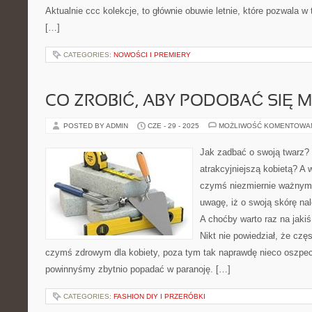
Aktualnie ccc kolekcje, to głównie obuwie letnie, które pozwala w
[…]
CATEGORIES:
NOWOŚCI I PREMIERY
CO ZROBIĆ, ABY PODOBAĆ SIĘ
POSTED BY ADMIN
CZE - 29 - 2025
MOŻLIWOŚĆ KOMENTOWA
Jak zadbać o swoją twarz?
atrakcyjniejszą kobietą? A 
czymś niezmiernie ważnym 
uwagę, iż o swoją skórę na
A choćby warto raz na jakiś
Nikt nie powiedział, że czę
czymś zdrowym dla kobiety, poza tym tak naprawdę nieco oszpecaj
powinnyśmy zbytnio popadać w paranoję. […]
CATEGORIES:
FASHION DIY I PRZERÓBKI