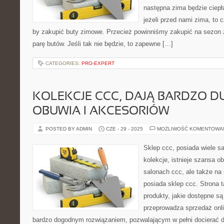
następna zima będzie ciepła
jeżeli przed nami zima, to
by zakupić buty zimowe. Przecież powinniśmy zakupić na sezon 
parę butów. Jeśli tak nie będzie, to zapewne […]
CATEGORIES:
PRO-EXPERT
KOLEKCJE CCC, DAJĄ BARDZO 
OBUWIA I AKCESORIÓW
POSTED BY ADMIN
CZE - 29 - 2025
MOŻLIWOŚĆ KOMENTOWA
Sklep ccc, posiada wiele 
kolekcje, istnieje szansa o
salonach ccc, ale także na s
posiada sklep ccc. Strona 
produkty, jakie dostępne są
przeprowadza sprzedaż onlin
bardzo dogodnym rozwiązaniem, pozwalającym w pełni docierać d