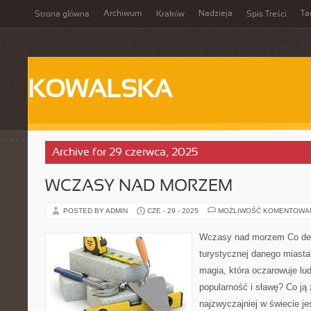
Archiwum
Nadzieja
Ta
Strona główna
Kraków
Spis Treści
KOWALSKA
Archive for 29 czerwca, 2025
WCZASY NAD MORZEM
POSTED BY ADMIN
CZE - 29 - 2025
MOŻLIWOŚĆ KOMENTOWA
Wczasy nad morzem Co dec
turystycznej danego miasta
magia, która oczarowuje ludz
popularność i sławę? Co ją
najzwyczajniej w świecie j