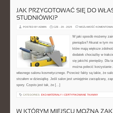
JAK PRZYGOTOWAĆ SIĘ DO WŁA
STUDNIÓWKI?
POSTED BY ADMIN
CZE - 29 - 2025
MOŻLIWOŚĆ KOMENTOWA
W jaki sposób możemy zai
pieniądze? Akurat w tym m
które mają większe zdolno
dodatek chociażby w trakcie
się jakichś pieniędzy. Dla 
można polecić korzystanie 
własnego salonu kosmetycznego. Przecież fakty są takie, że sal
strzałem w dziesiątkę. Jeśli salon jest umiejętnie zarządzany, z
spory. Często jest tak, że […]
CATEGORIES:
EKO-MATERIAŁY I CERTYFIKOWANE TKANINY
W KTÓRYM MIEJSCU MOŻNA ZAK