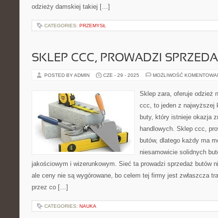
odzieży damskiej takiej […]
CATEGORIES:
PRZEMYSŁ
SKLEP CCC, PROWADZI SPRZED
POSTED BY ADMIN
CZE - 29 - 2025
MOŻLIWOŚĆ KOMENTOWA
Sklep zara, oferuje odzież 
ccc, to jeden z najwyższej
buty, który istnieje okazja 
handlowych. Sklep ccc, pr
butów, dlatego każdy ma mo
niesamowicie solidnych bu
jakościowym i wizerunkowym. Sieć ta prowadzi sprzedaż butów ni
ale ceny nie są wygórowane, bo celem tej firmy jest zwłaszcza tra
przez co […]
CATEGORIES:
NAUKA