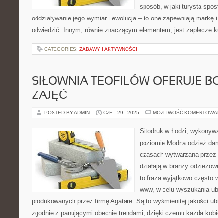
sposób, w jaki turysta spo
oddziaływanie jego wymiar i ewolucja – to one zapewniają markę i 
odwiedzić. Innym, równie znaczącym elementem, jest zaplecze kul
CATEGORIES:
ZABAWY I AKTYWNOŚCI
SIŁOWNIA TEOFILÓW OFERUJE B
ZAJĘĆ
POSTED BY ADMIN
CZE - 29 - 2025
MOŻLIWOŚĆ KOMENTOWA
Sitodruk w Łodzi, wykonyw
poziomie Modna odzież dam
czasach wytwarzana przez r
działają w branży odzieżow
to fraza wyjątkowo często
www, w celu wyszukania ubr
produkowanych przez firmę Agatare. Są to wyśmienitej jakości ub
zgodnie z panującymi obecnie trendami, dzięki czemu każda kobi