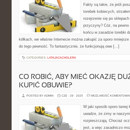
Fakty są takie, że jeśli p
torebek kobiecych, strzałe
rozejrzenie się po sklepach 
przyczyny? Cóż, na pewno
końcu w zasadzie torebki d
kółkach, we właśnie Internecie można zakupić za sporo mniejsz
do tego pewność. To fantastycznie, że funkcjonują owe […]
CATEGORIES:
LATAJACACHOLERA
CO ROBIĆ, ABY MIEĆ OKAZJĘ DU
KUPIĆ OBUWIE?
POSTED BY ADMIN
CZE - 29 - 2025
MOŻLIWOŚĆ KOMENTOWA
W jaki sposób sporo taniej
uwadze, że zimy w naszym k
rozpieszczają. Chociaż oc
jest, a więc zasadniczo mo