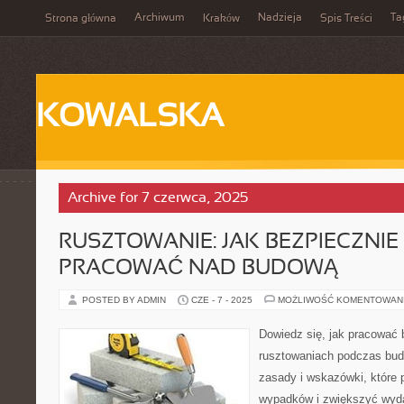
Archiwum
Nadzieja
Ta
Strona główna
Kraków
Spis Treści
KOWALSKA
Archive for 7 czerwca, 2025
RUSZTOWANIE: JAK BEZPIECZNIE
PRACOWAĆ NAD BUDOWĄ
POSTED BY ADMIN
CZE - 7 - 2025
MOŻLIWOŚĆ KOMENTOWAN
Dowiedz się, jak pracować 
rusztowaniach podczas bud
zasady i wskazówki, które
wypadków i zwiększyć wyda